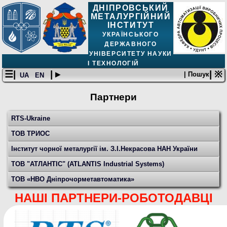
ДНІПРОВСЬКИЙ
МЕТАЛУРГІЙНИЙ
ІНСТИТУТ
УКРАЇНСЬКОГО
ДЕРЖАВНОГО
УНІВЕРСИТЕТУ НАУКИ
І ТЕХНОЛОГІЙ
☰|
| ▸
| ※
| Пошук
UA
EN
Партнери
RTS-Ukraine
ТОВ ТРИОС
Інститут чорної металургії ім. З.І.Некрасова НАН України
ТОВ "АТЛАНТІС" (ATLANTIS Industrial Systems)
ТОВ «НВО Дніпрочорметавтоматика»
НАШІ ПАРТНЕРИ-РОБОТОДАВЦІ