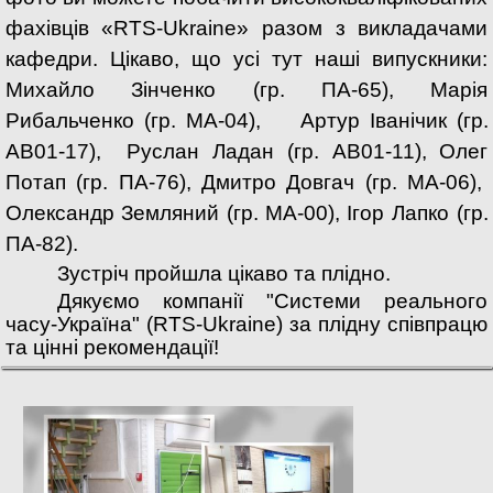
фахівців «RTS-Ukraine» разом з викладачами
кафедри. Цікаво, що усі тут наші випускники:
Михайло Зінченко (гр. ПА-65), Марія
Рибальченко (гр. МА-04),
Артур Іванічик (гр.
АВ01-17),
Руслан Ладан (гр. АВ01-11), Олег
Потап (гр. ПА-76), Дмитро Довгач (гр. МА-06),
Олександр Земляний (гр. МА-00), Ігор Лапко
(гр.
ПА-82)
.
Зустріч пройшла цікаво та плідно.
Дякуємо компанії "Системи реального
часу-Україна" (RTS-Ukraine) за плідну співпрацю
та цінні рекомендації!