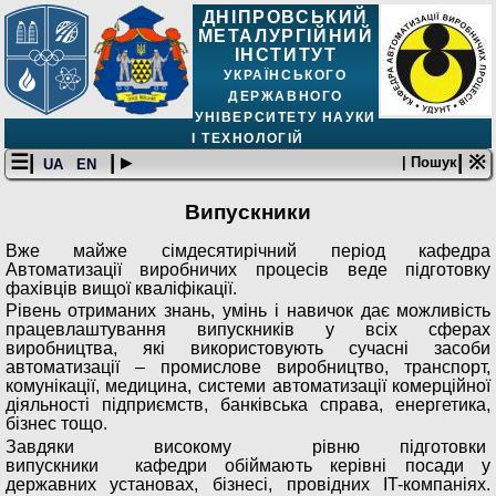
ДНІПРОВСЬКИЙ
МЕТАЛУРГІЙНИЙ
ІНСТИТУТ
УКРАЇНСЬКОГО
ДЕРЖАВНОГО
УНІВЕРСИТЕТУ НАУКИ
І ТЕХНОЛОГІЙ
☰|
| ▸
| ※
| Пошук
UA
EN
Випускники
Вже майже сімдесятирічний період кафедра
Автоматизації виробничих процесів веде підготовку
фахівців вищої кваліфікації.
Рівень отриманих знань, умінь і навичок дає можливість
працевлаштування випускників у всіх сферах
виробництва, які використовують сучасні засоби
автоматизації – промислове виробництво, транспорт,
комунікації, медицина, системи автоматизації комерційної
діяльності підприємств, банківська справа, енергетика,
бізнес тощо.
Завдяки високому рівню підготовки
випускники кафедри обіймають керівні посади у
державних установах, бізнесі, провідних IT-компаніях.