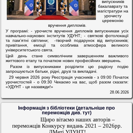
випускників
бакалаврату та
магістратури на
урочисту
церемонію
вручення дипломів.
У програмі: - урочисте вручення дипломів випускникам усіх
навчально-наукових інститутів УДУНТ; - святкові фотолокації
та пам’ятні світлини; -творчий подарунок від випускників;
привітання, емоції та особлива атмосфера великого
університетського свята.
Цей день стане символічним завершенням важливого
життєвого етапу та початком нових професійних звершень.
Разом із випускниками розділити цю радісну подію
запрошуються батьки, рідні, друзі та викладачі.
29 червня 2026 року Реєстрація учасників - з 09:00 Початок
урочистостей - о 09:30 Чекаємо на вас, щоб разом сказати:
«УДУНТ - це назавжди!»
28.06.2026
Інформація з бібліотеки (детальніше про
переможців див. тут)
Щиро вітаємо наших авторів –
переможців Конкурсу видань 2021 – 2026рр.
ДМеті УДУНТ!