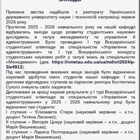
Приємна звістка надійшла з ректорату Українського
державного університету науки і технологій наприкінці червня
2026 року.
Протягом 2025 - 2026 навчального року на нашій кафедрі
відбувались заходи щодо розвитку студентських наукових
досліджень в галузі менеджменту та управління й
адміністрування. Було проведено І тур Всеукраїнської
студентської олімпіади за спеціальністю «Управління та
адміністрування» та І тур Всеукраїнського конкурсу
студентських наукових робіт у галузі знань за спеціальністю
«Менеджмент» (див.
https://nmetau.edu.ua/ua/mdiv/i2024/p-
3/e4913
).
Під час проведення вказаних вище заходів було відзначено
науковий здобуток сімох студентів нашої кафедри. І ось
дипломи відповідних ступенів за підписом ректора Костянтина
Сухого очікують своїх лауреатів.
Дипломами за кращі наукові результати у І турі Всеукраїнської
студентської олімпіади за спеціальністю «Управління та
адміністрування» у 2025 - 2026 навчальному році були
відзначені такі студенти:
І ступеня – Єлизавета Старік (науковий керівник – к.т.н.,
доцент Тетяна Лисенко);
ІІ ступеня – Вікторія Цокур (науковий керівник – к.т.н., доцент
Марія Вишневська);
ІІІ ступеня – Лариса Полторацька (науковий керівник – к.т.н.,
доцент Марія Вишневська).