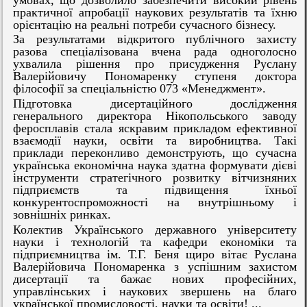
практичної апробації наукових результатів та їхню
орієнтацію на реальні потреби сучасного бізнесу.
За результатами відкритого публічного захисту
разова спеціалізована вчена рада одноголосно
ухвалила рішення про присудження Руслану
Валерійовичу Пономаренку ступеня доктора
філософії за спеціальністю 073 «Менеджмент».
Підготовка дисертаційного дослідження
генерального директора Нікопольського заводу
феросплавів стала яскравим прикладом ефективної
взаємодії науки, освіти та виробництва. Такі
приклади переконливо демонструють, що сучасна
українська економічна наука здатна формувати дієві
інструменти стратегічного розвитку вітчизняних
підприємств та підвищення їхньої
конкурентоспроможності на внутрішньому і
зовнішніх ринках.
Колектив Українського державного університету
науки і технологій та кафедри економіки та
підприємництва ім. Т.Г. Беня щиро вітає Руслана
Валерійовича Пономаренка з успішним захистом
дисертації та бажає нових професійних,
управлінських і наукових звершень на благо
української промисловості, науки та освіти! ...