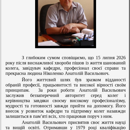
З глибоким сумом сповіщаємо, що 15 липня 2026
року після виснажливої хвороби пішов із життя шанований
колега, завідувач кафедри, професіонал своєї справи та
прекрасна людина
Ніколенко Анатолій Васильович
.
Його життєвий шлях був зразком відданості
обраній професії, працьовитості та високої вірності своїм
принципам.
За роки роботи Анатолій Васильович
заслужив беззаперечний авторитет серед колег і
керівництва завдяки своєму високому професіоналізму,
мудрості та готовності завжди прийти на допомогу. Його
внесок у розвиток кафедри та підтримку колег назавжди
залишиться в пам’яті всіх, хто працював поруч з ним.
Анатолій Васильович присвятив своє життя науці
та вищій освіті. Отримавши у 1979 році кваліфікацію