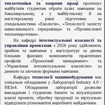
теплотехніки та охорони праці
пропонує
майбутнім студентам обрати шлях навчання на
бакалаврському, а у майбутньому й на
магістерському рівні підготовки за
спеціальностями «Екологія», «Технології захисту
навколишнього середовища» та «Промислової
теплоенергетики».
На кафедрі
інтелектуальної власності та
управління проектами
з 2026 року здійснюють
прийом та навчання у магістратурі за двома
блоками фахових компонентів практичних
профілів «Проєктний менеджмент» та
«Управління інтелектуальною власністю» за
денною та заочною формами навчання.
Кафедра
технології машинобудування
має
унікальне обладнання у Лабораторії Industry 4.0 /
HEIn4. Обладнання лабораторії дозволяє
викладачам і студентам бачити та візуалізувати
власні проекти, обробку продукції та віртуально
відвідувати різноманітні виробничі майданчики.