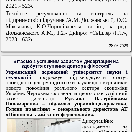
2021.- 523с.
Технічне регулювання та контроль на
підприємстві: підручник
/А.М. Должанський, О.С.
Максакова, К.О.Чорноіваненко та ін.; за ред.
Должанського А.М., Т.2.- Дніпро: «Свідлер Л.Л.»,
2023.- 632с.
28.06.2026
Вітаємо з успішним захистом дисертации на
здобуття ступення доктора філософії
Український державний університет науки і
технологій
продовжує підтверджувати статус
провідного центру підготовки науковців і керівників
нового покоління реального сектора економіки
України. Черговим свідченням цього став успішний
захист дисертації
Руслана Валерійовича
Пономаренка – відомого управлінця-практика,
Голови правління - генерального директора АТ
«Нікопольський завод феросплавів».
Дисертаційне
дослідження на
тему
«Теоретичні