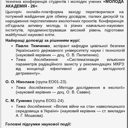
технічна конференція студентів і молодих учених
«МОЛОДА
АКАДЕМІЯ - 26»
.
Цьогоріч онлайн-платформа заходу перетворилася на
потужний майданчик для обміну досвідом, палких дискусій та
народження перспективних екологічних проєктів. Конференція
об’єднала активну молодь із різних навчально-наукових
інститутів, продемонструвавши високий рівень підготовки
майбутньої наукової еліти.
Найкращі доповіді за рішенням журі:
Павло Тимченко
, аспірант кафедри цивільної безпеки
Українського державного університету науки і технологій
(науковий керівник — доц. О. В. Пилипенко).
Тема дослідження:
«Систематизація кількісних
параметрів радіаційного захисту у рекомендаціях МКРЗ:
від концепції ефективної дози до методології
детрименту».
О. О. Ніколаєв
(група ЕО01-23).
Тема дослідження:
«Методи дослідження в екології»
(науковий керівник — доц. О. В. Саввін).
С. М. Гуненко
(група ЕО01-24).
Тема дослідження:
«Вплив війни на стан навколишнього
середовища в Україні» (науковий керівник — ст. викладач
А. Г. Мєшкова).
Головні підсумки наукової події: