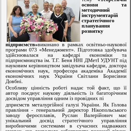
основи та
методичний
інструментарій
стратегічного
планування
розвитку
підприємств»
виконано в рамках освітньо-наукової
програми 073 «Менеджмент». Підготовка здобувача
здійснювалася на кафедрі економіки та
підприємництва ім. Т.Г. Беня ННІ ДМетІ УДУНТ під
науковим керівництвом завідувача кафедри, доктора
економічних наук, професора академіка Академії
економічних наук України Світлани Борисівни
Довбні.
Особливу цінність роботі надає той факт, що її
автор поєднує наукову діяльність із багаторічним
досвідом управління одним із провідних пі
дприємств металургійної галузі України. Як Голова
правління - генеральний директор Нікопольського
заводу феросплавів, Руслан Валерійович має
унікальний досвід стратегічного управління
виробничими системами в сучасних надважких
умовах, що дозволило забезпечити високий рівень