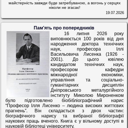
майстерність завжди буде затребуваною, а вогонь у серцях
ніколи не згасає!
19.07.2026
Пам'ять про попередників
16 липня 2026 року
виповнюється 100 років від дня
народження доктора технічних
наук, професора Іллі
Васильовича Лисенка (1926 -
2001). До цього ювілею
кандидатом технічних наук,
професором кафедри
міжнародної економіки,
управління та соціально-
гуманітарних дисциплін
Дніпровського металургійного
інституту Миколою Мироненком
було підготовлено біобібліографічний нарис
“Професор Ілля Лисенко – людина високих життєвих
прагнень”. Він складається з двох частин:
біографічного нарису та вибраної бібліографії
наукових праць вченого. Книга є у вільному доступі в
науковій бібліотеці університету.