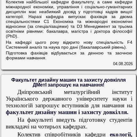
Колектив найбільшої кафедри факультету, а саме кафедри
міжнародної економіки, управління і соціально-гуманітарних
дисциплін має неабиякий досвід у підготовці кадрів вищої
категорії. Наразі кафедра випускає фахівців за двома
спеціальностями С1 Економіка та міжнародні економічні
відносини (за спеціалізаціями) та D3 Менеджмент за трьома
освітніми рівнями: бакалавра, магістра і доктора філософії
(PhD).
На кафедрі цього року відкрито нову спеціальність F4
Системний аналіз та наука про дані (бакалаврський рівень).
Підготовка фахівців відбувається за денною та заочною
формами навчання.
04.08.2026
Факультет дизайну машин та захисту довкілля
ДМетІ запрошує на навчання!
Дніпровський металургійний інститут
Українського державного університету науки і
технологій запрошує вступників для навчання на
факультет дизайну машин і захисту довкілля.
На факультеті введуть підготовку студентів
викладачі на чотирьох кафедрах.
Колектив співробітників кафедри
екології,