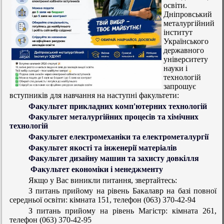
освіти.
Дніпровський
металургійний
інститут
Українського
державного
університету
науки і
технологій
запрошує
вступників для навчання на наступні факультети:
Факультет прикладних комп'ютерних технологій
Факультет металургійних процесів та хімічних
технологій
Факультет електромеханіки та електрометалургії
Факультет якості та інженерії матеріалів
Факультет дизайну машин та захисту довкілля
Факультет економіки і менеджменту
Якщо у Вас виникли питання, звертайтесь:
З питань прийому на рівень Бакалавр на базі повної
середньої освіти:
кімната 151, телефон (063) 370-42-94
З питань прийому на рівень Магістр:
кімната 261,
телефон (063) 370-42-95