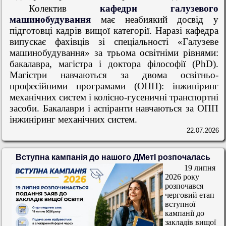
Колектив
кафедри галузевого
машинобудування
має неабиякий досвід у
підготовці кадрів вищої категорії. Наразі кафедра
випускає фахівців зі спеціальності «Галузеве
машинобудування» за трьома освітніми рівнями:
бакалавра, магістра і доктора філософії (PhD).
Магістри навчаються за двома освітньо-
професійними програмами (ОПП): інжиніринг
механічних систем і колісно-гусеничні транспортні
засоби. Бакалаври і аспіранти навчаються за ОПП
інжиніринг механічних систем.
22.07.2026
Вступна кампанія до нашого ДМетІ розпочалась
19 липня
2026 року
розпочався
черговий етап
вступної
кампанії до
закладів вищої