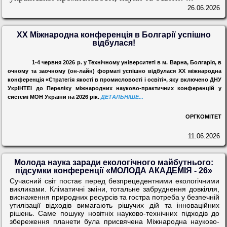
26.06.2026
XX Міжнародна конференція в Болгарії успішно
відбулася!
1-4 червня 2026 р. у Технічному університеті в м. Варна, Болгарія, в
очному та заочному (он-лайн) форматі успішно відбулася ХХ міжнародна
конференція «Стратегія якості в промисловості і освіті», яку включено ДНУ
УкрІНТЕІ до Переліку міжнародних науково-практичних конференцій у
системі МОН України на 2026 рік.
ДЕТАЛЬНІШЕ...
ОРГКОМІТЕТ
11.06.2026
Молода наука заради екологічного майбутнього:
підсумки конференції «МОЛОДА АКАДЕМІЯ - 26»
Сучасний світ постає перед безпрецедентними екологічними
викликами. Кліматичні зміни, тотальне забруднення довкілля,
виснаження природних ресурсів та гостра потреба у безпечній
утилізації відходів вимагають рішучих дій та інноваційних
рішень. Саме пошуку новітніх науково-технічних підходів до
збереження планети була присвячена Міжнародна науково-