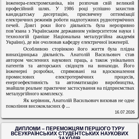
інженера-електромеханіка, він розпочав свій великий
професійний шлях. У 1986 році успішно захистив
кандидатську дисертацію, присвячену оптимізації
електричних режимів роботи надпотужних руднотермічних
печей. Довгі роки його діяльність була нерозривно
пов’язана з Українським державним університетом науки і
технологій (раніше Національна металургійна академія
України), де він очолював кафедру електричної інженерії.
Особливою сторінкою його життя була плідна
винахідницька діяльність. Анатолій Васильович став
автором численних наукових праць, а також унікальних
патентів та авторських свідоцтв на винаходи
. Його
інженерні розробки, спрямовані на вдосконалення
промислових електротермічних процесів,
енергоефективність та автоматизацію виробництва,
знайшли реальне практичне застосування на підприємствах
металургійного комплексу.
Як керівник, Анатолій Васильович виховав не одне
покоління висококласних ф ...
16.07.2026
ДИПЛОМИ – ПЕРЕМОЖЦЯМ ПЕРШОГО ТУРУ
ВСЕУКРАЇНСЬКИХ СТУДЕНТСЬКИХ НАУКОВИХ
ЗАХОДІВ