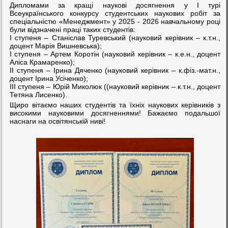
Дипломами за кращі наукові досягнення у І турі
Всеукраїнського конкурсу студентських наукових робіт за
спеціальністю «Менеджмент» у 2025 - 2026 навчальному році
були відзначені праці таких студентів:
І ступеня – Станіслав Туревський (науковий керівник – к.т.н.,
доцент Марія Вишневська);
І ступеня – Артем Коротін (науковий керівник – к.е.н., доцент
Аліса Крамаренко);
ІІ ступеня – Ірина Дяченко (науковий керівник – к.фіз.-мат.н.,
доцент Ірина Усіченко);
ІІІ ступеня – Юрій Миколюк ((науковий керівник – к.т.н., доцент
Тетяна Лисенко).
Щиро вітаємо наших студентів та їхніх наукових керівників з
високими науковими досягненнями! Бажаємо подальшої
наснаги на освітянській ниві!