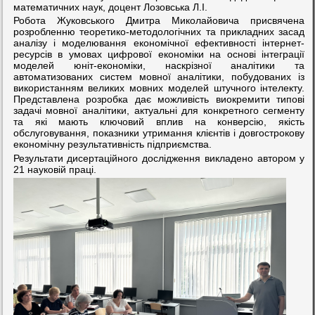
математичних наук, доцент Лозовська Л.І.
Робота
Жуковського Дмитра Миколайовича присвячена
розробленню теоретико-методологічних та прикладних засад
аналізу і моделювання економічної ефективності інтернет-
ресурсів в умовах цифрової економіки на основі інтеграції
моделей юніт-економіки, наскрізної аналітики та
автоматизованих систем мовної аналітики, побудованих із
використанням великих мовних моделей штучного інтелекту.
Представлена розробка дає можливість виокремити типові
задачі мовної аналітики, актуальні для конкретного сегменту
та які мають ключовий вплив на конверсію, якість
обслуговування, показники утримання клієнтів і довгострокову
економічну результативність підприємства.
Результати дисертаційного дослідження викладено автором у
21 науковій праці.