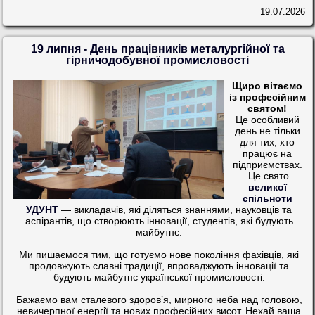
19.07.2026
19 липня - День працівників металургійної та
гірничодобувної промисловості
Щиро вітаємо
із професійним
святом!
Це особливий
день не тільки
для тих, хто
працює на
підприємствах.
Це свято
великої
спільноти
УДУНТ
— викладачів, які діляться знаннями, науковців та
аспірантів, що створюють інновації, студентів, які будують
майбутнє.
Ми пишаємося тим, що готуємо нове покоління фахівців, які
продовжують славні традиції, впроваджують інновації та
будують майбутнє української промисловості.
Бажаємо вам сталевого здоров’я, мирного неба над головою,
невичерпної енергії та нових професійних висот. Нехай ваша