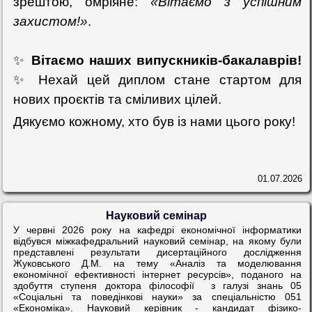
зрештою, омріяне:
«Вітаємо з успішним
захистом!»
.
✨
Вітаємо наших випускників-бакалаврів!
✨ Нехай цей диплом стане стартом для
нових проєктів та сміливих цілей.
Дякуємо кожному, хто був із нами цього року!
01.07.2026
Науковий семінар
У червні 2026 року на кафедрі економічної інформатики
відбувся міжкафедральний науковий семінар, на якому були
представлені результати дисертаційного дослідження
Жуковського Д.М. на тему
«
Аналіз та моделювання
економічної ефективності інтернет ресурсів
»,
поданого на
здобуття ступеня доктора філософії
з галузі знань 05
«Соціальні та поведінкові науки» за спеціальністю 051
«Економіка».
Н
ауковий керівник - кандидат фізико-