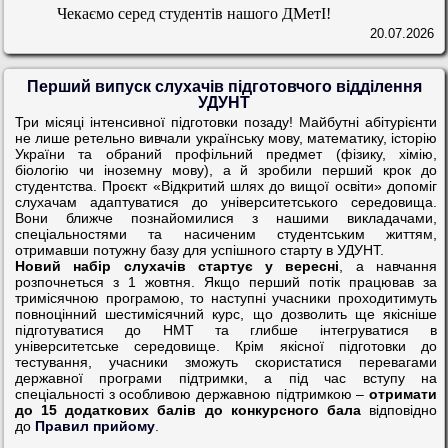
Чекаємо серед студентів нашого ДМетІ!
20.07.2026
Перший випуск слухачів підготовчого відділення
УДУНТ
Три місяці інтенсивної підготовки позаду! Майбутні абітурієнти
не лише ретельно вивчали українську мову, математику, історію
України та обраний профільний предмет (фізику, хімію,
біологію чи іноземну мову), а й зробили перший крок до
студентства. Проєкт «Відкритий шлях до вищої освіти» допоміг
слухачам адаптуватися до університетського середовища.
Вони ближче познайомилися з нашими викладачами,
спеціальностями та насиченим студентським життям,
отримавши потужну базу для успішного старту в УДУНТ.
Новий набір слухачів стартує у вересні
, а навчання
розпочнеться з 1 жовтня. Якщо перший потік працював за
тримісячною програмою, то наступні учасники проходитимуть
повноцінний шестимісячний курс, що дозволить ще якісніше
підготуватися до НМТ та глибше інтегруватися в
університетське середовище. Крім якісної підготовки до
тестування, учасники зможуть скористатися перевагами
державної програми підтримки, а під час вступу на
спеціальності з особливою державною підтримкою –
отримати
до 15 додаткових балів до конкурсного бала
відповідно
до
Правил прийому
.