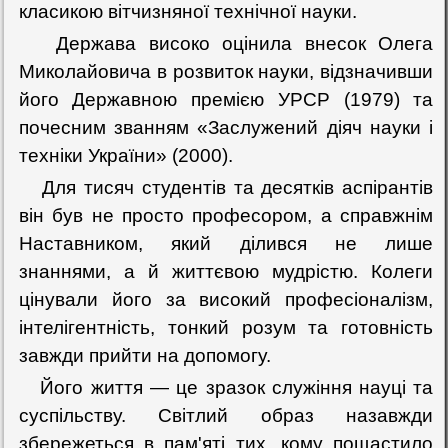
класикою вітчизняної технічної науки.
Держава високо оцінила внесок Олега
Миколайовича в розвиток науки, відзначивши
його Державною премією УРСР (1979) та
почесним званням «Заслужений діяч науки і
техніки України» (2000).
Для тисяч студентів та десятків аспірантів
він був не просто професором, а справжнім
Наставником, який ділився не лише
знаннями, а й життєвою мудрістю. Колеги
цінували його за високий професіоналізм,
інтелігентність, тонкий розум та готовність
завжди прийти на допомогу.
Його життя — це зразок служіння науці та
суспільству. Світлий образ назавжди
збережеться в пам'яті тих, кому пощастило