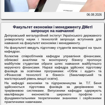
06.08.2026
Факультет економіки і менеджменту ДМетІ
запрошує на навчання!
Дніпровський металургійний інститут Українського державного
університету науки і технологій запрошує вступників для
навчання на факультет економіки і менеджменту.
На факультеті введуть підготовку студентів викладачі на трьох
кафедрах.
Колектив співробітників кафедри управління фінансами,
облікової аналітики та моніторингу бізнесу пропонує
майбутнім студентам обрати шлях навчання майбутнього
керуючого фінансами. Наразі кафедра здійснює підготовку
фахівців за освітніми програмами: «Облік і аудит» та
«Фінансові технології в бізнесі» (бакалаврський та
магістерський рівень вищої освіти).
На кафедрі економіки та підприємництва ім. Т.Г. Беня
здійснюється підготовка фахівців за дворівневою та
трирівневою системами. Випускники кафедри одержують
кваліфікацію економістів широкого профілю з
фундаментальними теоретичними знаннями і серйозними
практичними навичками.