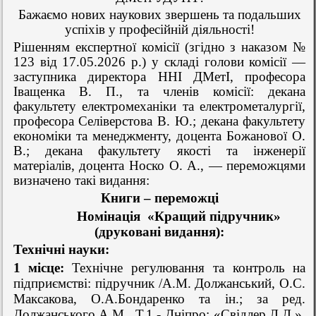
Бажаємо нових наукових звершень та подальших
успіхів у професійній діяльності!
Рішенням експертної комісії (згідно з наказом №
123 від 17.05.2026 р.) у складі голови комісії —
заступника директора ННІ ДМетІ, професора
Іващенка В. П., та членів комісії: декана
факультету електромеханіки та електрометалургії,
професора Селіверстова В. Ю.; декана факультету
економіки та менеджменту, доцента Божанової О.
В.; декана факультету якості та інженерії
матеріалів, доцента Носко О. А., — переможцями
визначено такі видання:
Книги – переможці
Номінація
«Кращий підручник»
(друковані видання):
Технічні науки:
1 місце:
Технічне регулювання та контроль на
підприємстві: підручник
/А.М. Должанський, О.С.
Максакова, О.А.Бондаренко та ін.; за ред.
Должанського А.М., Т.1.- Дніпро: «Свідлер Л.Л.»,