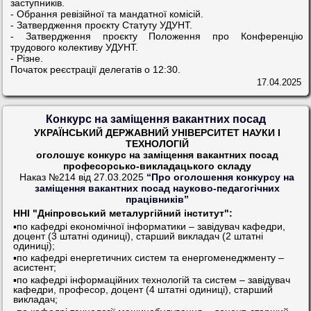
заступників.
- Обрання ревізійної та мандатної комісій.
- Затвердження проєкту Статуту УДУНТ.
- Затвердження проєкту Положення про Конференцію
трудового колективу УДУНТ.
- Різне.
Початок реєстрації делегатів о 12:30.
17.04.2025
Конкурс на заміщення вакантних посад
УКРАЇНСЬКИЙ ДЕРЖАВНИЙ УНІВЕРСИТЕТ НАУКИ І
ТЕХНОЛОГІЙ
оголошує конкурс на заміщення вакантних посад
професорсько-викладацького складу
Наказ №214 від 27.03.2025
“Про оголошення конкурсу на
заміщення вакантних посад науково-педагогічних
працівників”
ННІ "Дніпровський металургійний інститут":
▪️по кафедрі економічної інформатики – завідувач кафедри,
доцент (3 штатні одиниці), старший викладач (2 штатні
одиниці);
▪️по кафедрі енергетичних систем та енергоменеджменту –
асистент;
▪️по кафедрі інформаційних технологій та систем – завідувач
кафедри, професор, доцент (4 штатні одиниці), старший
викладач;