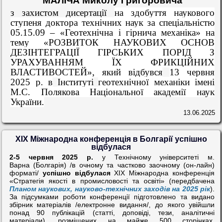
МАЛІЧА Микол
у
Григоровича
з захистом дисертації
на здобуття наукового
ступеня доктора технічних наук за спеціальністю
05.15.09 – «Геотехнічна і гірнича механіка» на
тему «РОЗВИТОК НАУКОВИХ ОСНОВ
ДЕЗІНТЕГРАЦІЇ ГІРСЬКИХ ПОРІД З
УРАХУВАННЯМ ЇХ ФРИКЦІЙНИХ
ВЛАСТИВОСТЕЙ»
, який
відбу
вся
13 червня
2025 р.
в
Інститут
і
геотехнічної механіки імені
М.С. Полякова Національної академії наук
України.
13.06.2025
XIX Міжнародна конференція в Болгарії успішно
відбулася
2-5 червня 2025 р.
у Технічному університеті м.
Варна (Болгарія)
/в очному та частково заочному (он-лайн)
форматі/
успішно відбулася
ХІХ Міжнародна конференція
«Стратегія якості в промисловості та освіті» (передбачена
Планом наукових, науково-технічних заходів на 2025 рік
).
За підсумками роботи конференції підготовлено та видано
збірник матеріалів /електронне видання/, до якого увійшли
понад 90 публікацій (статті, доповіді, тези, аналітичні
матеріали), розміщених на майже 500 сторінках.