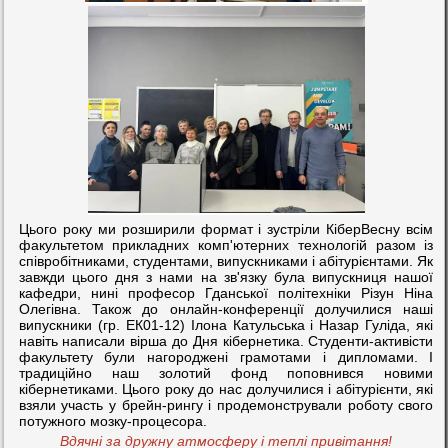
Цього року ми розширили формат і зустріли КіберВесну всім
факультетом прикладних комп'ютерних технологій разом із
співробітниками, студентами, випускниками і абітурієнтами. Як
завжди цього дня з нами на зв'язку була випускниця нашої
кафедри, нині професор Гданської політехніки Різун Ніна
Олегівна. Також до онлайн-конференції долучилися наші
випускники (гр. ЕК01-12) Ілона Катульська і Назар Гуліда, які
навіть написали вірша до Дня кібернетика. Студенти-активісти
факультету були нагороджені грамотами і дипломами. І
традиційно наш золотий фонд поповнився новими
кібернетиками. Цього року до нас долучилися і абітурієнти, які
взяли участь у брейн-рингу і продемонстрували роботу свого
потужного мозку-процесора.
Вдячні за дружну атмосферу і теплі привітання!