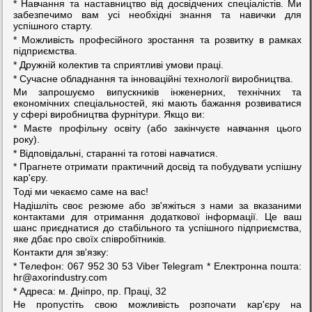
* Навчання та наставництво від досвідчених спеціалістів. Ми
забезпечимо вам усі необхідні знання та навички для
успішного старту.
* Можливість професійного зростання та розвитку в рамках
підприємства.
* Дружній колектив та сприятливі умови праці.
* Сучасне обладнання та інноваційні технології виробництва.
Ми запрошуємо випускників інженерних, технічних та
економічних спеціальностей, які мають бажання розвиватися
у сфері виробництва фурнітури. Якщо ви:
* Маєте профільну освіту (або закінчуєте навчання цього
року).
* Відповідальні, старанні та готові навчатися.
* Прагнете отримати практичний досвід та побудувати успішну
кар'єру.
Тоді ми чекаємо саме на вас!
Надішліть своє резюме або зв'яжіться з нами за вказаними
контактами для отримання додаткової інформації. Це ваш
шанс приєднатися до стабільного та успішного підприємства,
яке дбає про своїх співробітників.
Контакти для зв'язку:
* Телефон: 067 952 30 53 Viber Telegram * Електронна пошта:
hr@axorindustry.com
* Адреса: м. Дніпро, пр. Праці, 32
Не пропустіть свою можливість розпочати кар'єру на