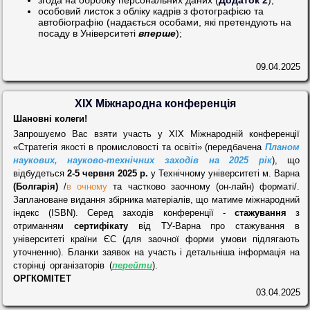
особовий листок з обліку кадрів з фотографією та
автобіографію (надається особами, які претендують на
посаду в Університеті
вперше
);
09.04.2025
XIX Міжнародна конференція
Шановні колеги!
Запрошуємо Вас взяти участь у ХІХ Міжнародній конференції
«Стратегія якості в промисловості та освіті» (передбачена
Планом
наукових, науково-технічних заходів на 2025 рік
), що
відбудеться
2-5 червня 2025 р.
у Технічному університеті м. Варна
(Болгарія)
/
в очному
та частково заочному (он-лайн) форматі/.
Заплановане видання збірника матеріалів, що матиме міжнародний
індекс
(
ISBN
)
.
Серед заходів конференції -
стажування
з
отриманням
сертифікату
від ТУ-Варна про стажування в
університеті країни ЄС (для заочної форми умови підлягають
уточненню). Бланки заявок на участь і детальніша інформація на
сторінці організаторів (
перейти
).
ОРГКОМІТЕТ
03.04.2025