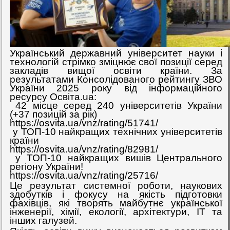
Український державний університет науки і
технологій стрімко зміцнює свої позиції серед
закладів вищої освіти країни. За
результатами Консолідованого рейтингу ЗВО
України 2025 року від інформаційного
ресурсу Освіта.ua:
42 місце серед 240 університетів України
(+37 позицій за рік)
https://osvita.ua/vnz/rating/51741/
у ТОП-10 найкращих технічних університетів
країни
https://osvita.ua/vnz/rating/82981/
у ТОП-10 найкращих вишів Центрального
регіону України!
https://osvita.ua/vnz/rating/25716/
Це результат системної роботи, наукових
здобутків і фокусу на якість підготовки
фахівців, які творять майбутнє української
інженерії, хімії, екології, архітектури, IT та
інших галузей.