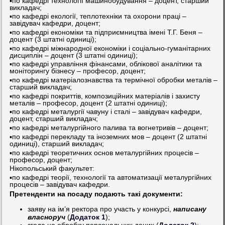
▪️по кафедрі технології машинобудування – доцент, старший
викладач;
▪️по кафедрі екології, теплотехніки та охорони праці –
завідувач кафедри, доцент;
▪️по кафедрі економіки та підприємництва імені Т.Г. Беня –
доцент (3 штатні одиниці);
▪️по кафедрі міжнародної економіки і соціально-гуманітарних
дисциплін – доцент (3 штатні одиниці);
▪️по кафедрі управління фінансами, облікової аналітики та
моніторингу бізнесу – професор, доцент;
▪️по кафедрі матеріалознавства та термічної обробки металів –
старший викладач;
▪️по кафедрі покриттів, композиційних матеріалів і захисту
металів – професор, доцент (2 штатні одиниці);
▪️по кафедрі металургії чавуну і сталі – завідувач кафедри,
доцент, старший викладач;
▪️по кафедрі металургійного палива та вогнетривів – доцент;
▪️по кафедрі перекладу та іноземних мов – доцент (2 штатні
одиниці), старший викладач;
▪️по кафедрі теоретичних основ металургійних процесів –
професор, доцент;
Нікопольський факультет:
▪️по кафедрі теорії, технології та автоматизації металургійних
процесів – завідувач кафедри.
Претенденти на посаду подають такі документи:
заяву на ім’я ректора про участь у конкурсі,
написану
власноруч
(
Додаток 1
);
згода на обробку персональних даних (
Додаток 2
);