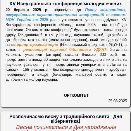
XV Всеукраїнська конференція молодих вчених
20 березня 2025 р.
, відповідно до
Плану міжнародних,
всеукраїнських науково-практичних конференцій в системі
МОН України на 2025 рік
в університеті успішно відбулася XV
Всеукраїнська конференція «Молоді вчені 2025 - від теорії до
практики». Оргкомітетом конференції було отримано і схвалено до
друку 138 доповідей, в т.ч. у вигляді наукових статей, що увійшли
до збірника матеріалів (електронне видання), який вже
доступний
на
сторінці організаторів
(Нікопольський факультет УДУНТ), а
також в
репозитарії наукової бібліотеки УДУНТ
. Загальна
кількість учасників (авторів) склала близько 330 осіб, які
представляли понад 50 вищих навчальних закладів різних рівнів та
наукових установ , у т.ч. представники університетів з Литви та
Канади. 166 учасників – безпосередньо молоді вчені – здобувачі
передвищої та вищої (бакалаври, магістри) освіти, а також
аспіранти та молоді науковці.
ОРГКОМІТЕТ
25.03.2025
Розпочинаємо весну з традиційного свята - Дня
кібернетика!
Весна починається з Дня народження