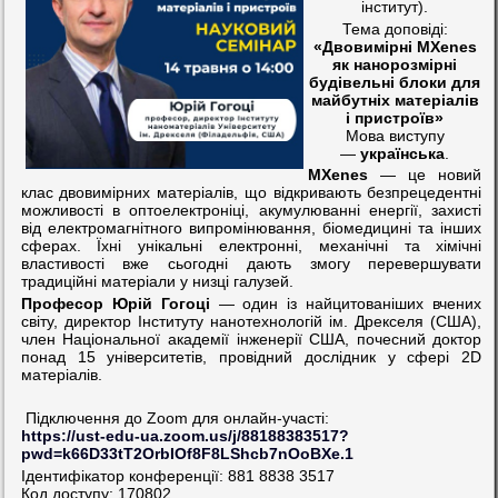
інститут).
Тема доповіді:
«Двовимірні MXenes
як нанорозмірні
будівельні блоки для
майбутніх матеріалів
і пристроїв»
Мова виступу
—
українська
.
MXenes
— це новий
клас двовимірних матеріалів, що відкривають безпрецедентні
можливості в оптоелектроніці, акумулюванні енергії, захисті
від електромагнітного випромінювання, біомедицині та інших
сферах. Їхні унікальні електронні, механічні та хімічні
властивості вже сьогодні дають змогу перевершувати
традиційні матеріали у низці галузей.
Професор Юрій Гогоці
— один із найцитованіших вчених
світу, директор Інституту нанотехнологій ім. Дрекселя (США),
член Національної академії інженерії США, почесний доктор
понад 15 університетів, провідний дослідник у сфері 2D
матеріалів.
Підключення до Zoom для онлайн-участі:
https://ust-edu-ua.zoom.us/j/88188383517?
pwd=k66D33tT2OrbIOf8F8LShcb7nOoBXe.1
Ідентифікатор конференції: 881 8838 3517
Код доступу: 170802