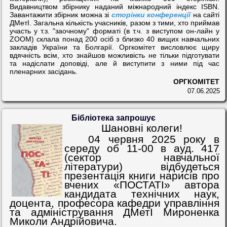
Видавництвом збірнику наданий міжнародний індекс
ISBN
.
Завантажити збірник можна зі
сторінки конференції
на сайті
ДМетІ. Загальна кількість учасників, разом з тими, хто приймав
участь у т.з. "заочному" форматі (в т.ч. з виступом он-лайн у
ZOOM) склала понад 200 осіб з близко 40 вищих навчальних
закладів України та Болгарії
. Оргкомітет висловлює щиру
вдячність всім, хто знайшов можливість не тільки підготувати
та надіслати доповіді, але й виступити з ними під час
пленарних засідань.
ОРГКОМІТЕТ
07.06.2025
Бібліотека запрошує
Шановні колеги!
04 червня 2025 року в
середу об 11-00 в ауд. 417
(сектор навчальної
літератури) відбудеться
презентація книги нарисів про
вчених «ПОСТАТІ» автора
кандидата технічних наук,
доцента, професора кафедри управління
та адміністрування ДМетІ Мироненка
Миколи Андрійовича.