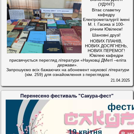
(УДУНТ)
Вітає славетну
кафедру
Електрометалургії імені
М. І. Гасика зі 100-
річним Ювілеєм!
Шановні друзі!
НОВИХ ПЛАНІВ,
НОВИХ ДОСЯГНЕНЬ,
НОВИХ ПЕРЕМОГ!
Ювілею кафедри
присвячується перегляд літератури «Науковці ДМетІ –еліта
держави».
Запрошуємо всіх бажаючих на абонемент наукової літератури
(кім. 259) для ознайомлення з переглядом.
21.04.2025
Перенесено фестиваль "Сакура-фест"