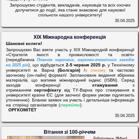
Запрошуємо студентів, викладачів, науковців та всіх охочих
долучитися до події, яка стане знаковою для наукової
спільноти нашого університету!
30.04.2025
XIX Міжнародна конференція
Шановні колеги!
Запрошуємо Вас взяти участь у ХІХ Міжнародній конференції
«Стратегія якості в промисловості та освіті»
(передбачена
Планом наукових, науково-технічних заходів
), що відбудеться
2-5 червня 2025 р.
у Технічному
на 2025 рік
університеті м. Варна
(Болгарія)
/
в очному
та частково
заочному (он-лайн) форматі/. Заплановане видання збірника
матеріалів, що матиме міжнародний індекс
(
ISBN
)
.
Серед
заходів конференції -
стажування
з
отриманням
сертифікату
від ТУ-Варна про стажування в
університеті країни ЄС (для заочної форми умови підлягають
уточненню). Бланки заявок на участь і детальніша інформація
на сторінці організаторів (
перейти
).
ОРГКОМІТЕТ
30.04.2025
Вітання зі 100-річчям
Бібліотека ДМетІ