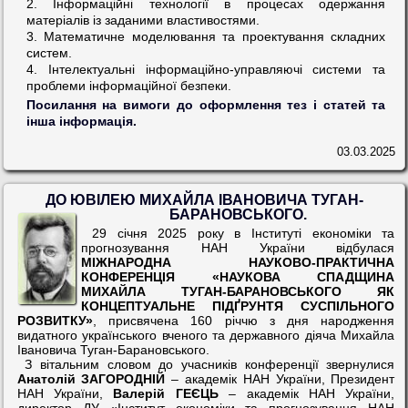
2. Інформаційні технології в процесах одержання
матеріалів із заданими властивостями.
3. Математичне моделювання та проектування складних
систем.
4. Інтелектуальні інформаційно-управляючі системи та
проблеми інформаційної безпеки.
Посилання на вимоги до оформлення тез і статей та
інша інформація.
03.03.2025
ДО ЮВІЛЕЮ МИХАЙЛА ІВАНОВИЧА ТУГАН-
БАРАНОВСЬКОГО.
29 січня 2025 року в Інституті економіки та
прогнозування НАН України відбулася
МІЖНАРОДНА НАУКОВО-ПРАКТИЧНА
КОНФЕРЕНЦІЯ «НАУКОВА СПАДЩИНА
МИХАЙЛА ТУГАН-БАРАНОВСЬКОГО ЯК
КОНЦЕПТУАЛЬНЕ ПІДҐРУНТЯ СУСПІЛЬНОГО
РОЗВИТКУ»
, присвячена 160 річчю з дня народження
видатного українського вченого та державного діяча Михайла
Івановича Туган-Барановського.
З вітальним словом до учасників конференції звернулися
Анатолій ЗАГОРОДНІЙ
– академік НАН України, Президент
НАН України,
Валерій ГЕЄЦЬ
– академік НАН України,
директор ДУ «Інститут економіки та прогнозування НАН