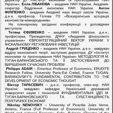
України»,
Елла ЛІБАНОВА
– академік НАН України, Академік-
секретар Відділення економіки НАН України,
Антон
ФІЛІПЕНКО
- академік Академії наук вищої школи України,
д.е.н, професор, Голова ГО «Всеукраїнська асоціація
економістів-міжнародників».
На пленарному засіданні конференції з доповідями
виступили:
Тетяна ЄФИМЕНКО
– академік НАН України, д.е.н.,
професорка, Президентка, ДННУ «Академія фінансового
управління» ЄВРОІНТЕГРАЦІЙНИЙ ВЕКТОР УКРАЇНИ У
ФІСКАЛЬНОМУ РЕГУЛЮВАННІ ІНВЕСТИЦІЙ
Андрій ГРИЦЕНКО
– академік НАН України, д.е.н., завідувач
відділу економічної теорії, заступник директора, ДУ «Інститут
економіки та прогнозування НАН України» МЕТОДОЛОГІЯ М.
ТУГАН-БАРАНОВСЬКОГО ТА ЇЇ ЗАСТОСУВАННЯ ДО
ВИРІШЕННЯ СУЧАСНИХ ПРОБЛЕМ
Philippe ADAIR
– Emeritus Professor of Economics, ERUDITE
Research Fellow, University Paris-Est Créteil, France TUGAN-
BARANOVSKY'S FUNDAMENTAL CONTRIBUTION TO THE
DEVELOPMENT OF ECONOMIC THOUGHT
Віктор ТАРАСЕВИЧ
– д.е.н., професор, член-кор. НАН
України, завідувач кафедри, Український державний
університет науки і технологій ФУНДАМЕНТАЛЬНІ ІДЕЇ М.
ТУГАН-БАРАНОВСЬКОГО ТА СУБСТАНЦІЙНІСТЬ
ПОЛІТИЧНОЇ ЕКОНОМІЇ
Nikolay NENOVSKY
– University of Picardie Jules Verne,
Amiens, France (Full Professor of Economics), University of
World and national Economy, Sofia, Bulgaria (Director of the