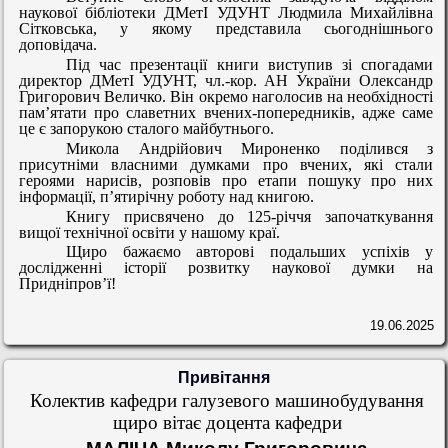
наукової бібліотеки ДМетІ УДУНТ Людмила Михайлівна
Сітковська, у якому представила сьогоднішнього
доповідача.
Під час презентації книги виступив зі спогадами
директор ДМетІ УДУНТ, чл.-кор. АН України Олександр
Григорович Величко. Він окремо наголосив на необхідності
пам’ятати про славетних вчених-попередників, адже саме
це є запорукою сталого майбутнього.
Микола Андрійович Мироненко поділився з
присутніми власними думками про вчених, які стали
героями нарисів, розповів про етапи пошуку про них
інформації, п’ятирічну роботу над книгою.
Книгу присвячено до 125-річчя започаткування
вищої технічної освіти у нашому краї.
Щиро бажаємо авторові подальших успіхів у
дослідженні історії розвитку наукової думки на
Придніпров’ї!
19.06.2025
Привітання
Колектив кафедри
галузевого машинобудування
щиро вітає доцента кафедри