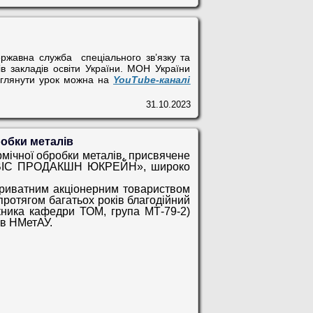
Державна служба спеціального зв’язку та
ів закладів освіти України. МОН України
еглянути урок можна на
YouTube-каналі
31.10.2023
робки металів
мічної обробки металів, присвячене
ТРАВІС ПРОДАКШН ЮКРЕЙН», широко
риватним акціонерним товариством
отягом багатьох років благодійний
скника кафедри ТОМ, група МТ-79-2)
ів НМетАУ.