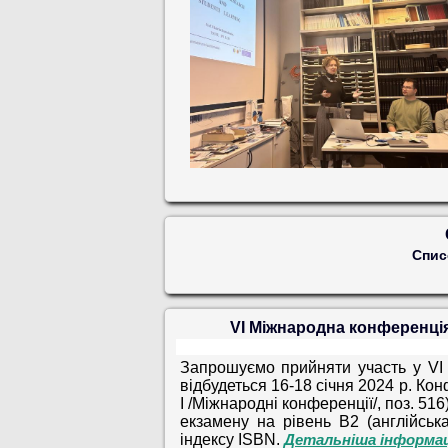
Спис
VІ Міжнародна конференція 
Запрошуємо прийняти участь
у VІ
відбудеться 16-18 січня 2024 р. Кон
І /Міжнародні конференції/, поз. 51
екзамену на рівень В2 (англійськ
індексу
ISBN
.
Детальніша інформац