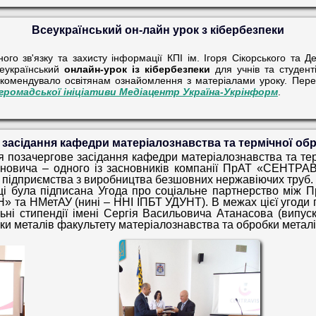
Всеукраїнський он-лайн урок з кібербезпеки
ного зв'язку та захисту інформації КПІ ім. Ігоря Сікорського та 
сеукраїнський
онлайн-урок із кібербезпеки
для учнів та студент
екомендувало освітянам ознайомлення з матеріалами уроку. Пер
громадської ініціативи Медіацентр Україна-Укрінформ
.
засідання кафедри матеріалознавства та термічної об
я позачергове засідання кафедри матеріалознавства та тер
оновича – одного із засновників компанії ПрАТ «СЕН
о підприємства з виробництва безшовних нержавіючих труб.
була підписана Угода про соціальне партнерство між П
НМетАУ (нині – ННІ ІПБТ УДУНТ). В межах цієї угоди пр
ьні стипендії імені Сергія Васильовича Атанасова (випу
ки металів факультету матеріалознавства та обробки метал