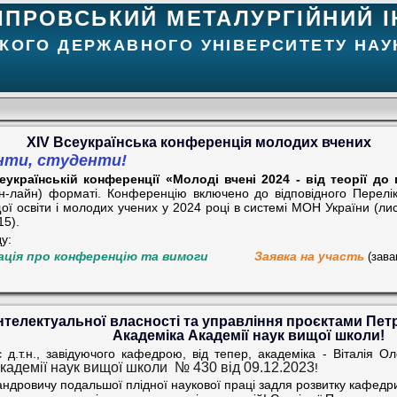
ІПРОВСЬКИЙ МЕТАЛУРГІЙНИЙ І
КОГО ДЕРЖАВНОГО УНІВЕРСИТЕТУ НАУК
XІV Всеукраїнська конференція молодих вчених
анти, студенти!
еукраїнській конференції «Молоді вчені 2024 - від теорії до
н-лайн) форматі. Конференцію включено до відповідного Перелік
ої освіти і молодих учених у 2024 році в системі МОН України (л
15).
у:
ація про конференцію та вимоги
Заявка на участь
(зава
нтелектуальної власності та управління проєктами Пет
Академіка Академії наук вищої школи!
 д.т.н., завідуючого кафедрою, від тепер, академіка - Віталія 
кадемії наук вищої школи
№ 430 від 09.12.2023
!
ндровичу подальшої плідної наукової праці задля розвитку кафедри 