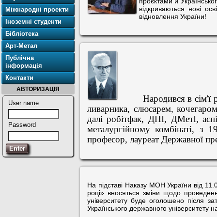
проєктами й Українськог
відкриваються нові осв
Міжнародні проекти
відновлення України!
Іноземні студенти
Бібліотека
Арт-Метал
Публічна
інформація
Контакти
АВТОРИЗАЦІЯ
Народився в сім'ї
User name
ливарника, слюсарем, кочегаро
далі робітфак, ДПІ, ДМетІ, асп
Password
металургійному комбінаті, з 1
професор, лауреат Державної пре
На підставі Наказу МОН України від 11
році» вносяться зміни щодо проведенн
університету буде оголошено після з
Українського державного університету на