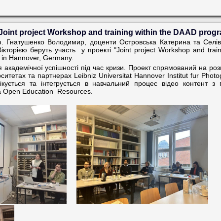
Joint project Workshop and training within the DAAD progr
. Гнатушенко Володимир, доценти Островська Катерина та Селів
кторією беруть участь
у проекті "Joint project Workshop and tra
r in Hannover, Germany.
 академічної успішності під час кризи. Проект спрямований на ро
ситетах та партнерах Leibniz Universitat Hannover Institut fur Pho
ікується та інтегрується в навчальний процес відео контент з 
а Open Education
Resources.