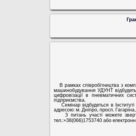
Гра
В рамках співробітництва з ко
машинобудування УДУНТ відбудетьс
цифровізації в пневматичних сис
підприємства.
Семінар відбудеться в Інституті п
адресою:
м. Дніпро, просп. Гагаріна
З питань участі можете зверт
тел.:+38(066)1753740 або
електронн