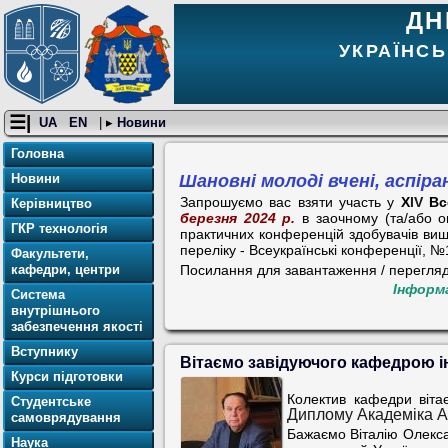
ДН
УКРАЇНСЬ
☰|
UA
EN
| ▸
Новини
Головна
Шановні молоді вчені, аспір
Новини
Запрошуємо вас взяти участь у
X
ІV
Вс
Керівництво
березня 2024 р.
в заочному (та/або о
ГКР технологія
практичних конференцій здобувачів вищ
переліку - Всеукраїнські конференції, №
Факультети,
Посилання для завантаження / перегляд
кафедри, центри
Інформ
Система
внутрішнього
забезпечення якості
Вступнику
Вітаємо завідуючого кафедрою і
Курси підготовки
Колектив кафедри вітає
Студентське
Диплому Академіка А
самоврядування
Бажаємо Віталію Олекса
Наука