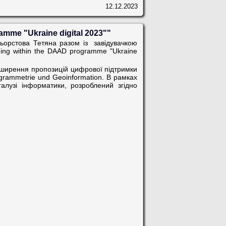
12.12.2023
amme "Ukraine digital 2023""
ьорстова Тетяна разом із
завідувачкою
ining within the DAAD programme "Ukraine
зширення пропозицій цифрової підтримки
togrammetrie und Geoinformation. В рамках
галузі інформатики, розроблений згідно