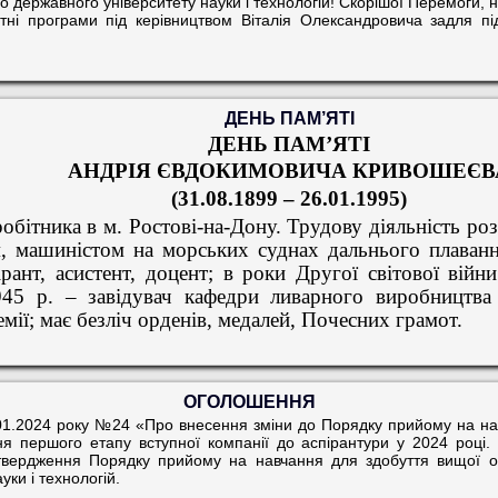
о державного університету науки і технологій! Скорішої Перемоги, 
ітні програми під керівництвом Віталія Олександровича задля пі
ДЕНЬ ПАМ’ЯТІ
ДЕНЬ ПАМ’ЯТІ
АНДРІЯ ЄВДОКИМОВИЧА КРИВОШЕЄВ
(31.08.1899 – 26.01.1995)
 робітника в м. Ростові-на-Дону. Трудову діяльність р
м, машиністом на морських суднах дальнього плаванн
ірант, асистент, доцент; в роки Другої світової вій
945 р. – завідувач кафедри ливарного виробництва
мії; має безліч орденів, медалей, Почесних грамот.
ОГОЛОШЕННЯ
.01.2024 року №24 «Про внесення зміни до Порядку прийому на на
я першого етапу вступної компанії до аспірантури у 2024 році. 
атвердження Порядку прийому на навчання для здобуття вищої о
уки і технологій.