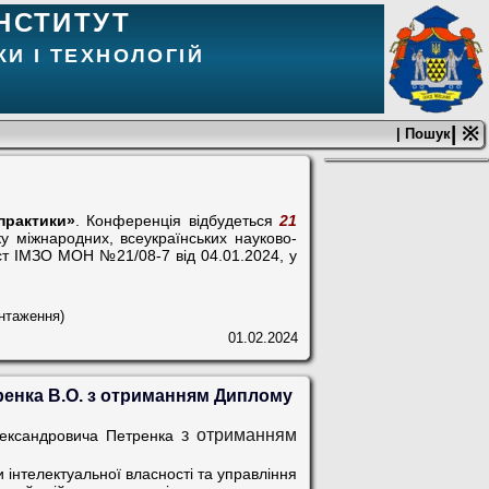
НСТИТУТ
И І ТЕХНОЛОГІЙ
| ※
| Пошук
 практики»
. Конференція відбудеться
21
у міжнародних, всеукраїнських науково-
ист ІМЗО МОН №21/08-7 від 04.01.2024, у
нтаження)
01.02.2024
ренка В.О. з отриманням Диплому
з отриманням
Олександровича Петренка
інтелектуальної власності та управління