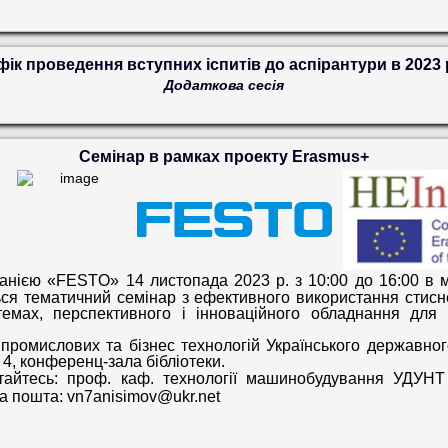
фік проведення вступних іспитів до аспірантури в 2023 
Додаткова сесія
Семінар в рамках проекту Erasmus+
мпанією «FESTO»
14 листопада 2023 р. з 10:00 до 16:00 в м
я тематичний семінар з ефективного використання стисне
темах, перспективного і інноваційного обладнання для
ромислових та бізнес технологій Українського державного
, 4, конференц-зала бібліотеки.
айтесь: п
роф. каф. технології машинобудування УДУН
а пошта:
vn
7
anisimov
@
ukr
.
net