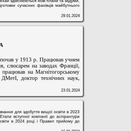
нехай здійснюються нові плани та задуми,
дготовки сучасних фахівців майбутнього
29.01.2024
А
озпочав у 1913 р. Працював учнем
я, слюсарем на заводах Франції,
ни працював на Магнітогорському
 ДМетІ, доктор технічних наук,
23.01.2024
вчання для здобуття вищої освіти в 2023
Етапи вступної компанії до аспірантури
світи в 2024 році і Правил прийому до