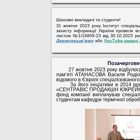
Шановні викладачі та студенти!
31 жовтня 2023 року Інститут спеціаль
захисту інформації України провели в
листом №1/16809-23 від 30.10.2023 р
Держспецзв’язку
або
YouTube-каналі 
Позачергове 
27 жовтня 2023 року відбулос
пам’яті АТАНАСОВА Василя Роді
відомого в Європі спеціалізованог
За його ініціативи в 2014 році 
«СЕНТРАВІС ПРОДАКШН ЮКРЕЙН» та 
фонд компанії виплачував спеціал
студентам кафедри термічної оброб