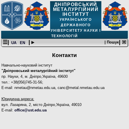
ДНІПРОВСЬКИЙ
МЕТАЛУРГІЙНИЙ
ІНСТИТУТ
УКРАЇНСЬКОГО
ДЕРЖАВНОГО
УНІВЕРСИТЕТУ НАУКИ І
ТЕХНОЛОГІЙ
☰|
| ▸
| ※
| Пошук
UA
EN
Контакти
Навчально-науковий інститут
"
Дніпровський металургійний інститут
"
пр. Науки, 4, м. Дніпро,Україна, 49600
тел.: +38(056)745-31-56;
E-mail: nmetau@nmetau.edu.ua, canc@metal.nmetau.edu.ua
Юридична адреса:
вул. Лазаряна, 2, місто Дніпро,Україна, 49010
E-mail:
office@ust.edu.ua