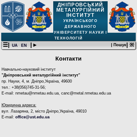
ДНІПРОВСЬКИЙ
МЕТАЛУРГІЙНИЙ
ІНСТИТУТ
УКРАЇНСЬКОГО
ДЕРЖАВНОГО
УНІВЕРСИТЕТУ НАУКИ І
ТЕХНОЛОГІЙ
☰|
| ▸
| ※
| Пошук
UA
EN
Контакти
Навчально-науковий інститут
"
Дніпровський металургійний інститут
"
пр. Науки, 4, м. Дніпро,Україна, 49600
тел.: +38(056)745-31-56;
E-mail: nmetau@nmetau.edu.ua, canc@metal.nmetau.edu.ua
Юридична адреса:
вул. Лазаряна, 2, місто Дніпро,Україна, 49010
E-mail:
office@ust.edu.ua