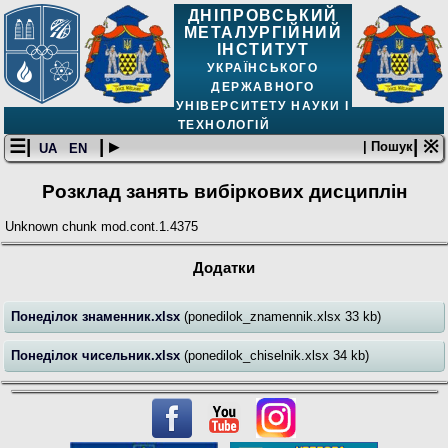
ДНІПРОВСЬКИЙ
МЕТАЛУРГІЙНИЙ
ІНСТИТУТ
УКРАЇНСЬКОГО
ДЕРЖАВНОГО
УНІВЕРСИТЕТУ НАУКИ І
ТЕХНОЛОГІЙ
☰|
| ▸
| ※
| Пошук
UA
EN
Розклад занять вибіркових дисциплін
Unknown chunk mod.cont.1.4375
Додатки
Понеділок знаменник.xlsx
(ponedilok_znamennik.xlsx 33 kb)
Понеділок чисельник.xlsx
(ponedilok_chiselnik.xlsx 34 kb)