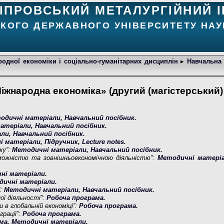
ІПРОВСЬКИЙ МЕТАЛУРГІЙНИЙ І
ЬКОГО ДЕРЖАВНОГО УНІВЕРСИТЕТУ НАУК
одної економіки і соціально-гуманітарних дисциплін
▸
Навчальна 
жнародна економіка» (другий (магістерський)
одичні матеріали
,
Навчальний посібник
.
атеріали
,
Навчальний посібник
.
али
,
Навчальний посібник
.
і матеріали
,
Підручник
,
Lecture notes
.
ку”:
Методичні матеріали
,
Навчальний посібник
.
можністю та зовнішньоекономічною діяльністю”:
Методичні матері
ні матеріали
.
дичні матеріали
.
”:
Методичні матеріали
,
Навчальний посібник
.
ої діяльності”:
Робоча програма
.
 в глобальній економіці”:
Робоча програма
.
грації”:
Робоча програма
.
ама
,
Методичні матеріали
.