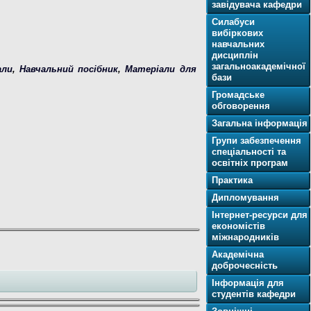
завідувача кафедри
Силабуси
вибіркових
навчальних
дисциплін
загальноакадемічної
али
,
Навчальний посібник
,
Матеріали для
бази
Громадське
обговорення
Загальна інформація
Групи забезпечення
спеціальності та
освітніх програм
Практика
Дипломування
Інтернет-ресурси для
економістів
міжнародників
Академічна
доброчесність
Інформація для
студентів кафедри