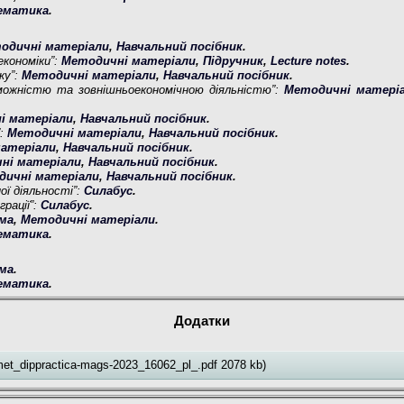
ематика
.
одичні матеріали
,
Навчальний посібник
.
економіки”:
Методичні матеріали
,
Підручник
,
Lecture notes
.
ку”:
Методичні матеріали
,
Навчальний посібник
.
можністю та зовнішньоекономічною діяльністю”:
Методичні матері
і матеріали
,
Навчальний посібник
.
”:
Методичні матеріали
,
Навчальний посібник
.
атеріали
,
Навчальний посібник
.
ні матеріали
,
Навчальний посібник
.
дичні матеріали
,
Навчальний посібник
.
ої діяльності”:
Силабус
.
грації”:
Силабус
.
ама
,
Методичні матеріали
.
ематика
.
ама
.
ематика
.
Додатки
met_dippractica-mags-2023_16062_pl_.pdf 2078 kb)