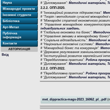
Наука
#
“Дипломування”:
Методичні матеріали
,
Т
2.2.2. ОПП-2020.
Міжнародні проекти
#
“Інноваційний розвиток підприємства”:
Мет
Іноземні студенти
#
“Теорія і методологія сучасної міжнародної 
#
“Міжнародні стратегії економічного розвит
Бібліотека
#
“Управління міжнародною конкурентоспро
Арт-Метал
індивідуальних завдань
.
#
“Глобальна економіка та бізнес”:
Методичн
Публічна
#
“Управління змінами в міжнародному бізнесі
інформація
#
“Соціальна відповідальність”:
Методичні м
Контакти
#
“Національні економічні системи”:
Методич
#
“Міжнародний бізнес та конкуренція”:
Мето
АВТОРИЗАЦІЯ
#
“Державне регулювання зовнішньоекономічн
Вхід
#
“Інституційний розвиток європейської інте
#
“Переддипломна практика”:
Робоча прогр
#
“Дипломування”:
Методичні матеріали
,
Т
2.2.2. ОПП-2022.
#
“Переддипломна практика”:
Робоча прогр
#
“Дипломування”:
Методичні матеріали
,
Т
met_dippractica-mags-2023_16062_pl_.pdf
(