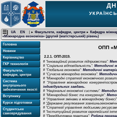
ДН
УКРАЇНС
☰|
UA
EN
| ▸
Факультети, кафедри, центри
▸
Кафедра міжнар
«Міжнародна економіка» (другий (магістерський) рівень)
Головна
ОПП «Мі
Новини
2.2.1. ОПП-2019.
Керівництво
#
“Інноваційний розвиток підприємства”:
Мет
ГКР технологія
#
“Соціальна відповідальність”:
Методичні м
#
“Глобальна економіка”:
Методичні матері
Факультети,
#
“Сучасна міжнародна економіка”:
Методичн
кафедри, центри
#
“Міжнародні стратегії економічного розвит
Система
#
“Управління міжнародною конкурентоспро
внутрішнього
індивідуальних завдань
.
забезпечення якості
#
“Національні економічні системи”:
Методич
#
“Міжнародний бізнес та конкуренція”:
Мето
Вступнику
#
“Управління змінами в міжнародному бізнесі
Курси підготовки
#
“Державне регулювання зовнішньоекономічн
#
“Стратегії управління людськими ресурсами
Студентське
#
“Інституційний розвиток європейської інте
самоврядування
#
“Переддипломна практика”:
Робоча прогр