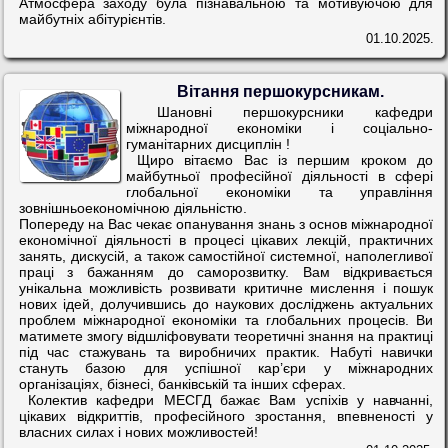
Атмосфера заходу була пізнавальною та мотивуючою для
майбутніх абітурієнтів.
01.10.2025.
Вітання першокурсникам.
Шановні першокурсники кафедри
міжнародної економіки і соціально-
гуманітарних дисциплін !
Щиро вітаємо Вас із першим кроком до
майбутньої професійної діяльності в сфері
глобальної економіки та управління
зовнішньоекономічною діяльністю.
Попереду на Вас чекає опанування знань з основ міжнародної
економічної діяльності в процесі цікавих лекцій, практичних
занять, дискусій, а також самостійної системної, наполегливої
праці з бажанням до саморозвитку. Вам відкривається
унікальна можливість розвивати критичне мислення і пошук
нових ідей, долучившись до наукових досліджень актуальних
проблем міжнародної економіки та глобальних процесів. Ви
матимете змогу відшліфовувати теоретичні знання на практиці
під час стажувань та виробничих практик. Набуті навички
стануть базою для успішної кар’єри у міжнародних
організаціях, бізнесі, банківській та інших сферах.
Колектив кафедри МЕСГД бажає Вам успіхів у навчанні,
цікавих відкриттів, професійного зростання, впевненості у
власних силах і нових можливостей!