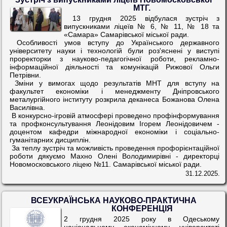
МТГ.
13 грудня 2025 відбулася зустріч з
випускниками ліцеїв № 6, № 11, № 18 та
«Самара» Самарівської міської ради.
Особливості умов вступу до Українського державного
університету науки і технологій були роз'яснені у виступі
проректорки з науково-педагогічної роботи, рекламно-
інформаційної діяльності та комунікацій Рижової Ольги
Петрівни.
Зміни у вимогах щодо результатів МНТ для вступу на
факультет економіки і менеджменту Дніпровського
металургійного інституту розкрила деканеса Божанова Олена
Василівна.
В конкурсно-ігровій атмосфері проведено профінформування
та профконсультування Леонідовим Ігорем Леонідовичем -
доцентом кафедри міжнародної економіки і соціально-
гуманітарних дисциплін.
За теплу зустріч та можливість проведення профорієнтаційної
роботи дякуємо Махно Олені Володимирівні - директорці
Новомосковського ліцею №11. Самарівської міської ради.
31.12.2025.
ВСЕУКРАЇНСЬКА НАУКОВО-ПРАКТИЧНА
КОНФЕРЕНЦІЯ
2 грудня 2025 року в Одеському
національному економічному університеті