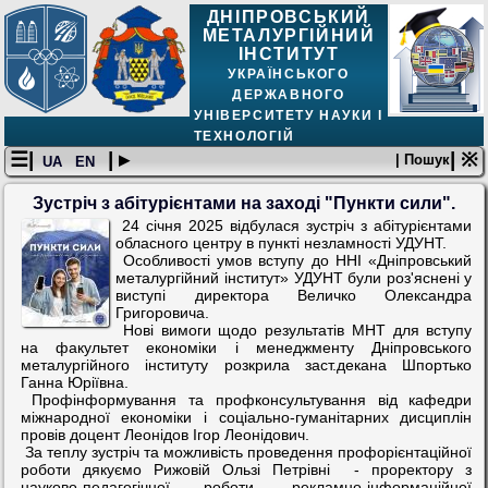
ДНІПРОВСЬКИЙ
МЕТАЛУРГІЙНИЙ
ІНСТИТУТ
УКРАЇНСЬКОГО
ДЕРЖАВНОГО
УНІВЕРСИТЕТУ НАУКИ І
ТЕХНОЛОГІЙ
☰|
| ▸
| ※
| Пошук
UA
EN
Зустріч з абітурієнтами на заході "Пункти сили".
24 січня 2025 відбулася зустріч з абітурієнтами
обласного центру в пункті незламності УДУНТ.
Особливості умов вступу до ННІ «Дніпровський
металургійний інститут» УДУНТ були роз'яснені у
виступі директора Величко Олександра
Григоровича.
Нові вимоги щодо результатів МНТ для вступу
на факультет економіки і менеджменту Дніпровського
металургійного інституту розкрила заст.декана Шпортько
Ганна Юріївна.
Профінформування та профконсультування від кафедри
міжнародної економіки і соціально-гуманітарних дисциплін
провів доцент Леонідов Ігор Леонідович.
За теплу зустріч та можливість проведення профорієнтаційної
роботи дякуємо Рижовій Ользі Петрівні - проректору з
науково-педагогічної роботи, рекламно-інформаційної