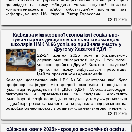
доповіддю на тему «Людина versus штучний інтелект:
комплементарність та/або субституція?» виступив зав.
кафедри, чл.-кор. НАН України Віктор Тарасевич.
02.11.2025.
Кафедра міжнародної економіки і соціально-
гумантіарних дисциплін спільно із командою
школярів НМК №66 успішно прийняла участь у
Другому Хакатоні УДУНТ
22–24 жовтня 2025 року в Українському
державному університеті науки і технологій
успішно пройшов Другий Хакатон – науковий
турнір, на якому відбувається презентація
ідей та проєктів команд-учасників.
Команда десятикласників НВК №66, ментором якої була
професор кафедри міжнародної економіки і соціально-
гуманітарних дисциплін ННІ ДМетІ УДУНТ Олена Завгородня,
підготувала й презентувала за засіданні економіко-
гуманітарної секції доповідь на актуальну тему «Франчайзинг
– драйвер розвитку малого та середнього підприємництва:
розробка бізнес-проєкту з розвитку франчайзингової мережі».
02.11.2025.
«Зіркова хвиля 2025» - крок до економічної освіти,