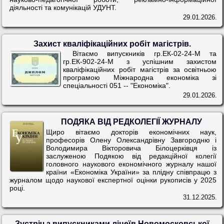
діяльності та комунікацій УДУНТ.
29.01.2026.
Захист кваліфікаційних робіт магістрів.
Вітаємо випускників гр.ЕК-02-24-М та
гр.ЕК-902-24-М з успішним захистом
кваліфікаційних робіт магістрів за освітньою
програмою Міжнародна економіка зі
спеціальності 051 -- "Економіка".
29.01.2026.
ПОДЯКА ВІД РЕДКОЛЕГІЇ ЖУРНАЛУ
Щиро вітаємо докторів економічних наук,
професорів Олену Олександрівну Завгородню і
Володимира Вікторовича Білоцерківця із
заслуженою Подякою від редакційної колегії
головного наукового економічного журналу нашої
країни «Економіка України» за плідну співпрацю з
журналом щодо наукової експертної оцінки рукописів у 2025
році.
31.12.2025.
Зустріч з випускниками ліцеїв Новомосковської