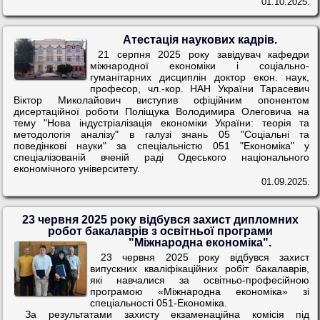
01.10.2025.
Атестація наукових кадрів.
21 серпня 2025 року завідувач кафедри
міжнародної економіки і соціально-
гуманітарних дисциплін доктор екон. наук,
професор, чл.-кор. НАН України Тарасевич
Віктор Миколайович виступив офіційним опонентом
дисертаційної роботи Поліщука Володимира Олеговича на
тему "Нова індустріалізація економіки України: теорія та
методологія аналізу" в галузі знань 05 "Соціальні та
поведінкові науки" за спеціальністю 051 "Економіка" у
спеціалізованій вченій раді Одеського національного
економічного університету.
01.09.2025.
23 червня 2025 року відбувся захист дипломних
робот бакалаврів з освітньої програми
"Міжнародна економіка".
23 червня 2025 року відбувся захист
випускних кваліфікаційних робіт бакалаврів,
які навчалися за освітньо-професійною
програмою «Міжнародна економіка» зі
спеціальності 051-Економіка.
За результатами захисту екзаменаційна комісія під