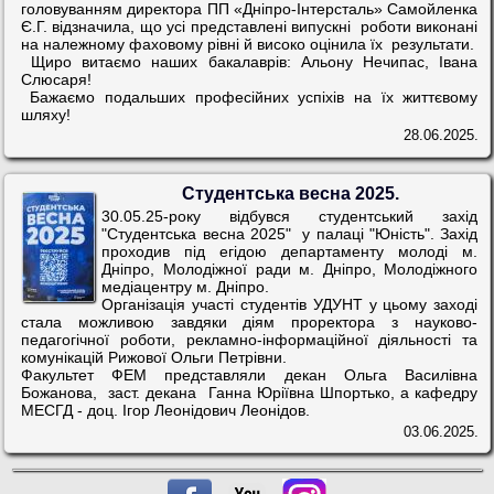
головуванням директора ПП «Дніпро-Інтерсталь» Самойленка
Є.Г. відзначила, що усі представлені випускні роботи виконані
на належному фаховому рівні й високо оцінила їх результати.
Щиро витаємо наших бакалаврів: Альону Нечипас, Івана
Слюсаря!
Бажаємо подальших професійних успіхів на їх життєвому
шляху!
28.06.2025.
Студентська весна 2025.
30.05.25-року відбувся студентський захід
"Студентська весна 2025" у палаці "Юність". Захід
проходив під егідою департаменту молоді м.
Дніпро, Молодіжної ради м. Дніпро, Молодіжного
медіацентру м. Дніпро.
Організація участі студентів УДУНТ у цьому заході
стала можливою завдяки діям проректора з науково-
педагогічної роботи, рекламно-інформаційної діяльності та
комунікацій Рижової Ольги Петрівни.
Факультет ФЕМ представляли декан Ольга Василівна
Божанова, заст. декана Ганна Юріївна Шпортько, а кафедру
МЕСГД - доц. Ігор Леонідович Леонідов.
03.06.2025.