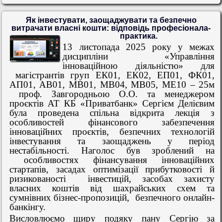
Як інвестувати, заощаджувати та безпечно
витрачати власні кошти: відповідь професіонала-
практика.
13 листопада 2025 року у межах
дисципліни «Управління
інноваційною діяльністю» для
магістрантів груп ЕК01, ЕК02, ЕП01, ФК01,
АП01, АВ01, МВ01, МВ04, МВ05, МЕ10 – 25м
проф. Завгородньою О.О. та менеджером
проєктів АТ КБ «Приватбанк» Сергієм Делієвим
була проведена спільна відкрита лекція з
особливостей фінансового забезпечення
інноваційних проєктів, безпечних технологій
інвестування та заощаджень у період
нестабільності. Наголос був зроблений на
особливостях фінансування інноваційних
стартапів, засадах оптимізації прибутковості й
ризикованості
інвестицій, засобах захисту
власних коштів від шахрайських схем та
сумнівних бізнес-пропозицій,
безпечного онлайн-
банкінгу.
Висловлюємо щиру подяку пану Сергію за