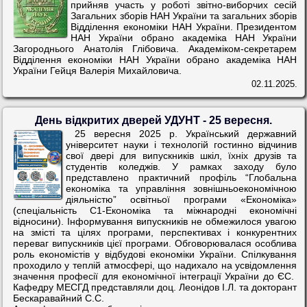
прийняв участь у роботі звітно-виборчих сесій
Загальних зборів НАН України та загальних зборів
Відділення економіки НАН України. Президентом
НАН України обрано академіка НАН України
Загороднього Анатолія Глібовича. Академіком-секретарем
Відділення економіки НАН України обрано академіка НАН
України Гейця Валерія Михайловича.
02.11.2025.
День відкритих дверей УДУНТ - 25 вересня.
25 вересня 2025 р. Український державний
університет науки і технологій гостинно відчинив
свої двері для випускників шкіл, їхніх друзів та
студентів коледжів. У рамках заходу було
представлено практичний профіль “Глобальна
економіка та управління зовнішньоекономічною
діяльністю” освітньої програми «Економіка»
(спеціальність С1-Економiка та міжнародні економічні
відносини). Інформування випускників не обмежилося увагою
на змісті та цілях програми, перспективах і конкурентних
переваг випускників цієї програми. Обговорювалася особлива
роль економістів у відбудові економіки України. Спілкування
проходило у теплій атмосфері, що надихало на усвідомлення
значення професії для економічної інтеграції України до ЄС.
Кафедру МЕСГД представляли доц. Леонідов І.Л. та докторант
Бескаравайний С.С.