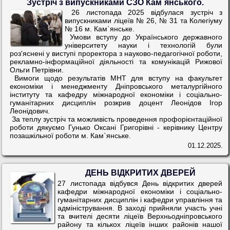
Зустріч з випускниками СЗО Кам`янського.
26 листопада 2025 відбулася зустріч з
випускниками ліцеїв № 26, № 31 та Колегіуму
№ 16 м. Кам`янське.
Умови вступу до Українського державного
університету науки і технологій були
роз'яснені у виступі проректора з науково-педагогічної роботи,
рекламно-інформаційної діяльності та комунікацій Рижової
Ольги Петрівни.
Вимоги щодо результатів МНТ для вступу на факультет
економіки і менеджменту Дніпровського металургійного
інституту та кафедру міжнародної економіки і соціально-
гуманітарних дисциплін розкрив доцент Леонідов Ігор
Леонідович.
За теплу зустріч та можливість проведення профорієнтаційної
роботи дякуємо Гунько Оксані Григорівні - керівнику Центру
позашкільної роботи м. Кам`янське.
01.12.2025.
ДЕНЬ ВІДКРИТИХ ДВЕРЕЙ
27 листопада відбувся День відкритих дверей
кафедри міжнародної економіки і соціально-
гуманітарних дисциплін і кафедри управління та
адміністрування. В заході прийняли участь учні
та вчителі десяти ліцеїв Верхньодніпровського
району та кількох ліцеїв інших районів нашої