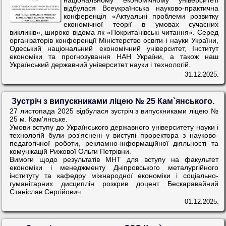
відбулася Всеукраїнська науково-практична
конференція «Актуальні проблеми розвитку
економічної теорії в умовах сучасних
викликів», широко відома як «Покританівські читання». Серед
організаторів конференції Міністерство освіти і науки України,
Одеський національний економічний університет, Інститут
економіки та прогнозування НАН України, а також наш
Український державний університет науки і технологій.
31.12.2025.
Зустріч з випускниками ліцею № 25 Кам`янського.
27 листопада 2025 відбулася зустріч з випускниками ліцею №
25 м. Кам'янське.
Умови вступу до Українського державного університету науки і
технологій були роз'яснені у виступі проректора з науково-
педагогічної роботи, рекламно-інформаційної діяльності та
комунікацій Рижової Ольги Петрівни.
Вимоги щодо результатів МНТ для вступу на факультет
економіки і менеджменту Дніпровського металургійного
інституту та кафедру міжнародної економіки і соціально-
гуманітарних дисциплін розкрив доцент Бескаравайний
Станіслав Сергійович
01.12.2025.