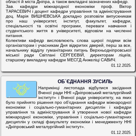
області й міста Дніпра, а також викладачі зазначених кафедр.
Зав. кафедри міжнародної економіки проф. Віктор
ТАРАСЕВИЧ і доцент кафедри управління та адміністрування
доц. Марія ВИШНЕВСЬКА докладно розповіли випускникам
про наш університет, інститут, факультет, кафедри,
спеціальності та освітні програми, переваги навчання і
студентського життя в університеті, відповіли на численні
питання.
Колективи кафедр висловлюють слова щирої подяки всім
організаторам і учасникам Дня відкритих дверей, перш за все,
начальнику відділу гуманітарних питань Верхньодніпровської
міської ради Світлані СЕРГЕЄВІЙ, директорам ліцеїв,
старшому викладачу кафедри МЕСГД Анжеліці САВИЧ.
01.12.2025.
ОБ΄ЄДНАННЯ ЗУСИЛЬ
Наприкінці листопада відбулися засідання
Вченої ради ННІ «Дніпровський металургійний
інститут» і Вченої ради університету, на яких
було прийнято рішення про об’єднання кафедри міжнародної
економіки і соціально-гуманітарних дисциплін і кафедри
управління та адміністрування й утворення нової кафедри
міжнародної економіки, управління і соціально-гуманітарних
дисциплін у складі факультету економіки і менеджменту ННІ
«Дніпровський металургійний інститут».
01.12.2025.