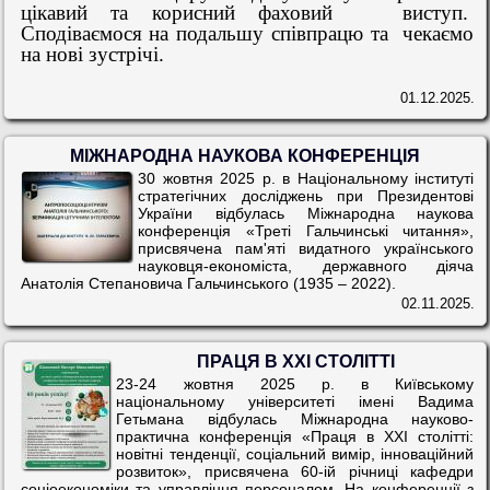
цікавий та корисний фаховий
виступ.
Сподіваємося на подальшу співпрацю та
чекаємо
на нові зустрічі.
01.12.2025.
МІЖНАРОДНА НАУКОВА КОНФЕРЕНЦІЯ
30 жовтня 2025 р. в Національному інституті
стратегічних досліджень при Президентові
України відбулась Міжнародна наукова
конференція «Треті Гальчинські читання»,
присвячена пам'яті видатного українського
науковця-економіста, державного діяча
Анатолія Степановича Гальчинського (1935 – 2022).
02.11.2025.
ПРАЦЯ В XXI СТОЛІТТІ
23-24 жовтня 2025 р. в Київському
національному університеті імені Вадима
Гетьмана відбулась Міжнародна науково-
практична конференція «Праця в XXI столітті:
новітні тенденції, соціальний вимір, інноваційний
розвиток», присвячена 60-ій річниці кафедри
соціоекономіки та управління персоналом. На конференції з