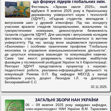
що формує лідерів глобальних змін.
Фестиваль «Зіркова хвиля 2025», який
відбувся 9 жовтня 2025 року в Українському
державному університеті науки і технологій
(УДУНТ), об’єднав студентів, викладачів і
випускників шкіл у дружній атмосфері. Під час концерту
учасники вразили глядачів танцювальними, вокальними та
гумористичними номерами, демонструючи безмежність
талантів студентів УДУНТ. Для школярів і випускників коледжів
фестиваль став нагодою ближче познайомитися із життям
університету. Під час заходу вони зацікавилися програмою
«Економіка» і особливо практичним профілем “Глобальна
економіка та управління зовнішньоекономічною діяльністю”,
де цінується командна взаємодія та комунікаційні навички.
Саме такі якості розкривають перспективи майбутнім
фахівцям у післявоєнній розбудові України та її Євроінтеграції.
Ректорат УДУНТ представляла проректор з науково-
педагогічної роботи, рекламно-інформаційної діяльності та
комунікацій Рижова О.П. Від кафедри МЕСГД у заході
приймали участь доцент Леонідов І.Л. та докторант
Бескаравайний С.С.
02.11.2025.
ЗАГАЛЬНІ ЗБОРИ НАН УКРАЇНИ
06 – 09 жовтня 2025 року завідувач кафедри,
член-кореспондент НАН України В.М. Тарасевич