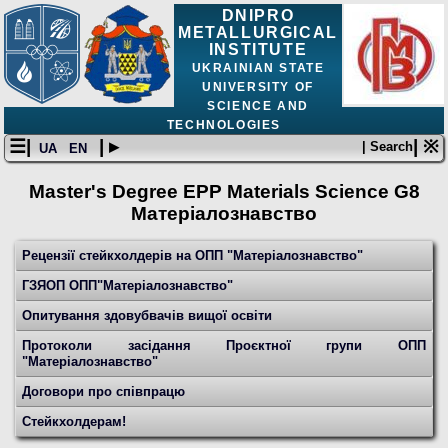
DNIPRO
METALLURGICAL
INSTITUTE
UKRAINIAN STATE
UNIVERSITY OF
SCIENCE AND
TECHNOLOGIES
☰|
| ▸
| ※
| Search
UA
EN
Master's Degree EPP Materials Science G8
Матеріалознавство
Рецензії стейкхолдерів на ОПП "Матеріалознавство"
ГЗЯОП ОПП"Матеріалознавство"
Опитування здовубвачів вищої освіти
Протоколи засідання Проєктної групи ОПП
"Матеріалознавство"
Договори про співпрацю
Стейкхолдерам!