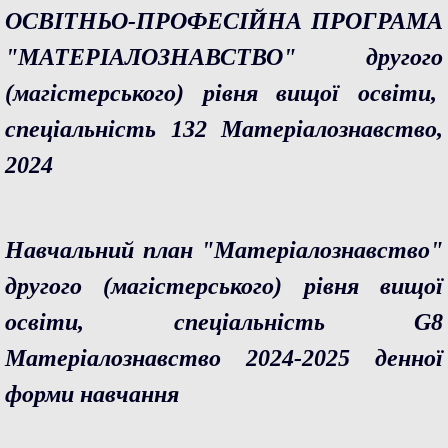
ОСВIТНЬО-ПРОФЕСIЙНА ПРОГРАМА
"МАТЕРIАЛОЗНАВСТВО" другого
(магiстерського) рiвня вищої освiти,
спецiальнiсть 132 Матерiалознавство,
2024
Навчальний план "Матеріалознавство"
другого (магістерського)
рівня вищої
освіти, спеціальність G8
Матеріалознавство 2024-2025 денної
форми навчання