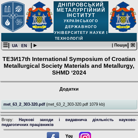
ДНІПРОВСЬКИЙ
МЕТАЛУРГІЙНИЙ
ІНСТИТУТ
УКРАЇНСЬКОГО
ДЕРЖАВНОГО
УНІВЕРСИТЕТУ НАУКИ І
ТЕХНОЛОГІЙ
☰|
| ▸
| ※
| Пошук
UA
EN
ТЕЗИ17th International Symposium of Croatian
Metallurgical Society Materials and Metallurgy,
SHMD ‘2024
Додатки
met_63_2_303-320.pdf
(met_63_2_303-320.pdf 1079 kb)
Вгору:
Наукові заходи і видавнича діяльність науково-
педагогичних працівників