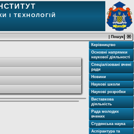
НСТИТУТ
И І ТЕХНОЛОГІЙ
| ※
| Пошук
Керівництво
Основні напрямки
наукової діяльності
Спеціалізовані вчені
ради
Новини
Наукові школи
Наукові розробки
Виставкова
діяльність
Рада молодих
вчених
Студенська наука
Аспірантура та