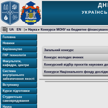
ДН
УКРАЇНСЬ
☰|
UA
EN
| ▸
Наука
▸
Конкурси МОНУ на бюджетне фінансуванн
Головна
Новини
Керівництво
Загальний конкурс
ГКР технологія
Конкурс молодих вчених
Факультети,
Конкурсний відбір проєктів наукових д
кафедри, центри
Система
Конкурси Національного фонду дослідж
внутрішнього
забезпечення якості
Вступнику
Курси підготовки
Студентське
самоврядування
Наука