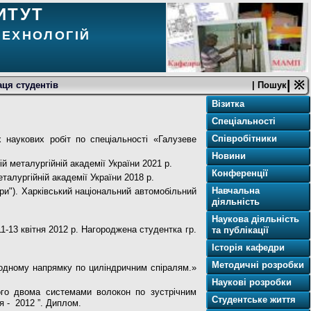
ИТУТ
ТЕХНОЛОГІЙ
| ※
ця студентів
| Пошук
Візитка
Спеціальності
Співробітники
 наукових робіт по спеціальності «Галузеве
Новини
й металургійній академії України 2021 р.
Конференції
талургійній академії України 2018 р.
Навчальна
ори"). Харківський національний автомобільний
діяльність
Наукова діяльність
-13 квітня 2012 р. Нагороджена студентка гр.
та публікації
Історія кафедри
Методичні розробки
 одному напрямку по циліндричним спіралям.»
Наукові розробки
ого двома системами волокон по зустрічним
Студентське життя
я - 2012 ”. Диплом.