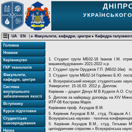
ДНІПР
УКРАЇНСЬКОГО
☰|
UA
EN
| ▸
Факультети, кафедри, центри
▸
Кафедра галузево
Головна
Новини
1. Студент групи МБ02-18 Іванов І.М. отри
Керівництво
машинобудування» 2021-2022 н.р.
ГКР технологія
2. Студент групи Оруджов Г.П. (МБ02-16м) пос
Факультети,
3. Студент групи МБ02-14 Горбенко Б.Ю. посів 
кафедри, центри
4. Всеукраїнський конкурс студентських науко
Університет. 15-16.03. 2012 р. Диплом.
Система
внутрішнього
Керівник – доцент Дячук М.В.Куделя А.О. Сту
забезпечення якості
5. Диплом за найкращу доповідь на XIV Міжна
ИТР-08 Кострова Марія.
Вступнику
Керівники проф. Ахундов В.М.
Курси підготовки
5. Керівник Ахундов В.М., студ. Псарьов А.
Всеукраїнська науково - технічна конференці
Студентське
самоврядування
5. Керівник Ахундов В.М., студ. Гетьман 
циліндричним спіралям.» Всеукраїнська науко
Наука