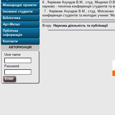
6 . Керівник Ахундов В.М., студ. Міщенко О.В
Міжнародні проекти
науково - технічна конференція студентів та 
7 . Керівник Ахундов В.М., студ. Моїсеєнко
Іноземні студенти
конференція студентів та молодих учених “Мо
Бібліотека
Арт-Метал
Вгору:
Наукова діяльність та публікації
Публічна
інформація
Контакти
АВТОРИЗАЦІЯ
User name
Password