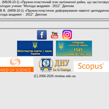
. (МБ09-10-1) «Пружно-пластичний згин залізничної рейки, що застосову
молодих учених “Молода академія - 2012”. Диплом.
 В.В. (ІМ09-10-1) «Пружно-пластичне деформування навитої циліндричної
лода академія - 2012”. Диплом.
(C) 2006-2026 nmetau.edu.ua