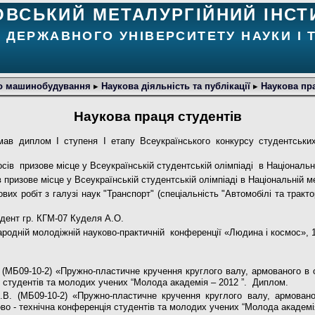
ОВСЬКИЙ МЕТАЛУРГІЙНИЙ ІНСТ
 ДЕРЖАВНОГО УНІВЕРСИТЕТУ НАУКИ І 
го машинобудування
▸
Наукова діяльність та публікації
▸
Наукова пра
Наукова праця студентів
мав диплом І ступеня І етапу Всеукраїнського конкурсу студентських
ів призове місце у Всеукраїнській студентській олімпіаді в Національні
призове місце у Всеукраїнській студентській олімпіаді в Національній ме
вих робіт з галузі наук "Транспорт" (спеціальність "Автомобілі та тракт
дент гр. КГМ-07 Куделя А.О.
родній молодіжній науково-практичній конференції «Людина і космос», 11
І. (МБ09-10-2) «Пружно-пластичне кручення круглого валу, армованого в
я студентів та молодих учених “Молода академія – 2012 ”. Диплом.
М.В. (МБ09-10-2) «Пружно-пластичне кручення круглого валу, армован
во - технічна конференція студентів та молодих учених “Молода академі