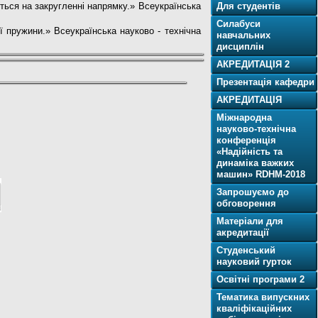
ється на закругленні напрямку.» Всеукраїнська
Для cтудентів
Силабуси
 пружини.» Всеукраїнська науково - технічна
навчальних
дисциплін
АКРЕДИТАЦІЯ 2
Презентація кафедри
АКРЕДИТАЦІЯ
Міжнародна
науково-технічна
конференція
«Надійність та
динаміка важких
машин» RDHM-2018
Запрошуємо до
обговорення
Матеріали для
акредитації
Студенський
науковий гурток
Освітнi програми 2
Тематика випускних
кваліфікаційних