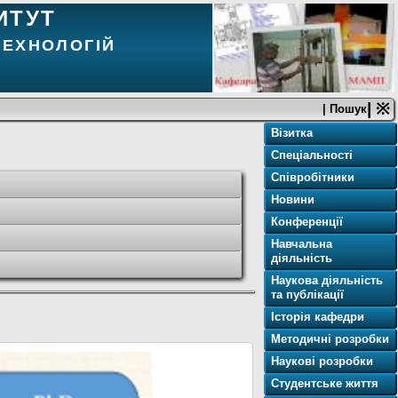
ИТУТ
ТЕХНОЛОГІЙ
| ※
| Пошук
Візитка
Спеціальності
Співробітники
Новини
Конференції
Навчальна
діяльність
Наукова діяльність
та публікації
Історія кафедри
Методичні розробки
Наукові розробки
Студентське життя