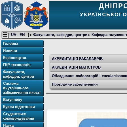
ДНІПР
УКРАЇНСЬКОГО
☰|
UA
EN
| ▸
Факультети, кафедри, центри
▸
Кафедра галузево
Головна
Новини
Керівництво
АКРЕДИТАЦІЯ БАКАЛАВРІВ
ГКР технологія
АКРЕДИТАЦІЯ МАГІСТРОВ
Факультети,
Обладнання лабораторій і спеціалізован
кафедри, центри
Система
Програмне забезпечення
внутрішнього
забезпечення якості
Вступнику
Курси підготовки
Студентське
самоврядування
Наука