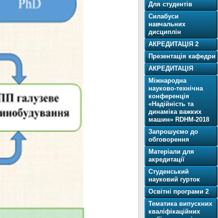
Для cтудентів
Силабуси
навчальних
дисциплін
АКРЕДИТАЦІЯ 2
Презентація кафедри
АКРЕДИТАЦІЯ
Міжнародна
науково-технічна
конференція
«Надійність та
динаміка важких
машин» RDHM-2018
Запрошуємо до
обговорення
Матеріали для
акредитації
Студенський
науковий гурток
Освітнi програми 2
Тематика випускних
кваліфікаційних