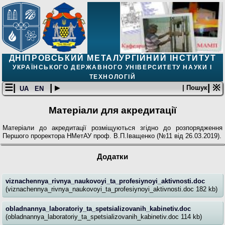
ДНІПРОВСЬКИЙ МЕТАЛУРГІЙНИЙ ІНСТИТУТ
УКРАЇНСЬКОГО ДЕРЖАВНОГО УНІВЕРСИТЕТУ НАУКИ І
ТЕХНОЛОГІЙ
☰|
| ▸
| ※
| Пошук
UA
EN
Матеріали для акредитації
Матеріали до акредитації розміщуються згідно до розпорядження
Першого проректора НМетАУ проф. В.П.Іващенко (№11 від 26.03.2019).
Додатки
viznachennya_rivnya_naukovoyi_ta_profesiynoyi_aktivnosti.doc
(viznachennya_rivnya_naukovoyi_ta_profesiynoyi_aktivnosti.doc 182 kb)
obladnannya_laboratoriy_ta_spetsializovanih_kabinetiv.doc
(obladnannya_laboratoriy_ta_spetsializovanih_kabinetiv.doc 114 kb)