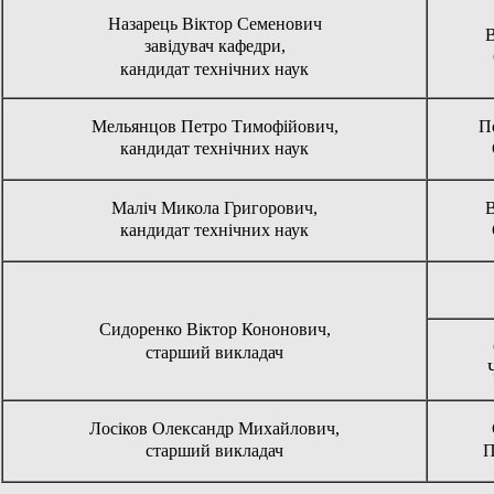
Назарець Віктор Семенович
В
завідувач кафедри,
кандидат технічних наук
Мельянцов Петро Тимофійович,
П
кандидат технічних наук
Маліч Микола Григорович,
В
кандидат технічних наук
Сидоренко Віктор Кононович,
старший викладач
Лосіков Олександр Михайлович,
старший викладач
П