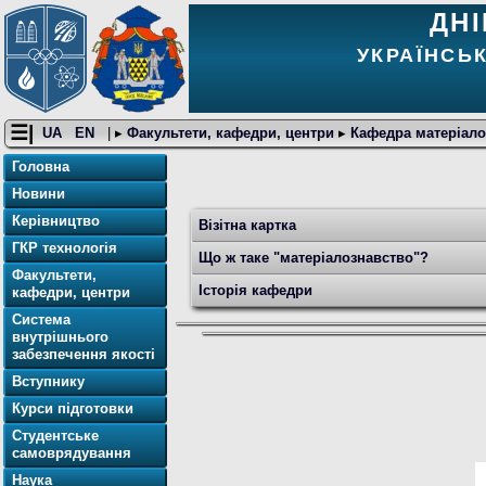
ДН
УКРАЇНСЬ
☰|
UA
EN
| ▸
Факультети, кафедри, центри
▸
Кафедра матеріало
Головна
Новини
Керівництво
Візітна картка
ГКР технологія
Що ж таке "матеріалознавство"?
Факультети,
Історія кафедри
кафедри, центри
Система
внутрішнього
забезпечення якості
Вступнику
Курси підготовки
Студентське
самоврядування
Наука