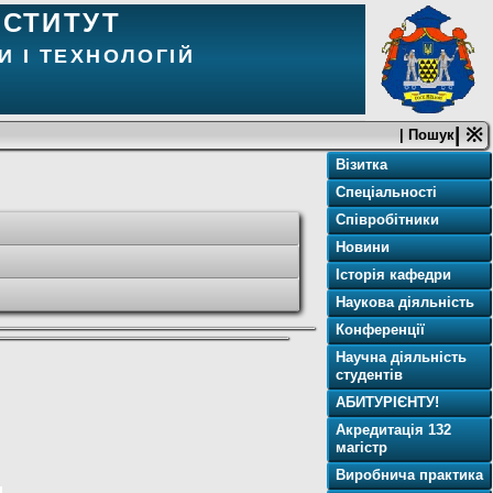
НСТИТУТ
И І ТЕХНОЛОГІЙ
| ※
| Пошук
Візитка
Спеціальності
Співробітники
Новини
Історія кафедри
Наукова діяльність
Конференції
Научна діяльність
студентів
АБИТУРІЄНТУ!
Акредитація 132
магістр
Виробнича практика