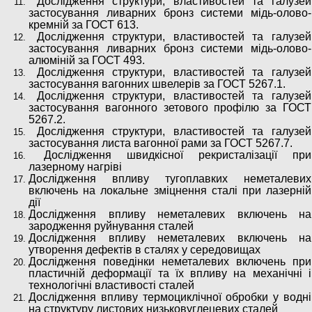
Дослідження структури, властивостей та галузей
застосування ливарних бронз системи мідь-олово-
кремній за ГОСТ 613.
Дослідження структури, властивостей та галузей
застосування ливарних бронз системи мідь-олово-
алюміній за ГОСТ 493.
Дослідження структури, властивостей та галузей
застосування вагонних швелерів за ГОСТ 5267.1.
Дослідження структури, властивостей та галузей
застосування вагонного зетового профілю за ГОСТ
5267.2.
Дослідження структури, властивостей та галузей
застосування листа вагонної рами за ГОСТ 5267.7.
Дослідження швидкісної рекристалізації при
лазерному нагріві
Дослідження впливу тугоплавких неметалевих
включень на локальне зміцнення сталі при лазерній
дії
Дослідження впливу неметалевих включень на
зародження руйнування сталей
Дослідження впливу неметалевих включень на
утворення дефектів в сталях у середовищах
Дослідження поведінки неметалевих включень при
пластичній деформації та їх впливу на механічні і
технологічні властивості сталей
Дослідження впливу термоциклічної обробки у водні
на структуру листових низьковуглецевих сталей