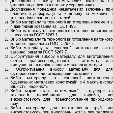
Дослідження впливу неметалевих включень на
утворення дефектів в сталях у середовищах
Дослідження поведінки неметалевих включень при
пластичній деформації та їх впливу на механічні і
технологічні властивості сталей
Вибір матеріалу та технології виготовлення елементів
підшипників ковзання за ГОСТ 493.
Вибір матеріалу та технології виготовлення вагонних
швелерів за ГОСТ 5267.1.
Вибір матеріалу та технології виготовлення вагонного
зетового профілю за ГОСТ 5267.2.
Вибір матеріалу та технології виготовлення листа
вагонної рами за ГОСТ 5267.7.
Обґрунтування вибору матеріалу для виготовлення
філ′єр правильно-відрізного автомату для
рихтування та вирівнювання сталевої арматури
Обґрунтування вибору матеріалу для для
футеровочних плит агломераційних машин
Вибір матеріалу та технології виготовлення
будівельних металевих конструкцій, які мають високу
міцність і надійність
Вибір марки сталі, оптимальної структури та
технології виробництва для виробів, які
використовують для транспортування природного
газу
Вибір матеріалу для виготовлення труб, які
використовують при виробленні котлів для теплової