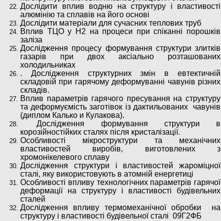
Дослідити вплив водню на структуру і властивості
алюмінію та сплавів на його основі
Дослідити матеріали для сучасних теплових труб
Вплив ТЦО у Н2 на процеси при спіканні порошків
заліза
Дослідження процесу формування структури злитків
газарів при двох аксіально розташованих
холодильниках
. Дослідження структурних змін в евтектичній
складовій при гарячому деформуванні чавунів різних
складів.
Вплив параметрів гарячого пресування на структуру
та деформуємість заготівок із дактильованих чавунів
(диплом Калько и Кулакова).
Дослідження формування структури в
корозійностійких сталях після кристалізації.
Особливості мікроструктури та механічних
властивостей виробів, виготовлених з
хромонікелевого сплаву
Дослідження структури і властивостей жароміцної
сталі, яку використовують в атомній енергетиці
Особливості впливу технологічних параметрів гарячої
деформації на структуру і властивості будівельних
сталей
Дослідження впливу термомеханічної обробки на
структуру і властивості будівельної сталі 09Г2ФБ