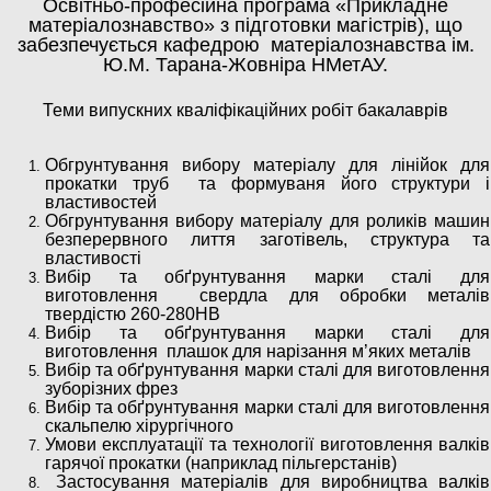
Освітньо-професійна програма «Прикладне
матеріалознавство» з підготовки магістрів), що
забезпечується кафедрою матеріалознавства ім.
Ю.М. Тарана-Жовніра НМетАУ.
Теми випускних кваліфікаційних робіт бакалаврів
Обгрунтування вибору матеріалу для лінійок для
прокатки труб та формуваня його структури і
властивостей
Обгрунтування вибору матеріалу для роликів машин
безперервного лиття заготівель, структура та
властивості
Вибір та обґрунтування марки сталі для
виготовлення свердла для обробки металів
твердістю 260-280НВ
Вибір та обґрунтування марки сталі для
виготовлення плашок для нарізання м’яких металів
Вибір та обґрунтування марки сталі для виготовлення
зуборізних фрез
Вибір та обґрунтування марки сталі для виготовлення
скальпелю хірургічного
Умови експлуатації та технології виготовлення валків
гарячої прокатки (наприклад пільгерстанів)
Застосування матеріалів для виробництва валків