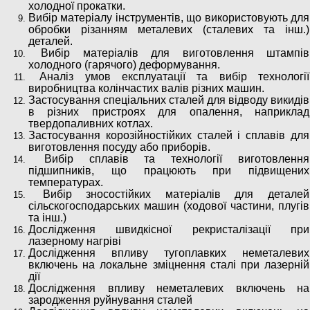
холодної прокатки.
Вибір матеріалу інструментів, що використовують для
обробки різанням металевих (сталевих та інш.)
деталей.
Вибір матеріалів для виготовлення штампів
холодного (гарячого) деформування.
Аналіз умов експлуатації та вибір технології
виробництва колінчастих валів різних машин.
Застосування спеціальних сталей для відводу викидів
в різних пристроях для опалення, наприклад
твердопаливних котлах.
Застосування корозійностійких сталей і сплавів для
виготовлення посуду або приборів.
Вибір сплавів та технології виготовлення
підшипників, що працюють при підвищених
температурах.
Вибір зносостійких матеріалів для деталей
сільскогосподарських машин (ходової частини, плугів
та інш.)
Дослідження швидкісної рекристалізації при
лазерному нагріві
Дослідження впливу тугоплавких неметалевих
включень на локальне зміцнення сталі при лазерній
дії
Дослідження впливу неметалевих включень на
зародження руйнування сталей