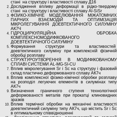
стані на структуру і властивості сплаву Д16
Дослідження впливу деформації в рідко-твердому
стані на структуру і властивості сплаву Al-SiSr
ФІЗИКО-ХІМІЧНЕ МОДЕЛЮВАННЯ МІЖАТОМНИХ
ПАРНИХ ВЗАЄМОДІЙ ТА ОПТИМІЗАЦІЯ
МІКРОЛЕГУВАННЯ ДОЕВТЕКТИЧНОГО СИЛУМІНУ
АК7Ч
ГІДРОЦИРКУЛЯЦІЙНА ОБРОБКА
КОМПЛЕКСНОМОДИФІКОВАНОГО
ДОЕВТЕКТИЧНОГО СИЛУМІНУ
Формування структури та властивостей
доевтектичного силуміну при комплексній фізичній
обробці розплаву
СТРУКТУРОУТВОРЕННЯ В МОДИФІКОВАНОМУ
СПЛАВІ СИСТЕМИ AL-MG-SI-CU
Вплив мікролегування Sr і Sc на структуру і фазовий
склад пластично деформованого сплаву АК7ч
Вплив комплексної фізико-хімічної обробки розплаву
на розподіл легуючих елементів в силумінах типу
АК7ч
Визначення граничного ступеня технологічної
деформованості металів при прокатці клиновидних
зразків
Вплив термічної обробки на механічні властивості
доевтектичний силуміну типу АК7ч, що містить Sr і Sc
в оптимальному співвідношенні