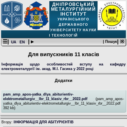
ДНІПРОВСЬКИЙ
МЕТАЛУРГІЙНИЙ
ІНСТИТУТ
УКРАЇНСЬКОГО
ДЕРЖАВНОГО
УНІВЕРСИТЕТУ НАУКИ
І ТЕХНОЛОГІЙ
☰|
| ▸
| ※
| Пошук
UA
EN
Для випускників 11 класів
Інформація щодо особливостей вступу на кафедру
електрометалургії ім. акад. М.І. Гасика у 2022 році
Додатки
pam_amp_apos-yatka_dlya_abiturientiv-
elektrometallurgiv__lbr_11_klasiv_rbr__2022.pdf
(pam_amp_apos-
yatka_dlya_abiturientiv-elektrometallurgiv__lbr_11_klasiv_rbr__2022.pdf
392 kb)
Вгору:
ІНФОРМАЦІЯ ДЛЯ АБІТУРІЄНТІВ