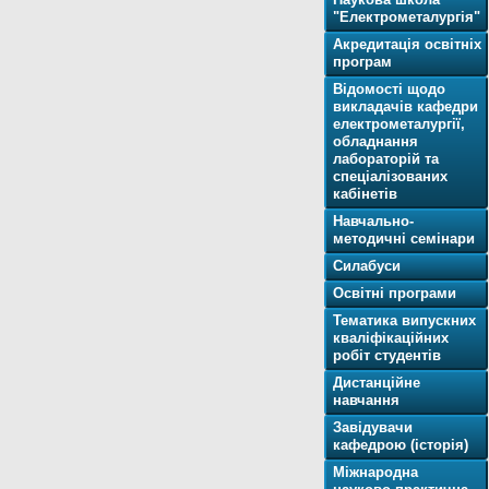
"Електрометалургія"
Акредитація освітніх
програм
Відомості щодо
викладачів кафедри
електрометалургії,
обладнання
лабораторій та
спеціалізованих
кабінетів
Навчально-
методичні семінари
Силабуси
Освітнi програми
Тематика випускних
кваліфікаційних
робіт студентів
Дистанційне
навчання
Завідувачи
кафедрою (історія)
Міжнародна