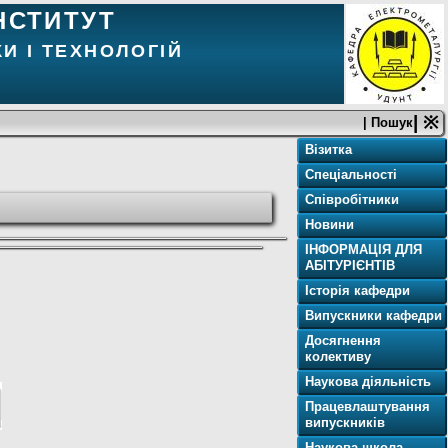
НСТИТУТ
И І ТЕХНОЛОГІЙ
| ※
| Пошук
Візитка
Спеціальності
Співробітники
Новини
ІНФОРМАЦІЯ ДЛЯ
АБІТУРІЄНТІВ
Історія кафедри
Випускники кафедри
Досягнення
колективу
Наукова діяльність
Працевлаштування
випускників
Наукова школа