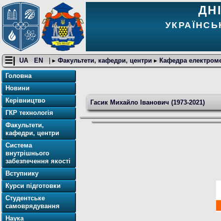
ДН
УКРАЇНСЬ
☰|
UA
EN
| ▸
Факультети, кафедри, центри
▸
Кафедра електромет
Головна
Новини
Керівництво
Гасик Михайло Іванович (1973-2021)
ГКР технологія
Факультети,
кафедри, центри
Система
внутрішнього
забезпечення якості
Вступнику
Курси підготовки
Студентське
самоврядування
Наука