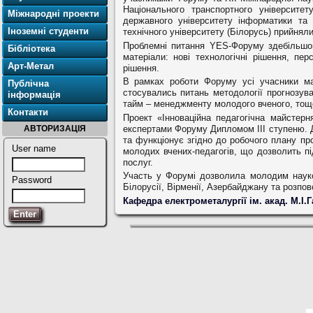
Національного транспортного університету
Міжнародні проекти
державного університету інформатики та 
Іноземні студенти
технічного університету (Білорусь) прийняли
Проблемні питання YES-Форуму здебільшого
Бібліотека
матеріали: нові технологічні рішення, пер
Арт-Метал
рішення.
В рамках роботи Форуму усі учасники мал
Публічна
стосувались питань методології прогнозуван
інформація
тайм – менеджменту молодого вченого, тощ
Контакти
Проект «Інноваційна педагогічна майстер
експертами Форуму Дипломом ІІІ ступеню. 
АВТОРИЗАЦІЯ
та функціонує згідно до робочого плану пр
User name
молодих вчених-педагогів, що дозволить п
послуг.
Участь у Форумі дозволила молодим науко
Password
Білорусії, Вірменії, Азербайджану та розпо
Кафедра електрометалургії ім. акад. М.І.