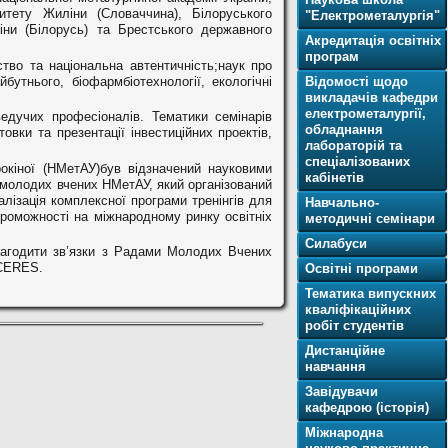
рситету Жиліни (Словаччина), Білоруського
"Електрометалургія"
іни (Білорусь) та Брестського державного
Акредитація освітніх
програм
тво та національна автентичність;наук про
бутнього, біофармбіотехнології, екологічні
Відомості щодо
викладачів кафедри
електрометалургії,
едучих професіоналів. Тематики семінарів
обладнання
овки та презентації інвестиційних проектів,
лабораторій та
спеціалізованих
окіної (НМетАУ)був відзначений науковими
кабінетів
молодих вчених НМетАУ, який організований
лізація комплексної програми тренінгів для
Навчально-
роможності на міжнародному ринку освітніх
методичні семінари
Силабуси
лагодити зв’язки з Радами Молодих Вчених
 CERES.
Освітнi програми
Тематика випускних
кваліфікаційних
робіт студентів
Дистанційне
навчання
Завідувачи
кафедрою (історія)
Міжнародна