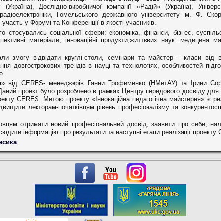
 (Україна), Дослідно-виробничої компанії «Радій» (Україна), Уніве
радіоелектроніки, Гомельського державного університету ім. Ф. Скор
 участь у Форумі та Конференції в якості учасників.
 стосувались соціальної сфери: економіка, фінанси, бізнес, суспільс
спективні матеріали, інноваційні продукти;життєвих наук: медицина май
и змогу відвідати круглі-столи, семінари та майстер – класи від в
ня довгострокових трендів в науці та технологіях, особливостей підгот
о.
ня» від CERES- менеджерів Ганни Трофименко (НМетАУ) та Ірини Сор
Даний проект було розроблено в рамках Центру передового досвіду для 
оекту CERES. Метою проекту «Інноваційна педагогічна майстерня» є реа
ідвищити лекторам-початківцям рівень професіоналізму та конкурентосп
вцям отримати новий професіональний досвід, заявити про себе, на
всюдити інформацію про результати та наступні етапи реалізації проекту
Гасика