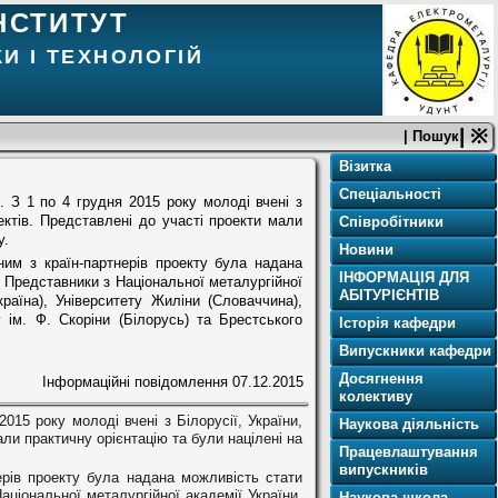
НСТИТУТ
И І ТЕХНОЛОГІЙ
| ※
| Пошук
Візитка
Спеціальності
 З 1 по 4 грудня 2015 року молоді вчені з
оектів. Представлені до участі проекти мали
Співробітники
у.
Новини
им з країн-партнерів проекту була надана
ІНФОРМАЦІЯ ДЛЯ
 Представники з Національної металургійної
АБІТУРІЄНТІВ
країна), Університету Жиліни (Словаччина),
 ім. Ф. Скоріни (Білорусь) та Брестського
Історія кафедри
Випускники кафедри
Досягнення
Інформаційні повідомлення
07.12.2015
колективу
15 року молоді вчені з Білорусії, України,
Наукова діяльність
али практичну орієнтацію та були націлені на
Працевлаштування
випускників
рів проекту була надана можливість стати
ціональної металургійної академії України,
Наукова школа