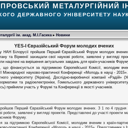
ІПРОВСЬКИЙ МЕТАЛУРГІЙНИЙ І
КОГО ДЕРЖАВНОГО УНІВЕРСИТЕТУ НАУК
алургії ім. акад. М.І.Гасика
▸
Новини
YES-І Євразійський Форум молодих вчених
у НАН Білорусії пройшов Перший Євразійський Форум молодих вчених.
стану та Вірменії захищали свої наукові роботи, заявлені у вигляді пр
ули націлені на вирішення актуальних завдань для країн-учасників Форум
 що фінансується за підтримкою Європейської Комісії, молодим вчен
I Міжнародної науково-практичної Конференції «Молодь в науці - 2015».
тного університету (Україна), Дослідно-виробничої компанії «Радій» (У
форматики та радіоелектроніки, Гомельського державного університету
сь) прийняли участь у Форумі та Конференції в якості учасників.
ройшов Перший Євразійський Форум молодих вчених. З 1 по 4 грудня 20
і роботи, заявлені у вигляді проектів. Представлені до участі проекти м
асників Форуму.
 за підтримкою Європейської Комісії, молодим вченим з країн-партне
ово-практичної Конференції «Молодь в науці - 2015». Представники з На