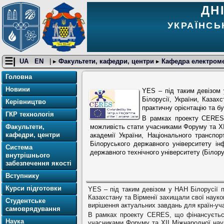
ДН
УКРАЇНСЬ
☰|
UA
EN
| ▸
Факультети, кафедри, центри
▸
Кафедра електромет
Головна
Новини
YES – під таким девізом 
Білорусії, України, Казах
Керівництво
практичну орієнтацію та б
ГКР технологія
В рамках проекту CERES,
можливість стати учасниками Форуму та XI
Факультети,
кафедри, центри
академії України, Національного транспор
Білоруського державного університету ін
Система
державного технічного університету (Білору
внутрішнього
забезпечення якості
Вступнику
Курси підготовки
YES – під таким девізом у НАН Білорусії п
Казахстану та Вірменії захищали свої науков
Студентське
вирішення актуальних завдань для країн-уч
самоврядування
В рамках проекту CERES, що фінансується
Наука
учасниками Форуму та XII Міжнародної наук