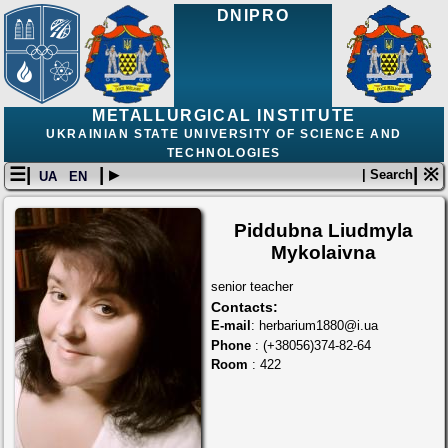
DNIPRO
METALLURGICAL INSTITUTE
UKRAINIAN STATE UNIVERSITY OF SCIENCE AND
TECHNOLOGIES
☰|
| ▸
| ※
| Search
UA
EN
Piddubna Liudmyla
Mykolaivna
senior teacher
Contacts:
E-mail
: herbarium1880@i.ua
Phone
: (+38056)374-82-64
Room
: 422