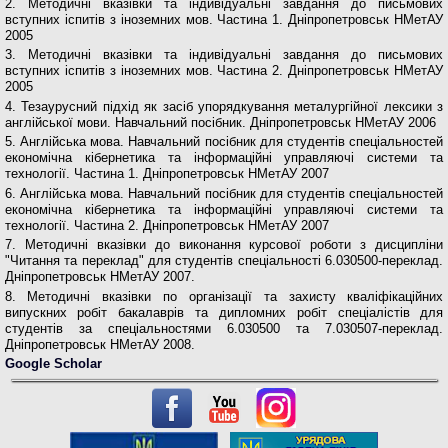
2. Методичні вказівки та індивідуальні завдання до письмових
вступних іспитів з іноземних мов. Частина 1. Дніпропетровськ НМетАУ
2005
3. Методичні вказівки та індивідуальні завдання до письмових
вступних іспитів з іноземних мов. Частина 2. Дніпропетровськ НМетАУ
2005
4. Тезаурусний підхід як засіб упорядкування металургійної лексики з
англійської мови. Навчальний посібник. Дніпропетровськ НМетАУ 2006
5. Англійська мова. Навчальний посібник для студентів спеціальностей
економічна кібернетика та інформаційні управляючі системи та
технології. Частина 1. Дніпропетровськ НМетАУ 2007
6. Англійська мова. Навчальний посібник для студентів спеціальностей
економічна кібернетика та інформаційні управляючі системи та
технології. Частина 2. Дніпропетровськ НМетАУ 2007
7. Методичні вказівки до виконання курсової роботи з дисципліни
"Читання та переклад" для студентів спеціальності 6.030500-переклад.
Дніпропетровськ НМетАУ 2007.
8. Методичні вказівки по організації та захисту кваліфікаційних
випускних робіт бакалаврів та дипломних робіт спеціалістів для
студентів за спеціальностями 6.030500 та 7.030507-переклад.
Дніпропетровськ НМетАУ 2008.
Google Scholar