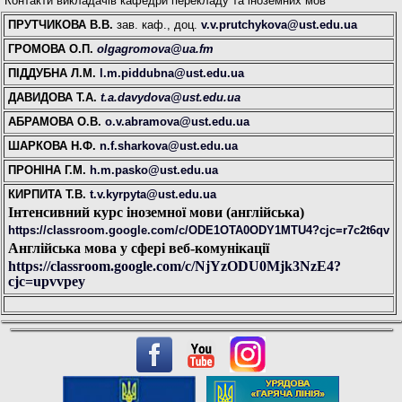
Контакти викладачів кафедри перекладу та іноземних мов
ПРУТЧИКОВА В.В.
зав. каф., доц.
v.v.prutchykova@ust.edu.ua
ГРОМОВА О.П.
olgagromova@ua.fm
ПІДДУБНА Л.М.
l.m.piddubna@ust.edu.ua
ДАВИДОВА Т.А.
t.a.davydova@ust.edu.ua
АБРАМОВА О.В.
o.v.abramova@ust.edu.ua
ШАРКОВА Н.Ф.
n.f.sharkova@ust.edu.ua
ПРОНІНА Г.М.
h.m.pasko@ust.edu.ua
КИРПИТА Т.В.
t.v.kyrpyta@ust.edu.ua
Інтенсивний курс іноземної мови (англійська)
https://classroom.google.com/c/ODE1OTA0ODY1MTU4?cjc=r7c2t6qv
Англійська мова у сфері веб-комунікації
https://classroom.google.com/c/NjYzODU0Mjk3NzE4?
cjc=upvvpey