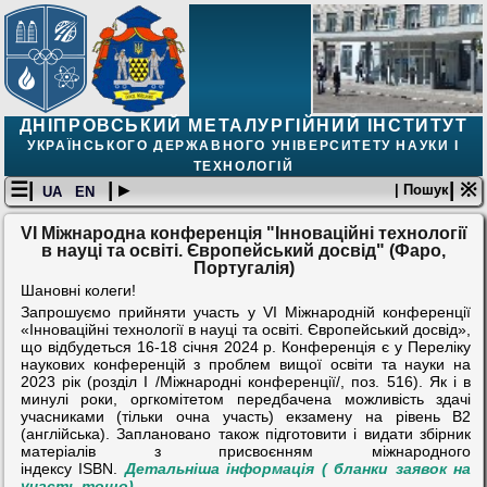
ДНІПРОВСЬКИЙ МЕТАЛУРГІЙНИЙ ІНСТИТУТ
УКРАЇНСЬКОГО ДЕРЖАВНОГО УНІВЕРСИТЕТУ НАУКИ І
ТЕХНОЛОГІЙ
☰|
| ▸
| ※
| Пошук
UA
EN
VІ Міжнародна конференція "Інноваційні технології
в науці та освіті. Європейський досвід" (Фаро,
Португалія)
Шановні колеги!
Запрошуємо прийняти участь у VІ Міжнародній конференції
«Інноваційні технології в науці та освіті. Європейський досвід»,
що відбудеться 16-18 січня 2024 р. Конференція є у Переліку
наукових конференцій з проблем вищої освіти та науки на
2023 рік (розділ І /Міжнародні конференції/, поз. 516). Як і в
минулі роки, оргкомітетом передбачена можливість здачі
учасниками (тільки очна участь) екзамену на рівень В2
(англійська). Заплановано також підготовити і видати збірник
матеріалів з присвоєнням міжнародного
індексу
ISBN
.
Детальніша інформація ( бланки заявок на
участь тощо)...