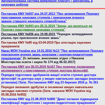
Автоматизована система виявлення плагіату і запозичень в
наукових роботах
****************************************************************************************
Постанова КМУ №657 від 24.07.2013 "Про затвердження Порядку
присудження наукових ступенів і присвоєння вченого
звання старшого наукового співробітника"
Постанова КМУ №943 від 20.11.2019 "Зміни, що внояться до
Порядку присудження наукових ступенів"
Постанова КМУ №656 від 19.08.2015
"Порядок затвердження
рішень про присвоєння вчених звань"
Постанова КМУ №85 від 03-04-2019 Про атестацію наукових
працівників
Наказ МОН України від 14.01.2016 №13 "Про затвердження Порядку
присвоєння вчених звань науковим і науково-педагогічним
працівникам"
(Із змінами, внесеними згідно з Наказом
Міністерства освіти і науки
№ 174 від 06.02.2017
)
Постанова КМУ від 06.03.2019 №167 Про порядок проведення
експерименту з присудження ступеня доктора філософії
Порядок підготовки здобувачів вищої освіти ступеня доктора
філософії та доктора наук у вищих навчальних закладах (наукових
установах) /Затв. Постановою КМУ від 23 березня 2016 р. № 261
Порядок визнання здобутих в іноземних вищих навчальних
закладах накових ступенів (Затв. наказом МОН України від
05.08.2016 №952)
Постанова КМУ від 21.08.2019 №800 "Деякі питання підвищення
кваліфікації педагогічних і науково-педагогічних працівників"