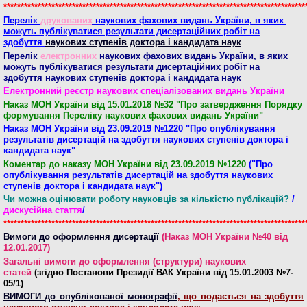
****************************************************************************************
Перелік
друкованих
наукових фахових видань України,
в яких
можуть публікуватися результати дисертаційних робіт
на
здобуття
наукових ступенів доктора і кандидата наук
Перелік
електронних
наукових фахових видань України,
в яких
можуть публікуватися результати дисертаційних робіт
на
здобуття
наукових ступенів доктора і кандидата наук
Електронний реєстр наукових спеціалізованих видань України
Наказ МОН України від 15.01.2018 №32 "
Про затвердження Порядку
формування Переліку наукових фахових видань України
"
Наказ МОН України від 23.09.2019 №1220 "
Про опублікування
результатів дисертацій на здобуття наукових ступенів доктора і
кандидата наук
"
Коментар до наказу МОН України від 23.09.2019 №1220
(
"
Про
опублікування результатів дисертацій на здобуття наукових
ступенів доктора і кандидата наук
"
)
Чи можна оцінювати роботу науковців за кількістю публікацій?
/
дискусійна стаття
/
****************************************************************************************
Вимоги до оформлення дисертації
(Наказ МОН України №40 від
12.01.2017)
Загальні вимоги до оформлення (структури) наукових
статей
(згідно Постанови Президії ВАК України від 15.01.2003 №7-
05/1)
ВИМОГИ
до опублікованої монографії
, що подається на здобуття