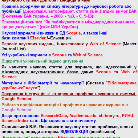
наукового ступеня доктора і кандидата наук
Правила оформлення списку літератури до наукової роботи або
публікації
(дисертація, автореферат, стаття та ін.) згідно вимог ВАК
(
Бюлетень ВАК України. – 2008. - №3. - С. 9-13)
Презентації-тренінги "Як публікуватися в міжднародних виданнях,
що рецензуються" (сайт МОН України)
Наукові журнали й книжки в БД
Scopus
,
а також інші
бази компанії
Elsevier
/«Ельзевір»/
Перелік наукових видань, індексованих у
Web of Science
(Master
Journal List)
Усі українські журнали в
Scopus
та
Web of Science
Відкритий український індекс цитування
Як написати наукову статтю для журнала, що індексований у
міжнародних наукометричних базах даних
Scopus
та
Web of
Science
Матеріали з бібліометрії та наукометрії
(
Система "
Бібліометрика
української науки
"
)
Покрокова інструкція зі створення профілю науковця в системі
Google Scholar
Робота з профілями авторів і профілями наукових журналів в
Google Scholar
Дещо про головне:
ResearchGate
,
Academia.edu
,
eLibrary.ru
,
РИНЦ
,
Science Index
та ін. Що корисно знати вченому
Скопинський В.М. Як написати наукову статтю: проблеми, шляхи
вирішення, поради авторам.
ВІДЕОЛЕКЦІЯ
(російською)
Рекомендації видавництва
Elsevier
з підготовки статті для