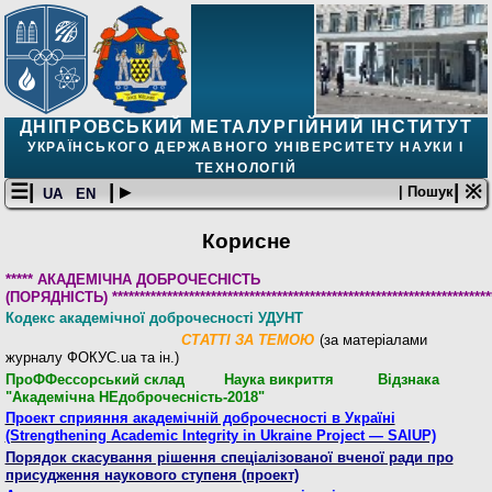
ДНІПРОВСЬКИЙ МЕТАЛУРГІЙНИЙ ІНСТИТУТ
УКРАЇНСЬКОГО ДЕРЖАВНОГО УНІВЕРСИТЕТУ НАУКИ І
ТЕХНОЛОГІЙ
☰|
| ▸
| ※
| Пошук
UA
EN
Корисне
***** АКАДЕМІЧНА ДОБРОЧЕСНІСТЬ
(ПОРЯДНІСТЬ)
*********************************************************************
Кодекс академічної доброчесності УДУНТ
СТАТТІ ЗА ТЕМОЮ
(за матеріалами
журналу ФОКУС.ua та ін.)
ПроФФессорський склад
Наука викриття
Відзнака
"Академічна НЕдоброчесність-2018"
Проект сприяння академічній доброчесності в Україні
(Strengthening Academic Integrity in Ukraine Project — SAIUP)
Порядок скасування рішення спеціалізованої вченої ради про
присудження наукового ступеня (проект)