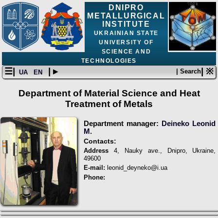
DNIPRO
METALLURGICAL
INSTITUTE
UKRAINIAN STATE
UNIVERSITY OF
SCIENCE AND
TECHNOLOGIES
☰|
| ▸
| ※
| Search
UA
EN
Department of Material Science and Heat
Treatment of Metals
Department manager:
Deineko Leonid
M.
Contacts:
Address
4, Nauky ave., Dnipro, Ukraine,
49600
E-mail:
leonid_deyneko@i.ua
Phone: