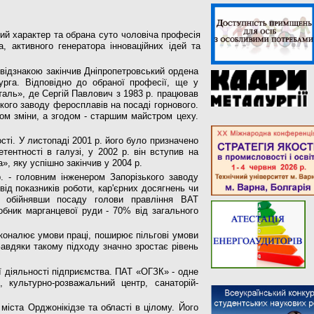
ий характер та обрана суто чоловіча профе­сія
, активного генератора інноваційних ідей та
 відзнакою закінчив Дніпро­петровський ордена
урга. Відповідно до обраної професії, ще у
таль», де Сергій Павлович з 1983 р. працював
кого заводу феросплавів на посаді горнового.
ом зміни, а згодом - старшим май­стром цеху.
ості. У листопаді 2001 р. його було призначено
ентності в галузі, у 2002 р. він вступив на
, яку успіш­но закінчив у 2004 р.
 - головним інженером Запорізького заво­ду
ід показників роботи, кар'єрних досягнень чи
, обійнявши посаду голови прав­ління ВАТ
робник марганцевої руди - 70% від загального
сконалює умови праці, поширює пільгові умови
Завдяки такому підходу значно зростає рівень
ої діяльності підприємства. ПАТ «ОГЗК» - одне
, культурно-розважальний центр, санаторій-
міста Орджонікідзе та області в цілому. Його