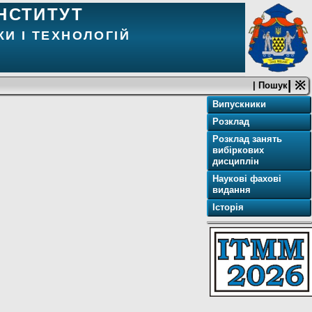
НСТИТУТ
И І ТЕХНОЛОГІЙ
| ※
| Пошук
Випускники
Розклад
Розклад занять
вибіркових
дисциплін
Наукові фахові
видання
Історія