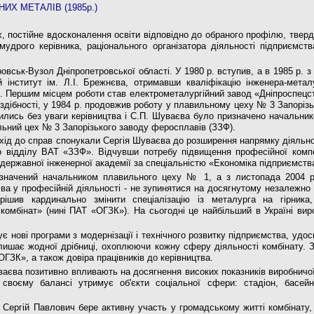
ИХ МЕТАЛІВ (1985р.)
х, постійне вдосконалення освіти від­повідно до обраного профілю, тверд
рого керівника, раціонального організато­ра діяльності підприємства
вськ-Вузол Дніпропетровської області. У 1980 р. вступив, а в 1985 р. з
 інститут ім. Л.І. Брежнєва, отримав­ши кваліфікацію інженера-метал
ть. Першим місцем роботи став електрометалургійний завод «Дніпроспецс
здібності, у 1984 р. продовжив роботу у плавильному цеху № 3 Запо­різь
лись без уваги керівництва і С.П. Шуваєва було призна­чено начальник
ильний цех № 3 Запорізького заводу фероспла­вів (ЗЗФ).
ід­хід до справ спонукали Сергія Шуваєва до розши­рення напрямку діяльн
 відділу ВАТ «ЗЗФ». Відчувши потребу підвищення професійної компет
державної інженерної академії за спеціальністю «Економіка підприємства»
наче­ний начальником плавильного цеху № 1, а з листопа­да 2004 р.
а у професійній діяльності - не зупинятися на досяг­нутому незалежно в
рішив кардинально змінити спеціалізацію із ме­талурга на гірника
 комбінат» (нині ПАТ «ОГЗК»). На сьогодні це найбільший в Україні ви
є нові програми з модернізації і технічного розвитку підприємства, удо
залишає жодної дрібниці, охоплюючи кожну сферу діяльності комбінату. 
ОГЗК», а також довіра працівників до керівництва.
ува­єва позитивно впливають на досягнення високих показників виробнич
 своєму балансі утримує об'єкти соціальної сфери: стадіон, басейн
 Сергій Павлович бере активну участь у громадсько­му житті комбінату, 