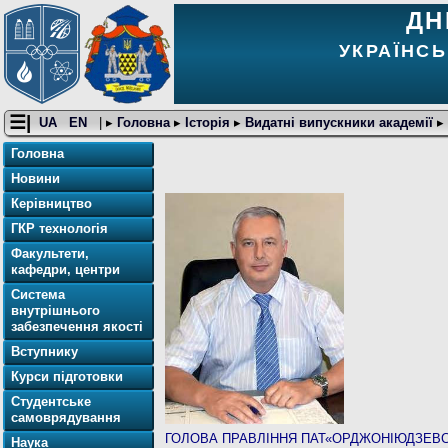
ДН
УКРАЇНСЬ
☰|
UA
EN
| ▸
Головна
▸
Історія
▸
Видатні випускники академії
▸
Головна
Новини
Керівництво
ГКР технологія
Факультети,
кафедри, центри
Система
внутрішнього
забезпечення якості
Вступнику
Курси підготовки
Студентське
самоврядування
ГОЛОВА ПРАВЛІННЯ ПАТ«ОРДЖОНІЮДЗЕВС
Наука