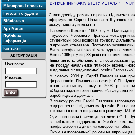
ВИПУСКНИК ФАКУЛЬТЕТУ МЕТАЛУРГІЇ ЧОРН
Міжнародні проекти
Іноземні студенти
Сплав досвіду роботи на різних підприєм­ства
сформували Сергія Павловича Шуваєва як муд
Бібліотека
розсудливого дипломата.
Арт-Метал
Народився 9 жовтня 1962 р. у м. Нижньодніпро
Трудового Червоного Прапора металургійний
Публічна
студентські роки розпо­чав трудову діяльніс
інформація
підручним ста­левара. Поступово розвиваючи 
Контакти
Високопрофесійні якості металурга не залиши
Вже в 1995 р. у віці 33 років він очолив плав
АВТОРИЗАЦІЯ
Ініціативність, обізнаність та новаторський п
User name
на посаду начальника планово- економічного
відділення післядипломної освіти Запорізької 
У лютому 2004 р. Сергій Павлович був приз
Password
феросплавів. Принципова позиція С.П. Шуваєв
рівня авторитету. Тому в 2006 р. він ви
«Орджонікідзевський гірничо-збагачу­вальний
виробництва в державі.
З початку роботи Сергій Павлович запроваджу
оздоровлення і відпочинку гірників. Він не 
технологічного та соціально­го розвитку ПАТ «
Сумлінна праця і високі ділові якості С.П. Ш
з небагатьох підприємств Украї­ни, яке на
профілакторій та дитячий оздо­ровчий табір.
Окрім безпосередньої роботи на виробництві,