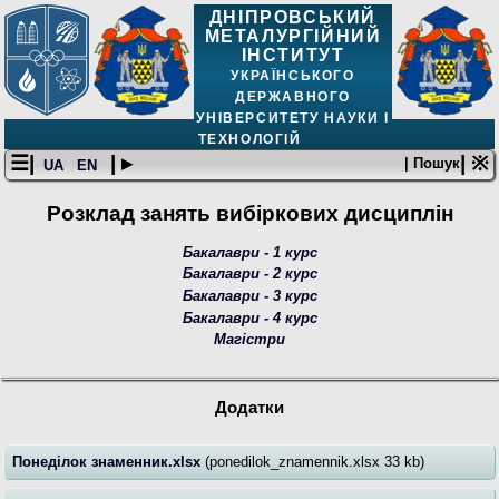
ДНІПРОВСЬКИЙ
МЕТАЛУРГІЙНИЙ
ІНСТИТУТ
УКРАЇНСЬКОГО
ДЕРЖАВНОГО
УНІВЕРСИТЕТУ НАУКИ І
ТЕХНОЛОГІЙ
☰|
| ▸
| ※
| Пошук
UA
EN
Розклад занять вибіркових дисциплін
Бакалаври - 1 курс
Бакалаври - 2 курс
Бакалаври - 3 курс
Бакалаври - 4 курс
Магістри
Додатки
Понеділок знаменник.xlsx
(ponedilok_znamennik.xlsx 33 kb)