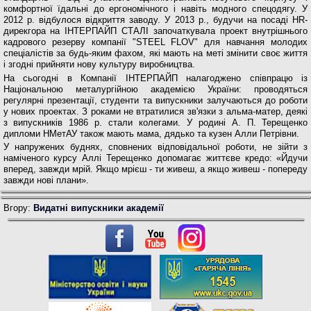
комфортної їдаль­ні до ергономічного і навіть модного спецодягу. У
2012 р. відбулося відкриття заводу. У 2013 р., будучи на посаді HR-
дирекгора на ІНТЕРПАЙП СТАЛІ започат­кувала проект внутрішнього
кадрового резерву ком­панії "STEEL FLOV" для навчання молодих
спеціаліс­тів за будь-яким фахом, які мають на меті змінити своє життя
і згодні прийняти нову культуру виробництва.
На сьогодні в Компанії ІНТЕРПАЙП налагоджено співпрацю із
Національною металургійною акаде­мією України: проводяться
регулярні презентації, студенти та випускники залучаються до роботи
у но­вих проектах. З роками не втратилися зв'язки з аль­ма-матер, деякі
з випускників 1986 р. стали колега­ми. У родині А. П. Терещенко
дипломи НМетАУ також мають мама, дядько та кузен Алли Петрівни.
У напружених буднях, сповнених відповідальної роботи, не зійти з
наміченого курсу Аллі Терещенко допомагає життєве кредо: «Йдучи
вперед, завжди мрій. Якщо мрієш - ти живеш, а якщо живеш - попе­реду
завжди нові плани».
Вгору:
Видатні випускники академії