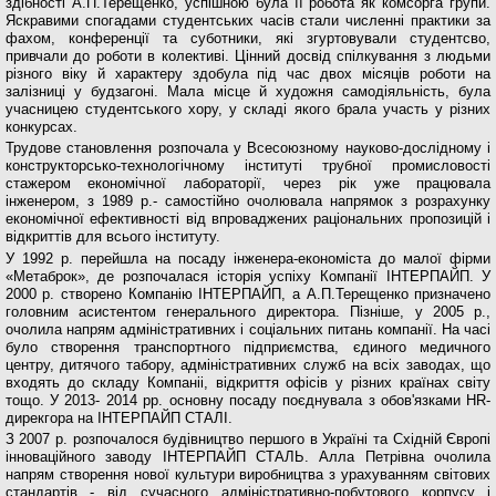
здібності А.П.Терещенко, успішною була її робота як комсорга групи.
Яскравими спогадами студентських часів стали численні практики за
фахом, конференції та суботники, які згуртовували студентсво,
привчали до роботи в колективі. Цінний досвід спілкування з людьми
різного віку й характеру здобула під час двох місяців роботи на
залізниці у будзагоні. Мала місце й художня самодіяльність, була
учасницею студентсько­го хору, у складі якого брала участь у різних
конкурсах.
Трудове становлення розпочала у Всесоюзному науково-дослідному і
конструкторсько-технологіч­ному інституті трубної промисловості
стажером економічної лабораторії, через рік уже працюва­ла
інженером, з 1989 р.- самостійно очолювала напрямок з розрахунку
економічної ефективності від впроваджених раціональних пропозицій і
від­криттів для всього інституту.
У 1992 р. перейшла на посаду інженера-економіста до малої фірми
«Метаброк», де розпочалася іс­торія успіху Компанії ІНТЕРПАЙП. У
2000 р. створено Компанію ІНТЕРПАЙП, а А.П.Терещенко призначе­но
головним асистентом генерального директора. Пізніше, у 2005 р.,
очолила напрям адміністративних і соціальних питань компанії. На часі
було створен­ня транспортного підприємства, єдиного медично­го
центру, дитячого табору, адміністративних служб на всіх заводах, що
входять до складу Компаніі, відкриття офісів у різних країнах світу
тощо. У 2013- 2014 рр. основну посаду поєднувала з обов'язками HR-
дирекгора на ІНТЕРПАЙП СТАЛІ.
З 2007 р. розпочалося будівництво першо­го в Україні та Східній Європі
інноваційного заводу ІНТЕРПАЙП СТАЛЬ. Алла Петрівна очолила
напрям створення нової культури виробництва з ураху­ванням світових
стандартів - від сучасного адмі­ністративно-побутового корпусу і