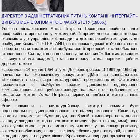
ДИРЕКТОР 3 АДМІНІСТРАТИВНИХ ПИТАНЬ КОМПАНІЇ «ІНТЕРПАЙП»
ВИПУСКНИЦЯ ЕКОНОМІЧНОЮ ФАКУЛЬТЕТУ (1986р.)
У
спішна жінка-керівник Алла Петрівна Терещенко пройшла шлях
професійного зростання у металургійній промисловості від інженера-
економіста до управлінської посади та доклала особистих зусиль до
розбудови Компанії ІНТЕРПАЙП, нині широко відо­мої в Україні та світі.
Поряд із розвитком компанії відбувалося її професійне та особистісне
становлен­ня. Сьогодні вона впевнено ділиться своїм багатим досвідом
із випускниками академії, яка свого часу стала першим щаблем
дорослого життя.
Народилася 14 липня 1964 р. у м. Дніпропет­ровськ. З 1981 до 1986 рр.
навчалася на економіч­ному факультеті ДМетІ за спеціальністю
«Економіка і організація металургійної промисловості». Остаточ­но
визначитися із майбутнім фахом допомогло від­відування
Нижньодніпровського трубного заводу: на власні очі побачивши, як
плавиться метал, Алла Петрівна вирішила пов'язати життя з цією
сферою.
Роки навчання в металургійному інституті нав­чили бути
відповідальною, дисциплінованою та ці­леспрямованою. Саме тут,
завдяки людям, які були поруч, особливій атмосфері навчального
закладу, завданням, що перед нею ставились (часто складни­ми), вона
чітко усвідомила, що не можна зупинятися у власному розвитку,
зокрема особистому, а ще - не існує безвихідних ситуацій, а нові і
складні задачі - це дуже цікаво. Враховуючи природні організаторські