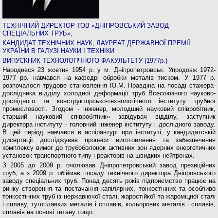
ТЕХНІЧНИЙ ДИРЕКТОР ТОВ «ДНІПРОВСЬКИЙ ЗАВОД
СПЕЦІАЛЬНИХ ТРУБ»,
КАНДИДАТ ТЕХНІЧНИХ НАУК, ЛАУРЕАТ ДЕРЖАВНОЇ ПРЕМІЇ
УКРАЇНИ В ГАЛУЗІ НАУКИ І ТЕХНІКИ
ВИПУСКНИК ТЕХНОЛОПЧНОГО ФАКУЛЬТЕТУ (1977р.)
Народився 23 жовтня 1954 р. у м. Дніпропет­ровськ. Упродовж 1972-
1977 рр. навчався на кафед­рі обробки металів тиском. У 1977 р.
розпочалося трудове становлення Ю.М. Правдіна на посаді стажера-
дослідника відділу холодної деформації труб Всесоюзного науково-
дослідного та конструктор­сько-технологічного інституту трубної
промисло­вості. Згодом - інженер, молодший науковий спів­робітник,
старший науковий співробітник» завідувач відділу, заступник
директора інституту - головний інженер інституту і дослідного заводу.
В цей період навчався в аспірантурі при інституті, у кандидат­ській
дисертації досліджував процеси виготовлення та забезпечення
комплексу вимог до трубоболонок активних зон ядерних енергетич­них
установок транспортного типу і реакто­рів на швидких нейтронах.
З 2005 до 2009 р. очолював Дніпропет­ровський завод презиційних
труб, а з 2009 р. обіймає посаду технічного директора Дніп­ровського
заводу спеціальних труб. Понад десять років підприємство працює на
ринку створення та постачання капілярних, тонко­стінних та особливо
тонкостінних труб із не­ржавіючої сталі, жаростійкої та жароміцної сталі
і сплаву, тугоплавких металів і сплавів, кольорових металів і сплавів,
сплавів на основі титану тощо.