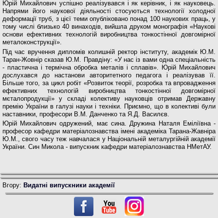
Юрій Михайлович успішно реалізувався і як керівник, і як науковець.
Напрями його наукової діяльності стосуються технології холодної
деформації труб, з цієї теми опуб­ліковано понад 100 наукових праць, у
тому числі близько 40 винаходів, вийшла друком монографія «Наукові
основи ефективних технологій виробництва тонкостінної довгомірної
металокон­струкції».
Під час вручення дипломів колишній ректор інсти­туту, академік Ю.М.
Таран-Жовнір сказав Ю.М. Правдіну: «У нас із вами одна спеціальність
- пластична і термічна обробка металів і сплавів». Юрій Михайло­вич
дослухався до настанови авторитетного педаго­га і реалізував її.
Більше того, за цикл робіт «Розви­ток теорії, розробка та впровадження
ефективних технологій виробництва тонкостінної довгомірної
мєталопродукції» у складі колективу науковців отри­мав Державну
премію України в галузі науки і техніки. Приємно, що в колективі були
наставники, професо­ри В.М. Данченко та Я.Д. Василєв.
Юрій Михайлович одружений, має сина. Дружи­на Наталя Еміліївна -
професор кафедри матеріало­знавства імені академіка Тарана-Жавніра
Ю.М., сво­го часу теж навчалася у Національній металургійній академії
України. Син Микола - випускник кафедри матеріалознавства НМетАУ.
Вгору:
Видатні випускники академії