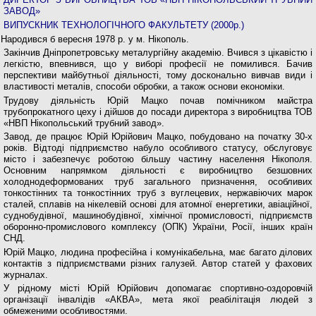
ЗАВОД»
ВИПУСКНИК ТЕХНОЛОГІЧНОГО ФАКУЛЬТЕТУ (2000р.)
Народився б вересня 1978 р. у м. Нікополь.
Закінчив Дніпропетровську металургійну академію. Вчився з цікавістю і
легкістю, впевнився, що у виборі професії не по­милився. Бачив
перспективи майбутньої діяльності, тому досконально вивчав види і
власти­вості металів, способи обробки, а також основи еко­номіки.
Трудову діяльність Юрій Мацко почав помічни­ком майстра
трубопрокатного цеху і дійшов до по­сади директора з виробництва ТОВ
«НВП Нікополь­ський трубний завод».
Завод, де працює Юрій Юрійович Мацко, побу­довано на початку 30-х
років. Відтоді підприємство набуло особливого статусу, обслуговує
місто і за­безпечує роботою більшу частину населення Ні­кополя.
Основним напрямком діяльності є вироб­ництво безшовних
холоднодеформованих труб загального призначення, особливих
тонкостінних та тонкостінних труб з вуглецевих, нержавіючих ма­рок
сталей, сплавів на нікелевій основі для атомної енергетики, авіаційної,
суднобудівної, машинобу­дівної, хімічної промисловості, підприємств
обо­ронно-промислового комплексу (ОПК) України, Ро­сії, інших країн
СНД.
Юрій Мацко, людина професійна і комунікабель­на, має багато ділових
контактів з підприємствами різних галузей. Автор статей у фахових
журналах.
У рідному місті Юрій Юрійович допомагає спор­тивно-оздоровчій
організації інвалідів «АКВА», мета якої реабілітація людей з
обмеженими особливо­стями.