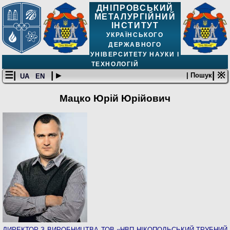
ДНІПРОВСЬКИЙ
МЕТАЛУРГІЙНИЙ
ІНСТИТУТ
УКРАЇНСЬКОГО
ДЕРЖАВНОГО
УНІВЕРСИТЕТУ НАУКИ І
ТЕХНОЛОГІЙ
☰|
| ▸
| ※
| Пошук
UA
EN
Мацко Юрій Юрійович
ДИРЕКТОР З ВИРОБНИЦТВА ТОВ «НВП НІКОПОЛЬСЬКИЙ ТРУБНИЙ