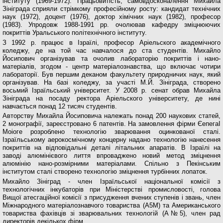
інститу­ту (1969-1972). Працьовитість, самовдосконалення Михайла
Зініграда сприяли стрімкому професійному росту: кандидат технічних
наук (1972), доцент (1976), доктор хімічних наук (1982), професор
(1983). Упро­довж 1988-1991 рр. очолював кафедру зміцнюючих
покриттів Уральського політехнічного інституту.
З 1992 р. працює в Ізраїлі, професор Аріельского академічного
коледжу, де на той час навчалося до ста студентів. Михайло
Йосипович організував та очолив лабораторію покриттів і нано-
матеріалів, згодом - центр матеріалознавства, що включає чо­тири
лабораторії. Був першим деканом факультету природничих наук, який
організував. На базі коле­джу, за участі М.Й. Зініграда, створено
восьмий Із­раїльський університет. У 2008 р. сенат обрав Ми­хайла
Зініграда на посаду ректора Аріельского університету, де нині
навчається понад 12 тисяч студентів.
Авторству Михайла Йосиповича належать по­над 200 наукових статей,
2 монографії, зареєстро­вано 6 патентів. На замовлення фірми ЄепегаІ
Моіоге розроблено технологію зварювання оцин­кованої сталі.
Ізраїльському аерокосмічному кон­церну надано технологію нанесення
покриттів на відповідальні деталі літальних апаратів. В Ізраїлі на
заводі алюмінієвого лиття впроваджено новий метод зміцнення
алюмінію нано-розмірними ма­теріалами. Спільно з Пекінським
інститутом ста­лі створено технологію зміцнення турбінних ло­паток.
Михайло Зініград - член Ізраїльської національ­ної комісії з
технологічних інкубаторів при Міністер­стві промисловості, голова
Вищої атесгаційної ко­місії з присудження вчених ступенів і звань, член
Міжнародного матеріалознавчого товариства (А5М) та Американського
товариства фахівців зі зварю­вальних технологій (А№5), член рад
директорів де­кількох фірм.