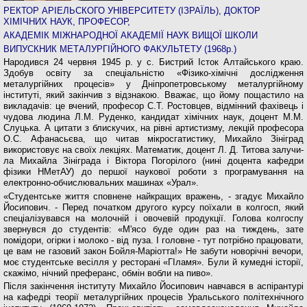
РЕКТОР АРІЕЛЬСКОГО УНІВЕРСИТЕТУ (ІЗРАЇЛЬ), ДОКТОР
ХІМІЧНИХ НАУК, ПРОФЕСОР,
АКАДЕМІК МІЖНАРОДНОЇ АКАДЕМІЇ НАУК ВИЩОЇ ШКОЛИ
ВИПУСКНИК МЕТАЛУРГІЙНОГО ФАКУЛЬТЕТУ (1968р.)
Народився 24 червня 1945 р. у с. Бистрий Істок Алтайського краю.
Здобув освіту за спеціаль­ністю «Фізико-хімічні дослідження
металургійних процесів» у Дніпропетровському металургійно­му
інституті, який закінчив з відзнакою. Вважає, що йому пощастило на
викладачів: це вчений, профе­сор С.Т. Ростовцев, відмінний фахівець і
чудова лю­дина Л.М. Руденко, кандидат хімічних наук, доцент М.М.
Слуцька. А цитати з блискучих, на рівні артис­тизму, лекцій професора
О.С. Афанасьєва, що читав мікросгатистику, Михайло Зініград
використовує на своїх лекціях. Математик, доцент Л. Д. Титова залучи­
ла Михайла Зініграда і Віктора Погорілого (нині до­цента кафедри
фізики НМетАУ) до першої наукової роботи з програмування на
електронно-обчислю­вальних машинах «Урал».
«Студентське життя сповнене найкращих вра­жень, - згадує Михайло
Йосипович. - Перед почат­ком другого курсу поїхали в колгосп, який
спеціа­лізувався на молочній і овочевій продукції. Голова колгоспу
звернувся до студентів: «М'ясо буде один раз на тиждень, зате
помідори, огірки і молоко - від пуза. І головне - тут потрібно працювати,
це вам не газовий закон Бойля-Маріотта!» Не забути новоріч­ні вечори,
моє студентське весілля у ресторані «ГІламя». Були й кумедні історії,
скажімо, нічний префе­ранс, обмін вобли на пиво».
Після закінчення інституту Михайло Йосипович навчався в аспірантурі
на кафедрі теорії металур­гійних процесів Уральського політехнічного