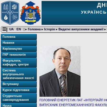
ДН
УКРАЇНСЬ
☰|
UA
EN
| ▸
Головна
▸
Історія
▸
Видатні випускники академії
▸
Головна
Новини
Керівництво
ГКР технологія
Факультети,
кафедри, центри
Система
внутрішнього
забезпечення якості
Вступнику
Курси підготовки
Студентське
самоврядування
ГОЛОВНИЙ ЕНЕРГЕТИК ПАТ «ІНТЕРПАЙП 
ВИПУСКНИК ЕНЕРГОМЕХАНІЧНОГО ФАКУЛЬТ
Наука