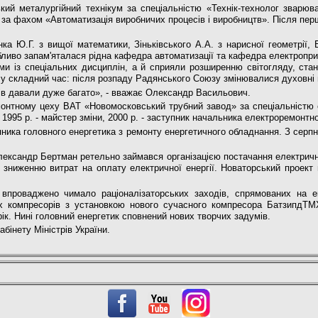
ий металургійний технікум за спеціальністю «Технік-технолог зварюв
 за фахом «Автоматизація виробничих про­цесів і виробництв». Після пе
­ка Ю.Г. з вищої математики, Зіньківського А.А. з нарисної геометрії, 
ливо запам'яталася рідна кафедра авто­матизації та кафедра електропри
ми із спеціальних дисциплін, а й сприяли розширенню світогляду, ста
я у складний час: після розпаду Радянського Сою­зу змінювалися духовні 
ків давали дуже багато», - вважає Олександр Васильович.
онтному цеху ВАТ «Новомосковський трубний завод» за спеціальністю 
3 1995 р. - майстер зміни, 2000 р. - заступник началь­ника електроремонтн
пника головного енерге­тика з ремонту енергетичного об
ладнання. З серпн
лександр Бертман ретельно займався організа­цією постачання електрично
і зниженню витрат на оплату електричної енергії. Новаторський проект 
впроваджено чимало раціоналізаторських заходів, спрямованих на ек
их компресорів з установкою нового сучасного компресора БатзипдТМХ
рік. Нині головний енергетик сповне­ний нових творчих задумів.
бінету Міністрів України.