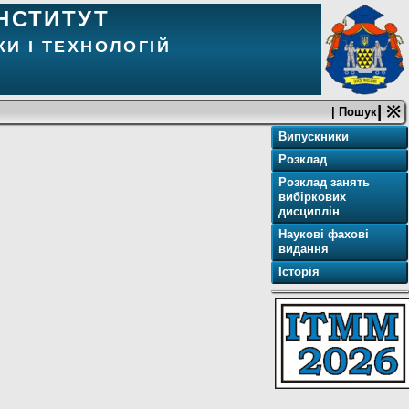
НСТИТУТ
И І ТЕХНОЛОГІЙ
| ※
| Пошук
Випускники
Розклад
Розклад занять
вибіркових
дисциплін
Наукові фахові
видання
Історія