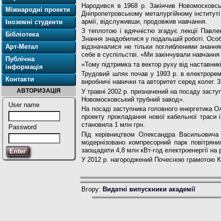
Народився в 1968 р. Закінчив Новомосковськ
Міжнародні проекти
Дніпропетровському металургійному інституті
армії, відслуживши, про­довжив навчання.
Іноземні студенти
З теплотою і вдячністю згадує лекції Павлен
Бібліотека
Знання знадобилися у подальшій ро­боті. Особ
Арт-Метал
відзначалися не тільки поглибленими знання
себе в суспільстві. «Ми закін­чували навчанн
Публічна
«Тому підтримка та вектор руху від наставни
інформація
Трудовий шлях почав у 1993 р. в електрорем
Контакти
виробничі навички та автори­тет серед колег. 
АВТОРИЗАЦІЯ
У травні 2002 р. призначений на по­саду засту
Новомосковський трубний завод».
User name
На посаді заступника головного енергетика О
проекту прокладання но­вої кабельної траси 
становила 1 млн грн.
Password
Під керівництвом Олександра Васильовича 
модернізовано компресорний парк повіт­рян
заощадити 4,8 млн кВт-год елек­троенергії на 
У 2012 р. нагороджений Почесною грамотою Ка­
Вгору:
Видатні випускники академії