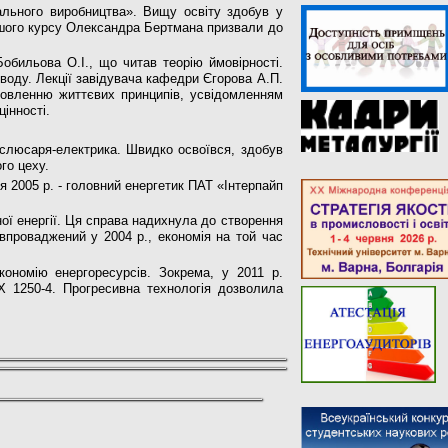
ального виробництва». Вищу осві­ту здобув у
ршого курсу Олександ­ра Бертмана призвали до
Бобильова О.І., що читав теорію ймовірності.
воду. Лекції завіду­вача кафедри Єгорова А.П.
новленню життєвих принципів, усвідомлен­ням
цінності.
слюсаря-електрика. Швидко освоївся, здо­був
ого цеху.
я 2005 р. - головний енергетик ПАТ «Інтерпайп
ї енергії. Ця справа на­дихнула до створення
впро­ваджений у 2004 р., економія на той час
ономію енергоресурсів. Зокрема, у 2011 р.
 1250-4. Прогресивна тех­нологія дозволила