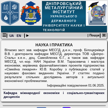
ДНІПРОВСЬКИЙ
МЕТАЛУРГІЙНИЙ
ІНСТИТУТ
УКРАЇНСЬКОГО
ДЕРЖАВНОГО
УНІВЕРСИТЕТУ НАУКИ І
ТЕХНОЛОГІЙ
☰|
| ▸
| ※
| Пошук
UA
EN
НАУКА І ПРАКТИКА
Вітаємо заст. зав. кафедри МЕСГД, д.е.н., проф. Білоцерківця
В.В. і докторанта кафедри МЕСГД, директора ТОВ «Дніпро-
Сталь» к.е.н., доц. Самойленка Є.Г., а також зав. кафедри
МЕСГД, чл.-кор. НАН України В.М. Тарасевича і магістра
економіки, керівника франчайзингових проектів підприємства
«Сімейна пекарня» Ю.В. Коробку з публікацією статей у
наукових фахових виданнях України. У статтях подано
результати спільних досліджень авторів з актуальної
економічної проблематики.
Інформаційні повідомлення
01.06.2025.
Кафедра міжнародної економіки і соціально-гуманітарних
дисциплін