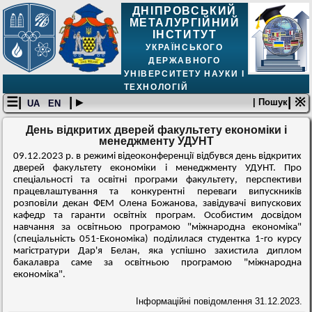
ДНІПРОВСЬКИЙ
МЕТАЛУРГІЙНИЙ
ІНСТИТУТ
УКРАЇНСЬКОГО
ДЕРЖАВНОГО
УНІВЕРСИТЕТУ НАУКИ І
ТЕХНОЛОГІЙ
☰|
| ▸
| ※
| Пошук
UA
EN
День відкритих дверей факультету економіки і
менеджменту УДУНТ
09.12.2023 р. в режимі відеоконференції відбувся день відкритих
дверей факультету економіки і менеджменту УДУНТ. Про
спеціальності та освітні програми факультету, перспективи
працевлаштування та конкурентні переваги випускників
розповіли декан ФЕМ Олена Божанова, завідувачі випускових
кафедр та гаранти освітніх програм. Особистим досвідом
навчання за освітньою програмою "міжнародна економіка"
(спеціальність 051-Економіка) поділилася студентка 1-го курсу
магістратури Дар'я Белан, яка успішно захистила диплом
бакалавра саме за освітньою програмою
"міжнародна
економіка".
Інформаційні повідомлення
31.12.2023.