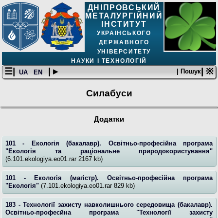
ДНІПРОВСЬКИЙ
МЕТАЛУРГІЙНИЙ
ІНСТИТУТ
УКРАЇНСЬКОГО
ДЕРЖАВНОГО
УНІВЕРСИТЕТУ
НАУКИ І ТЕХНОЛОГІЙ
☰|
| ▸
| ※
| Пошук
UA
EN
Силабуси
Додатки
101 - Екологія (бакалавр). Освітньо-професійна програма
"Екологія та раціональне природокористування"
(6.101.ekologiya.eo01.rar 2167 kb)
101 - Екологія (магістр). Освітньо-професійна програма
"Екологія"
(7.101.ekologiya.eo01.rar 829 kb)
183 - Технології захисту навколишнього середовища (бакалавр).
Освітньо-професйнa програма "Технології захисту