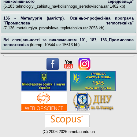
навколишнього середовища"
(6.183.tehnologiyi_zahistu_navkolishnogo_seredovischa.rar 1402 kb)
136 - Металургія (магістр). Освіньо-професійна програма
"Промислова теплотехніка"
(7.136_metalurgiya_promislova_teplotehnika.rar 2053 kb)
Всі спеціальності за виключенням 101, 183, 136_Промислова
теплотехніка
(ktemp_10544.rar 15613 kb)
(C) 2006-2026 nmetau.edu.ua