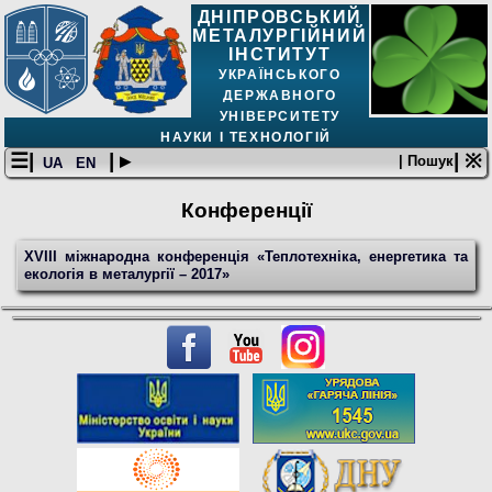
ДНІПРОВСЬКИЙ
МЕТАЛУРГІЙНИЙ
ІНСТИТУТ
УКРАЇНСЬКОГО
ДЕРЖАВНОГО
УНІВЕРСИТЕТУ
НАУКИ І ТЕХНОЛОГІЙ
☰|
| ▸
| ※
| Пошук
UA
EN
Конференції
XVIII міжнародна конференція «Теплотехніка, енергетика та
екологія в металургії – 2017»