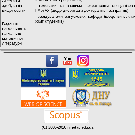
Атестація
здобувачів
- головами та вченими секретарями спеціалізов
вищої освіти
НМетАУ (щодо дисертацій докторантів і аспірантів);
- завідувачами випускових кафедр (щодо випускних
робіт студентів).
Видання
навчальної та
навчально-
методичної
літератури
(C) 2006-2026 nmetau.edu.ua