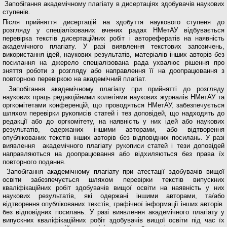
Запобігання академічному плагіату в дисертаціях здобувачів наукових
ступенів.
Після прийняття дисертацій на здобуття наукового ступеня до
розгляду у спеціалізованих вчених радах НМетАУ відбувається
перевірка текстів дисертаційних робіт і авторефератів на наявність
академічного плагіату. У разі виявлення текстових запозичень,
використання ідей, наукових результатів, матеріалів інших авторів без
посилання на джерело спеціалізована рада ухвалює рішення про
зняття роботи з розгляду або направлення її на доопрацювання з
повторною перевіркою на академічний плагіат.
Запобігання академічному плагіату при прийнятті до розгляду
наукових праць редакційними колегіями наукових журналів НМетАУ та
оргкомітетами конференцій, що проводяться НМетАУ, забезпечується
шляхом перевірки рукописів статей і тез доповідей, що надходять до
редакції або до оргкомітету, на наявність у них ідей або наукових
результатів, одержаних іншими авторами, або відтворення
опублікованих текстів інших авторів без відповідних посилань. У разі
виявлення академічного плагіату рукописи статей і тези доповідей
направляються на доопрацювання або відхиляються без права їх
повторного подання.
Запобігання академічному плагіату при атестації здобувачів вищої
освіти забезпечується шляхом перевірки текстів випускних
кваліфікаційних робіт здобувачів вищої освіти на наявність у них
наукових результатів, які одержані іншими авторами, та/або
відтворення опублікованих текстів, графічної інформації інших авторів
без відповідних посилань. У разі виявлення академічного плагіату у
випускних кваліфікаційних робіт здобувачів вищої освіти під час їх