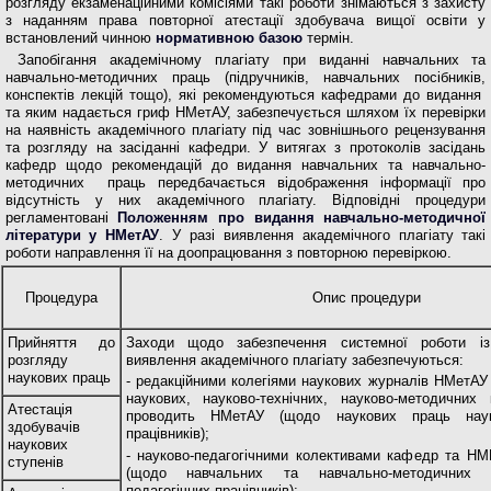
розгляду екзаменаційними комісіями такі роботи знімаються з захисту
з наданням права повторної атестації здобувача вищої освіти у
встановлений чинною
нормативною базою
термін.
Запобігання академічному плагіату при виданні навчальних та
навчально-методичних праць (підручників, навчальних посібників,
конспектів лекцій тощо), які рекомендуються кафедрами до видання
та яким надається гриф НМетАУ, забезпечується шляхом їх перевірки
на наявність академічного плагіату під час зовнішнього рецензування
та розгляду на засіданні кафедри. У витягах з протоколів засідань
кафедр щодо рекомендацій до видання навчальних та навчально-
методичних праць передбачається відображення інформації про
відсутність у них академічного плагіату. Відповідні процедури
регламентовані
Положенням про видання навчально-методичної
літератури у НМетАУ
. У разі виявлення академічного плагіату такі
роботи направлення її на доопрацювання з повторною перевіркою.
Процедура
Опис процедури
Прийняття до
Заходи щодо забезпечення системної роботи із
розгляду
виявлення академічного плагіату забезпечуються:
наукових праць
- редакційними колегіями наукових журналів НМетАУ 
наукових, науково-технічних, науково-методичних 
Атестація
проводить НМетАУ (щодо наукових праць науко
здобувачів
працівників);
наукових
- науково-педагогічними колективами кафедр та НМ
ступенів
(щодо навчальних та навчально-методичних 
педагогічних працівників);