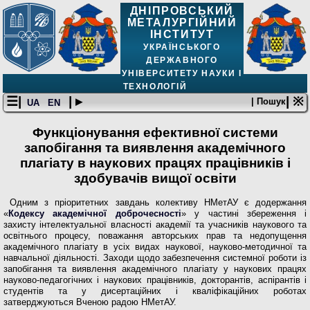
ДНІПРОВСЬКИЙ
МЕТАЛУРГІЙНИЙ
ІНСТИТУТ
УКРАЇНСЬКОГО
ДЕРЖАВНОГО
УНІВЕРСИТЕТУ НАУКИ І
ТЕХНОЛОГІЙ
☰|
| ▸
| ※
| Пошук
UA
EN
Функціонування ефективної системи
запобігання та виявлення академічного
плагіату в наукових працях працівників і
здобувачів вищої освіти
Одним з пріоритетних завдань колективу НМетАУ є додержання
«
Кодексу академічної доброчесності
» у частині збереження і
захисту інтелектуальної власності академії та учасників наукового та
освітнього процесу, поважання авторських прав та недопущення
академічного плагіату в усіх видах наукової, науково-методичної та
навчальної діяльності. Заходи щодо забезпечення системної роботи із
запобігання та виявлення академічного плагіату у наукових працях
науково-педагогічних і наукових працівників, докторантів, аспірантів і
студентів та у дисертаційних і кваліфікаційних роботах
затверджуються Вченою радою НМетАУ.