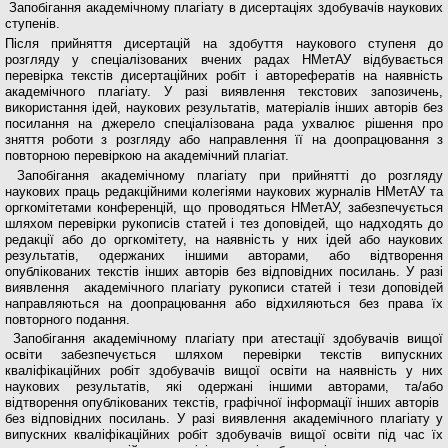
Запобігання академічному плагіату в дисертаціях здобувачів наукових
ступенів.
Після прийняття дисертацій на здобуття наукового ступеня до
розгляду у спеціалізованих вчених радах НМетАУ відбувається
перевірка текстів дисертаційних робіт і авторефератів на наявність
академічного плагіату. У разі виявлення текстових запозичень,
використання ідей, наукових результатів, матеріалів інших авторів без
посилання на джерело спеціалізована рада ухвалює рішення про
зняття роботи з розгляду або направлення її на доопрацювання з
повторною перевіркою на академічний плагіат.
Запобігання академічному плагіату при прийнятті до розгляду
наукових праць редакційними колегіями наукових журналів НМетАУ та
оргкомітетами конференцій, що проводяться НМетАУ, забезпечується
шляхом перевірки рукописів статей і тез доповідей, що надходять до
редакції або до оргкомітету, на наявність у них ідей або наукових
результатів, одержаних іншими авторами, або відтворення
опублікованих текстів інших авторів без відповідних посилань. У разі
виявлення академічного плагіату рукописи статей і тези доповідей
направляються на доопрацювання або відхиляються без права їх
повторного подання.
Запобігання академічному плагіату при атестації здобувачів вищої
освіти забезпечується шляхом перевірки текстів випускних
кваліфікаційних робіт здобувачів вищої освіти на наявність у них
наукових результатів, які одержані іншими авторами, та/або
відтворення опублікованих текстів, графічної інформації інших авторів
без відповідних посилань. У разі виявлення академічного плагіату у
випускних кваліфікаційних робіт здобувачів вищої освіти під час їх