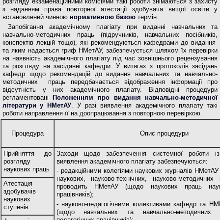
розгляду екзаменаційними комісіями такі роботи знімаються з захисту
з наданням права повторної атестації здобувача вищої освіти у
встановлений чинною
нормативною базою
термін.
Запобігання академічному плагіату при виданні навчальних та
навчально-методичних праць (підручників, навчальних посібників,
конспектів лекцій тощо), які рекомендуються кафедрами до видання
та яким надається гриф НМетАУ, забезпечується шляхом їх перевірки
на наявність академічного плагіату під час зовнішнього рецензування
та розгляду на засіданні кафедри. У витягах з протоколів засідань
кафедр щодо рекомендацій до видання навчальних та навчально-
методичних праць передбачається відображення інформації про
відсутність у них академічного плагіату. Відповідні процедури
регламентовані
Положенням про видання навчально-методичної
літератури у НМетАУ
. У разі виявлення академічного плагіату такі
роботи направлення її на доопрацювання з повторною перевіркою.
Процедура
Опис процедури
Прийняття до
Заходи щодо забезпечення системної роботи із
розгляду
виявлення академічного плагіату забезпечуються:
наукових праць
- редакційними колегіями наукових журналів НМетАУ 
наукових, науково-технічних, науково-методичних 
Атестація
проводить НМетАУ (щодо наукових праць науко
здобувачів
працівників);
наукових
- науково-педагогічними колективами кафедр та НМ
ступенів
(щодо навчальних та навчально-методичних 
педагогічних працівників);