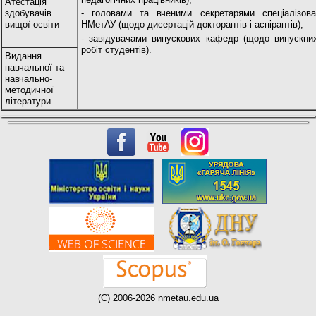
Атестація
здобувачів
- головами та вченими секретарями спеціалізов
вищої освіти
НМетАУ (щодо дисертацій докторантів і аспірантів);
- завідувачами випускових кафедр (щодо випускних
робіт студентів).
Видання
навчальної та
навчально-
методичної
літератури
(C) 2006-2026 nmetau.edu.ua