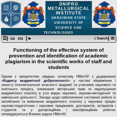
DNIPRO
METALLURGICAL
INSTITUTE
UKRAINIAN STATE
UNIVERSITY OF
SCIENCE AND
TECHNOLOGIES
☰|
| ▸
| ※
| Search
UA
EN
Functioning of the effective system of
prevention and identification of academic
plagiarism in the scientific works of staff and
students
Одним з пріоритетних завдань колективу НМетАУ є додержання
«
Кодексу академічної доброчесності
» у частині збереження і
захисту інтелектуальної власності академії та учасників наукового та
освітнього процесу, поважання авторських прав та недопущення
академічного плагіату в усіх видах наукової, науково-методичної та
навчальної діяльності. Заходи щодо забезпечення системної роботи із
запобігання та виявлення академічного плагіату у наукових працях
науково-педагогічних і наукових працівників, докторантів, аспірантів і
студентів та у дисертаційних і кваліфікаційних роботах
затверджуються Вченою радою НМетАУ.