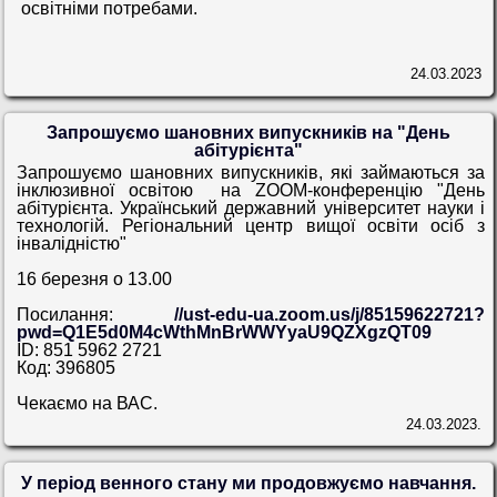
освітніми потребами.
24.03.2023
Запрошуємо шановних випускників на "День
абітурієнта"
З
апрошуємо шановних випускників, які займаються за
інклюзивної освітою на ZOOM-конференцію "День
абітурієнта. Український державний університет науки і
технологій. Регіональний центр вищої освіти осіб з
інвалідністю"
16 березня о 13.00
Посилання:
//ust-edu-ua.zoom.us/j/85159622721?
pwd=Q1E5d0M4cWthMnBrWWYyaU9QZXgzQT09
ID: 851 5962 2721
Код: 396805
Чекаємо на ВАС.
24.03.2023.
У період венного стану ми продовжуємо навчання.