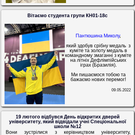
Вітаємо студента групи КН01-18с
Пантюшина Миколу
,
який здобув срібну медаль з
куміте та золоту медаль в
командному змаганні з куміте
на літніх Дефлімпійських
іграх (Бразилія).
Ми пишаємося тобою та
бажаємо нових перемог!
09.05.2022
19 лютого відбувся День відкритих дверей
університету, який відвідали учні Спеціональної
школи №12
Вони зустрілися з керівництвом університету,