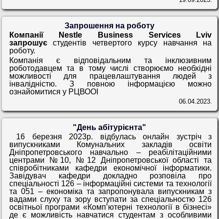
Запрошення на роботу
Компанії
Nestle
Business
Services
Lviv
запрошує
студентів четвертого курсу навчання на
роботу.
Компанія є відповідальним та інклюзивним
роботодавцем та в тому числі створюємо необхідні
можливості для працевлаштування людей з
інвалідністю. З повною інформацією можно
ознайомитися у РЦВООІ
06.04.2023.
"День абітурієнта"
16 березня 2023р. відбулась онлайн зустріч з
випускниками Комунальних закладів освіти
Дніпропетровського навчально – реабілітаційними
центрами №10, №12 Дніпропетровської області та
співробітниками кафедри економічної інформатики.
Завідувач кафедри докладно розповіла про
спеціальності 126 – інформаційні системи та технології
та 051 – економіка та запропонувала випускникам з
вадами слуху та зору вступати за спеціальностю 126
освітньої програми «Комп’ютерні технології в бізнесі»
де є можливість навчатися студентам з особливими