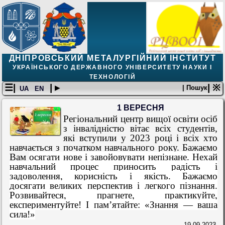
ДНІПРОВСЬКИЙ МЕТАЛУРГІЙНИЙ ІНСТИТУТ
УКРАЇНСЬКОГО ДЕРЖАВНОГО УНІВЕРСИТЕТУ НАУКИ І
ТЕХНОЛОГІЙ
☰|
| ▸
| ※
| Пошук
UA
EN
1 ВЕРЕСНЯ
Регіональний центр вищої освіти осіб
з інвалідністю вітає всіх студентів,
які вступили у 2023 році і всіх хто
навчається з початком навчального року. Бажаємо
Вам
осягати нове і завойовувати непізнане. Нехай
навчальний процес приносить радість і
задоволення, корисність і якість. Бажа
ємо
досягати
великих перспектив і легкого пізнання.
Розвивайтеся, прагнете, практикуйте,
експериментуйте!
І пам’ятайте: «
Знання — ваша
сила!
»
19.09.2023.