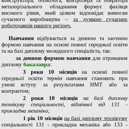
конструктора, технолога, контролера та оператора
металорізального обладнання формує фахівця
високого рівня, який цілком відповідає вимогам
сучасного виробництва –
за думкою сучасних
роботодавців нашого регіону.
Навчання
відбувається за денною та заочною
формою навчання на основі повної середньої освіти
та на базі диплому молодшого спеціаліста, так:
за денною формою навчання
для отримання
диплому
бакалавра
:
3 роки 10 місяців
на основі повної
середньої освіти термін навчання становить при
умові вступу за результатами НМТ або за
контрактом;
2 роки 10 місяців
на базі диплому
технікуму спеціальності, відмінної від 131 -
прикладна механіка;
1 рік 10 місяців
на базі диплому технікуму
спеціальності 131 - прикладна механіка або 133 -