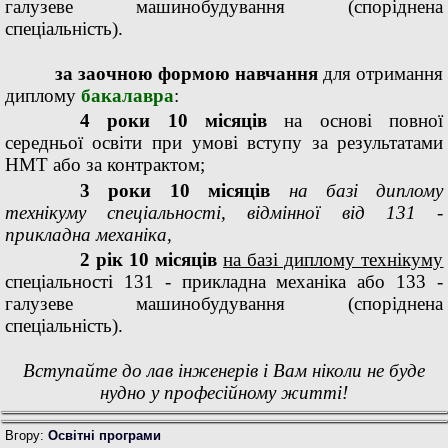
галузеве машинобудування (споріднена
спеціальність).
за заочною формою навчання
для отримання
диплому
бакалавра
:
4 роки 10 місяців
на основі повної
середньої освіти при умові вступу за результатами
НМТ або за контрактом;
3 роки 10 місяців
на базі диплому
технікуму спеціальності, відмінної від 131 -
прикладна механіка,
2 рік 10 місяців
на базі диплому технікуму
спеціальності 131 - прикладна механіка або 133 -
галузеве машинобудування (споріднена
спеціальність).
Вступайте до лав інженерів і Вам ніколи не буде
нудно у професійному житті!
Вгору:
Освітнi програми