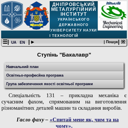
ДНІПРОВСЬКИЙ
МЕТАЛУРГІЙНИЙ
ІНСТИТУТ
УКРАЇНСЬКОГО
ДЕРЖАВНОГО
УНІВЕРСИТЕТУ НАУКИ
І ТЕХНОЛОГІЙ
☰|
| ▸
| ※
| Пошук
UA
EN
Ступінь "Бакалавр"
Навчальний план
Освітньо-професйнa програма
Група забезпечення якості освітньої програми
Спеціальність 131 – прикладна механіка є
сучасним фахом, спрямованим на виготовлення
різноманітних деталей машин та складання виробів.
Гасло фаху –
«Спитай мене як, чим та на
чому».