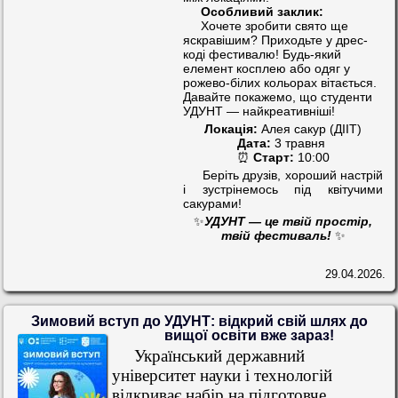
Особливий заклик:
Хочете зробити свято ще
яскравішим? Приходьте у дрес-
коді фестивалю! Будь-який
елемент косплею або одяг у
рожево-білих кольорах вітається.
Давайте покажемо, що студенти
УДУНТ — найкреативніші!
Локація:
Алея сакур (ДІІТ)
Дата:
3 травня
⏰
Старт:
10:00
Беріть друзів, хороший настрій
і зустрінемось під квітучими
сакурами!
✨
УДУНТ — це твій простір,
твій фестиваль!
✨
29.04.2026.
Зимовий вступ до УДУНТ: відкрий свій шлях до
вищої освіти вже зараз!
Український державний
університет науки і технологій
відкриває набір на підготовче