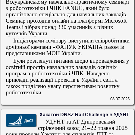
Всеукраїнському навчально-практичному семінарі
з робототехніки і ЧПК FANUC, який було
організовано спеціально для навчальних закладів.
Семінар проходив онлайн на платформі Microsoft
Teams і зібрав понад 330 учасників з різних
куточків України.
Ініціаторами семінару виступили співробітники
дочірньої кампанії «ФАНУК УКРАЇНА разом із
представниками МОН України.
Були розглянуті питання щодо впровадження у
освітній простір навчальних закладів освітніх
програм з робототехніки і ЧПК. Наведено
приклади реалізації проектів в Україні і світі а
також приділено увагу перспективам розвитку
робототехніки.
08.07.2025.
Хакатон DNSZ Rail Challenge в УДУНТ
УДУНТ та АТ Дніпровський
стрілочний завод 21–22 травня 2025
року провели Хакатон для студентів ДІІТ та