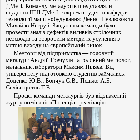
ДМетІ. Команду металургів представляли
студенти ННІ ДМетІ, зокрема студенти кафедри
технології машинобудування: Денис Шевлюков та
Михайло Негруб. Завданням команди було
провести аналіз дефектів виливків стрілочних
переводів та розробити методи їх усунення з
метою виходу на європейський ринок.
Ментори від підприємства — головний
металург Андрій Гречухін та головний метролог,
начальник лабораторії Максим Піляєв. Від
університету підготовкою студентів займались:
Доценко Ю.В., Бончук С.В., Педько А.Б.,
Селівьорстов Т.В.
Проєкт команди металургів був відзначений
журі у номінації «Потенціал реалізації»