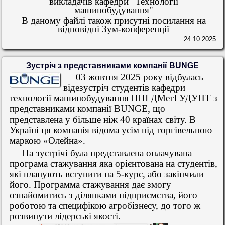
викладачів кафедри "Технології
машинобудування"
В даному файлі також присутні посилання на
відповідні Зум-конференції
24.10.2025.
Зустріч з представниками компанії BUNGE
03 жовтня 2025 року відбулась
відезустріч студентів кафедри
технології машинобудування ННІ ДМетІ УДУНТ з
представниками компанії BUNGE, що
представлена у більше ніж 40 країнах світу. В
Україні ця компанія відома усім під торгівельною
маркою «Олейна».
На зустрічі була представлена оплачувана
програма стажування яка орієнтована на студентів,
які планують вступити на 5-курс, або закінчили
його. Программа стажування дає змогу
ознайомитись з ділянками підприємства, його
роботою та специфікою агробізнесу, до того ж
розвинути лідерські якості.