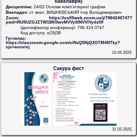
бакалаври)
Дисципліна:
24/02 Основи комп'ютерної графіки
Викладач:
ст. викл. ВИШНЕВСЬКИЙ Ігор Володимирович
Zoom:
https://us05web.zoom.us/j/7964240747?
pwd=RU5UZGJZTW1BK0wvMVVySlNVVlVydz09
Ідентифікатор конференції: 796 424 0747
Код доступу: eZ8j3B
Гуглклас:
https://classroom.google.com/c/NzQ5NjQ3OTM4NTky?
cjc=acnvinj
10.04.2025.
Сакура фест
31.03.2025.