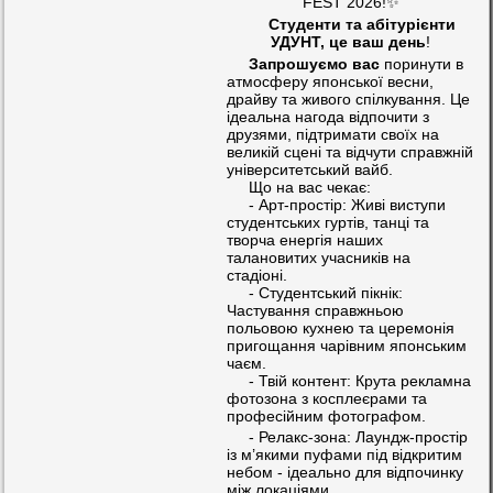
FEST 2026!✨
Студенти та абітурієнти
УДУНТ, це ваш день
!
Запрошуємо
вас
поринути в
атмосферу японської весни,
драйву та живого спілкування. Це
ідеальна нагода відпочити з
друзями, підтримати своїх на
великій сцені та відчути справжній
університетський вайб.
Що на вас чекає:
- Арт-простір: Живі виступи
студентських гуртів, танці та
творча енергія наших
талановитих учасників на
стадіоні.
- Студентський пікнік:
Частування справжньою
польовою кухнею та церемонія
пригощання чарівним японським
чаєм.
- Твій контент: Крута рекламна
фотозона з косплеєрами та
професійним фотографом.
- Релакс-зона: Лаундж-простір
із м’якими пуфами під відкритим
небом - ідеально для відпочинку
між локаціями.