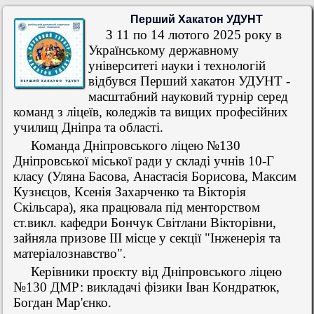
Перший Хакатон УДУНТ
З 11 по 14 лютого 2025 року в
Українському державному
університеті науки і технологій
відбувся Перший хакатон УДУНТ -
масштабний науковий турнір серед
команд з ліцеїв, коледжів та вищих професійних
училищ Дніпра та області.
Команда Дніпровського ліцею №130
Дніпровської міської ради у складі учнів 10-Г
класу (Уляна Басова, Анастасія Борисова, Максим
Кузнєцов, Ксенія Захарченко та Вікторія
Скільсара), яка працювала під менторством
ст.викл. кафедри Бончук Світлани Вікторівни,
зайняла призове ІІІ місце у секції "Інженерія та
матеріалознавство".
Керівники проєкту від Дніпровського ліцею
№130 ДМР: викладачі фізики Іван Кондратюк,
Богдан Мар'єнко.