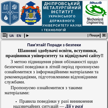
ДНІПРОВСЬКИЙ
МЕТАЛУРГІЙНИЙ
ІНСТИТУТ
УКРАЇНСЬКОГО
ДЕРЖАВНОГО
УНІВЕРСИТЕТУ НАУКИ
І ТЕХНОЛОГІЙ
☰|
| ▸
| ※
| Пошук
UA
EN
Пам'ятай! Поради з безпеки
Шановні здобувачі освіти, вступники,
працівники університету та відвідувачі сайту!!
З метою підвищення рівня обізнаності щодо
безпечної поведінки в літній період пропонуємо
ознайомитися з інформаційними матеріалами та
рекомендаціями, підготовленими відповідними
службами.
Пропонуємо ознайомитися з такими
матеріалами:
Правила поведінки у разі виникнення
надзвичайних ситуацій —
Дії у разі