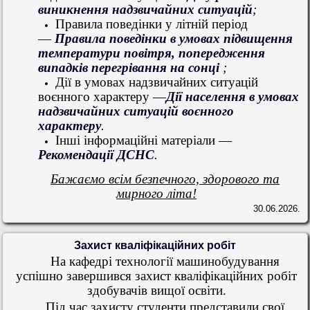
виникнення надзвичайних ситуацій
;
Правила поведінки у літній період
—
Правила поведінки в умовах підвищення
температури повітря, попередження
випадків перегрівання на сонці
;
Дії в умовах надзвичайних ситуацій
воєнного характеру —
Дії населення в умовах
надзвичайних ситуацій воєнного
характеру
.
Інші інформаційні матеріали —
Рекомендації ДСНС
.
Бажаємо всім безпечного, здорового та
мирного літа!
30.06.2026.
Захист кваліфікаційних робіт
На кафедрі технології машинобудування
успішно завершився захист кваліфікаційних робіт
здобувачів вищої освіти.
Під час захисту студенти представили свої