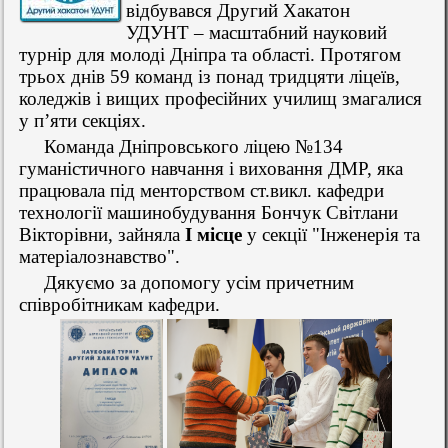
відбувався Другий Хакатон
УДУНТ – масштабний науковий
турнір для молоді Дніпра та області. Протягом
трьох днів 59 команд із понад тридцяти ліцеїв,
коледжів і вищих професійних училищ змагалися
у п’яти секціях.
Команда Дніпровського ліцею №134
гуманістичного навчання і виховання ДМР, яка
працювала під менторством ст.викл. кафедри
технології машинобудування Бончук Світлани
Вікторівни, зайняла
І місце
у секції "Інженерія та
матеріалознавство".
Дякуємо за допомогу
усім причетним
співробітникам кафедри.