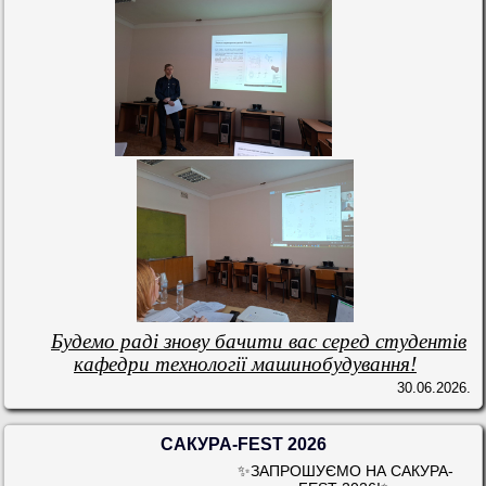
Будемо раді знову бачити вас серед студентів
кафедри технології машинобудування!
30.06.2026.
САКУРА-FEST 2026
✨ЗАПРОШУЄМО НА САКУРА-