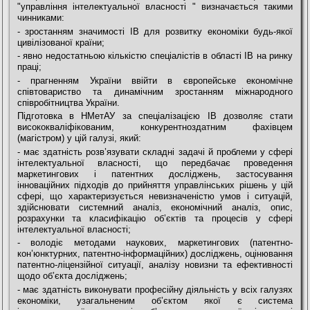
"управління інтелектуальної власності " визначається такими
чинниками:
- зростанням значимості ІВ для розвитку економіки будь-якої
цивілізованої країни;
- явно недостатньою кількістю спеціалістів в області ІВ на ринку
праці;
- прагненням України ввійти в європейське економічне
співтовариство та динамічним зростанням міжнародного
співробітництва України.
Підготовка в НМетАУ за спеціалізацією ІВ дозволяє стати
висококваліфікованим, конкурентноздатним фахівцем
(магістром) у цій галузі, який:
- має здатність розв’язувати складні задачі й проблеми у сфері
інтелектуальної власності, що передбачає проведення
маркетингових і патентних досліджень, застосування
інноваційних підходів до прийняття управлінських рішень у цій
сфері, що характеризується невизначеністю умов і ситуацій,
здійснювати системний аналіз, економічний аналіз, опис,
розрахунки та класифікацію об’єктів та процесів у сфері
інтелектуальної власності;
- володіє методами наукових, маркетингових (патентно-
кон’юнктурних, патентно-інформаційних) досліджень, оцінювання
патентно-ліцензійної ситуації, аналізу новизни та ефективності
щодо об’єкта досліджень;
- має здатність виконувати професійну діяльність у всіх галузях
економіки, узагальненим об’єктом якої є система