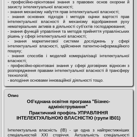
- професійно-орієнтовані знання з правових основ охорони й
захисту інтелектуальної власності;
- знання механізму набуття прав інтелектуальної власності;
- знання основних підходів і методів оцінки вартості прав
інтелектуальної власності й механізму відображення руху
нематеріальних активів в діяльності суб’єктів господарювання;
- знання функцій управління та методів прийняття управлінських
рішень у сфері інтелектуальної власності;
- знання маркетингової системи досліджень у сфері
інтелектуальної власності, здійснення патентно-інформаційного
пошуку;
- знання способів і моделей комерціалізації інтелектуальної
власності;
- професійно-орієнтовані знання у сфері договірних відносин з
розпорядження правами інтелектуальної власності й трансферу
технологій;
- володіння основами інноваційної діяльності тощо.
Опис
Об'єднана освітня програма "Бізнес-
адміністрування"
Практичний профіль УПРАВЛІННЯ
ІНТЕЛЕКТУАЛЬНОЮ ВЛАСНІСТЮ (групи ІВ01)
Інтелектуальна власність (ІВ) - це одна з найпрестижніших
спеціальностей ХХI сторіччя. Актуальність спеціальності