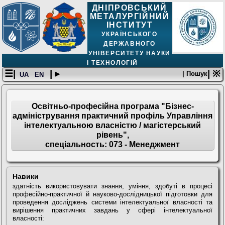
ДНІПРОВСЬКИЙ
МЕТАЛУРГІЙНИЙ
ІНСТИТУТ
УКРАЇНСЬКОГО
ДЕРЖАВНОГО
УНІВЕРСИТЕТУ НАУКИ
І ТЕХНОЛОГІЙ
☰|
| ▸
| ※
| Пошук
UA
EN
Освітньо-професійна програма "Бізнес-
адміністрування практичний профіль Управління
інтелектуальною власністю / магістерський
рівень",
спеціальность: 073 - Менеджмент
Навики
здатність використовувати знання, уміння, здобуті в процесі
професійно-практичної й науково-дослідницької підготовки для
проведення досліджень системи інтелектуальної власності та
вирішення практичних завдань у сфері інтелектуальної
власності: