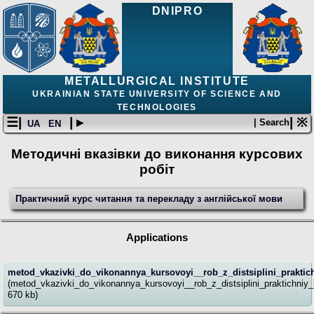
DNIPRO
METALLURGICAL INSTITUTE
UKRAINIAN STATE UNIVERSITY OF SCIENCE AND
TECHNOLOGIES
☰|
| ▸
| ※
| Search
UA
EN
Методичні вказівки до виконання курсових
робіт
Практичний курс читання та перекладу з англійської мови
Applications
metod_vkazivki_do_vikonannya_kursovoyi__rob_z_distsiplini_praktich
(metod_vkazivki_do_vikonannya_kursovoyi__rob_z_distsiplini_praktichniy_
670 kb)