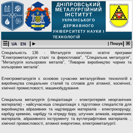
ДНІПРОВСЬКИЙ
МЕТАЛУРГІЙНИЙ
ІНСТИТУТ
УКРАЇНСЬКОГО
ДЕРЖАВНОГО
УНІВЕРСИТЕТУ НАУКИ І
ТЕХНОЛОГІЙ
☰|
| ▸
| ※
| Пошук
UA
EN
Спеціальність 136 - Металургія охоплює освітні програми
"Електрометалургія сталі та феросплавів", "Спеціальна металургія",
"Металургія кольорових металів", "Ливарне виробництво чорних та
кольорових металів".
Електрометалургія є основою сучасних металургійних технологій з
виробництва спеціальних сталей та сплавів для атомної, космічної,
хімічної промисловості, машинобудування.
Спеціальна металургія (спеціалізація - електротермія неорганічних
матеріалів) - найсучасніша спеціалізація з підготовки спеціалістів для
виробництва абразивних та надтвердих матеріалів - електрокорунду,
карбіду кремнію, карбіду та нітриду бору, штучних алмазів, керамічних
матеріалів, абразивного інструменту та вуглеграфітових матеріалів. ,
хімічної промисловості, атомної енергетики, електрометалургії.