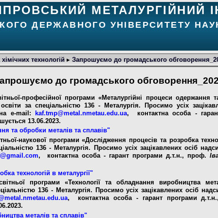
ІПРОВСЬКИЙ МЕТАЛУРГІЙНИЙ І
КОГО ДЕРЖАВНОГО УНІВЕРСИТЕТУ НАУК
 хімічних технологій
▸
Запрошуємо до громадського обговорення_2
апрошуємо до громадського обговорення_20
тньої-професійної програми «Металургійні процеси одержання та
освіти за спеціальністю 136 - Металургія. Просимо усіх заціка
 на
e-mail:
kaf.tmp@metal.nmetau.edu.ua
,
контактна особа - гаран
ується 13.06.2023.
ня та обробки металів та сплавів"
ньої-наукової програми «Дослідження процесів та розробка техноло
ціальністю 136 - Металургія. Просимо усіх зацікавлених осіб над
f@
gmail.com
,
контактна особа - гарант програми д.т.н., проф.
Ів
обка технологій в металургії"
ітньої програми «Технології та обладнання виробництва мета
ціальністю 136 - Металургія. Просимо усіх зацікавлених осіб над
l@metal.nmetau.edu.ua
,
контактна особа - гарант програми д.т.н
6.2023.
бництва металів та сплавів"