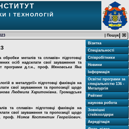
НСТИТУТ
И І ТЕХНОЛОГІЙ
| ※
023
| Пошук
Візитка
23
Спеціальності
Співробітники
 обробки металів та сплавів» підготовці
влених осіб надсилати свої зауваження та
Новини
т програми д.т.н., проф.
Мяновська Яна
Інформація
Освітні програми за
гій в металургії» підготовці фахівців на
спеціальністю 136 -
силати свої зауваження та пропозиції щодо
Металургія
анова Людмила Харитонівна
. Г
ромадське
Рейтинг
наукова робота
лів та сплавів» підготовці фахівців на
Зовнішні
силати свої зауваження та пропозиції щодо
стейкхолдери
., проф.
Нізяєв Костянтин Георгійович
.
Акредітація
Фото, відео