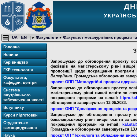
ДН
УКРАЇНСЬ
☰|
UA
EN
| ▸
Факультети
▸
Факультет металургійних процесів та
Головна
З
Новини
Запрошуємо до обговорення проєкту осві
Керівництво
фахівців на магістерському рівні вищої 
ГКР технологія
пропозиції щодо покращення програми
Валеріївна
. Г
ромадське обговорення заверш
Факультети,
проєкт ОПП "Металургійні процеси одержан
кафедри, центри
Запрошуємо до обговорення проєкту освіт
Система
магістерському рівні вищої освіти за спе
внутрішнього
покращення програми на
e-mail:
litpro.
ka
забезпечення якості
обговорення завершується 13.06.2023.
Вступнику
проєкт
ОНП "
Дослідження процесів та розр
Запрошуємо до обговорення проєкту осв
Курси підготовки
бакалаврському рівні вищої освіти за спе
Студентське
покращення програми на
e-mail:
kaf.sta
самоврядування
Г
ромадське обговорення завершується 13.0
проєкт ОП "
Технології та обладнання виро
Наука