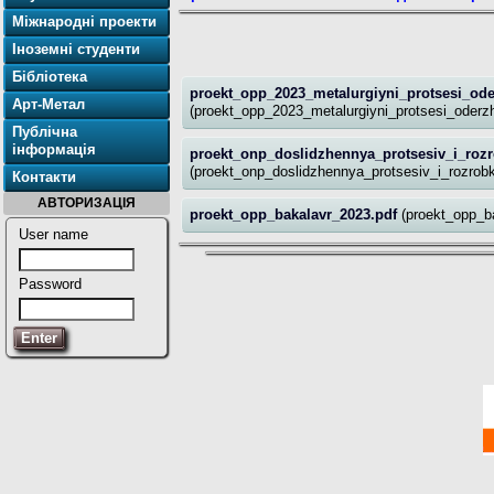
Міжнародні проекти
Іноземні студенти
Бібліотека
proekt_opp_2023_metalurgiyni_protsesi_ode
Арт-Метал
(proekt_opp_2023_metalurgiyni_protsesi_oderzh
Публічна
інформація
proekt_onp_doslidzhennya_protsesiv_i_rozr
(proekt_onp_doslidzhennya_protsesiv_i_rozrobk
Контакти
АВТОРИЗАЦІЯ
proekt_opp_bakalavr_2023.pdf
(proekt_opp_b
User name
Password