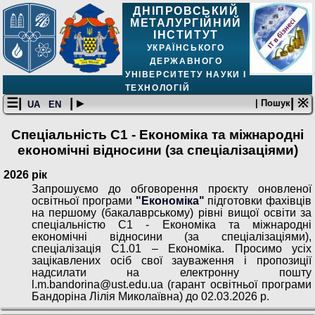
ДНІПРОВСЬКИЙ
МЕТАЛУРГІЙНИЙ
ІНСТИТУТ
УКРАЇНСЬКОГО
ДЕРЖАВНОГО
УНІВЕРСИТЕТУ НАУКИ І
ТЕХНОЛОГІЙ
☰|
| ▸
| ※
| Пошук
UA
EN
Спеціальність С1 - Економіка та міжнародні
економічні відносини (за спеціалізаціями)
2026 рік
Запрошуємо до обговорення проєкту оновленої
освітньої програми
"Економіка"
підготовки фахівців
на першому (бакалаврському) рівні вищої освіти за
спеціальністю С1 - Економіка та міжнародні
економічні відносини (за спеціалізаціями),
спеціалізація С1.01 – Економіка. Просимо усіх
зацікавлених осіб свої зауваження і пропозиції
надсилати на електронну пошту
l.m.bandorina@ust.edu.ua (гарант освітньої програми
Бандоріна Лілія Миколаївна) до 02.03.2026 р.