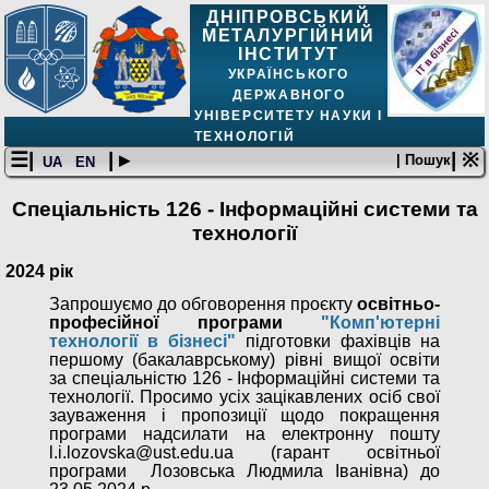
ДНІПРОВСЬКИЙ
МЕТАЛУРГІЙНИЙ
ІНСТИТУТ
УКРАЇНСЬКОГО
ДЕРЖАВНОГО
УНІВЕРСИТЕТУ НАУКИ І
ТЕХНОЛОГІЙ
☰|
| ▸
| ※
| Пошук
UA
EN
Спеціальність 126 - Інформаційні системи та
технології
2024 рік
Запрошуємо до обговорення проєкту
освітньо-
професійної програми
"Комп'ютерні
технології в бізнесі"
підготовки фахівців на
першому (бакалаврському) рівні вищої освіти
за спеціальністю 126 - Інформаційні системи та
технології. Просимо усіх зацікавлених осіб свої
зауваження і пропозиції щодо покращення
програми надсилати на електронну пошту
l.i.lozovska@ust.edu.ua (гарант освітньої
програми Лозовська Людмила Іванівна) до