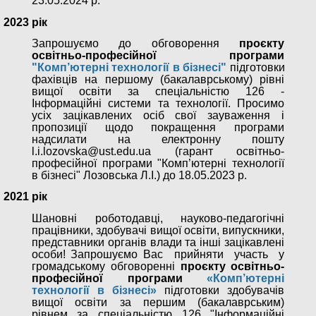
23.05.2024 р.
2023 рік
Запрошуємо до обговорення
проєкту
освітньо-професійної програми
"Комп’ютерні технології в бізнесі"
підготовки
фахівців на першому (бакалаврському) рівні
вищої освіти за спеціальністю 126 -
Інформаційні системи та технології. Просимо
усіх зацікавлених осіб свої зауваження і
пропозиції щодо покращення програми
надсилати на електронну пошту
l.i.lozovska@ust.edu.ua (гарант освітньо-
професійної програми "Комп’ютерні технології
в бізнесі" Лозовська Л.І.) до 18.05.2023 р.
2021 рік
Шановні роботодавці, науково-педагогічні
працівники, здобувачі вищої освіти, випускники,
представники органів влади та інші зацікавлені
особи! Запрошуємо Вас прийняти участь у
громадському обговоренні
проєкту освітньо-
професійної програми
«Комп’ютерні
технології в бізнесі»
підготовки здобувачів
вищої освіти за першим (бакалаврським)
рівнем за спеціальністю 126 "Інформаційні