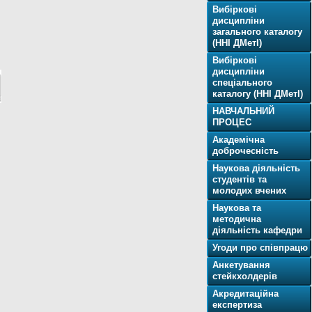
Вибіркові
дисципліни
загального каталогу
(ННІ ДМетІ)
Вибіркові
дисципліни
спеціального
каталогу (ННІ ДМетІ)
НАВЧАЛЬНИЙ
ПРОЦЕС
Академічна
доброчесність
Наукова діяльність
студентів та
молодих вчених
Наукова та
методична
діяльність кафедри
Угоди про співпрацю
Анкетування
стейкхолдерів
Акредитаційна
експертиза