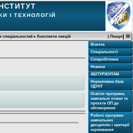
НСТИТУТ
И І ТЕХНОЛОГІЙ
| ※
іх спеціальностей
▸
Конспекти лекцій
| Пошук
Візитка
Спеціальності
Співробітники
Новини
АБІТУРІЄНТАМ
Нормативна база
УДУНТ
Освітнi програми,
навчальні плани та
проєкти ОП до
обговорення
Робочі програми
навчальних
дисциплін і критерії
оцінювання