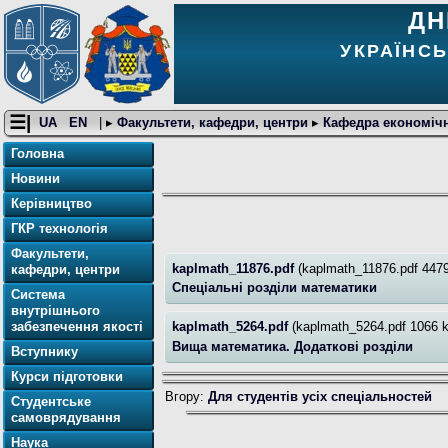
ДН
УКРАЇНС
☰|
UA
EN
| ▸
Факультети, кафедри, центри
▸
Кафедра економіч
Головна
Новини
Керівництво
ГКР технологія
Факультети,
kaplmath_11876.pdf
(kaplmath_11876.pdf 4479
кафедри, центри
Спеціальні розділи математики
Система
внутрішнього
забезпечення якості
kaplmath_5264.pdf
(kaplmath_5264.pdf 1066 k
Вища математика. Додаткові розділи
Вступнику
Курси підготовки
Вгору:
Для студентів усіх спеціальностей
Студентське
самоврядування
Наука